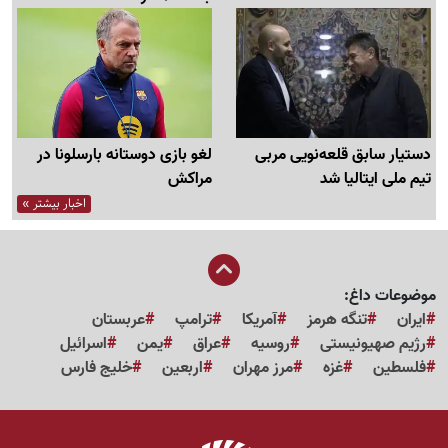
دستیار سابق قلعه‌نویی مربی
لغو بازی دوستانه بارسلونا در
تیم ملی ایتالیا شد
مراکش
اخبار بیشتر »
موضوعات داغ:
ایران
تنگه هرمز
آمریکا
ترامپ
عربستان
رژیم صهیونیستی
روسیه
عراق
یمن
اسرائیل
فلسطین
غزه
مرز مهران
اربعین
خلیج فارس