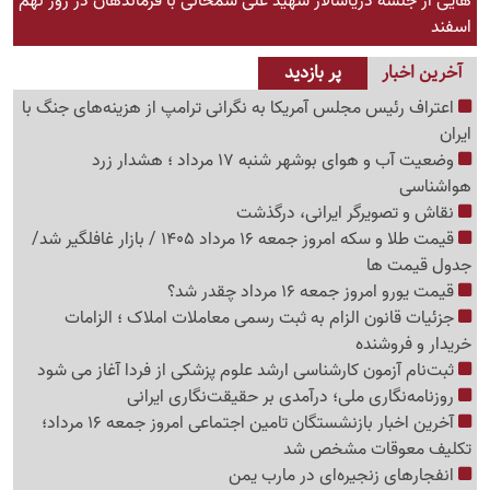
هایی از جلسه دریاسالار شهید علی شمخانی با فرماندهان در روز نهم
اسفند
آخرین اخبار
پر بازدید
اعتراف رئیس مجلس آمریکا به نگرانی ترامپ از هزینه‌های جنگ با
ایران
وضعیت آب و هوای بوشهر شنبه 17 مرداد ؛ هشدار زرد
هواشناسی
نقاش و تصویرگر ایرانی، درگذشت
قیمت طلا و سکه امروز جمعه 16 مرداد 1405 / بازار غافلگیر شد/
جدول قیمت ها
قیمت یورو امروز جمعه 16 مرداد چقدر شد؟
جزئیات قانون الزام به ثبت رسمی معاملات املاک ؛ الزامات
خریدار و فروشنده
ثبت‌نام‌ آزمون کارشناسی ارشد علوم پزشکی از فردا آغاز می شود
روزنامه‌نگاری ملی؛ درآمدی بر حقیقت‌نگاری ایرانی
آخرین اخبار بازنشستگان تامین اجتماعی امروز جمعه 16 مرداد؛
تکلیف معوقات مشخص شد
انفجارهای زنجیره‌ای در مارب یمن