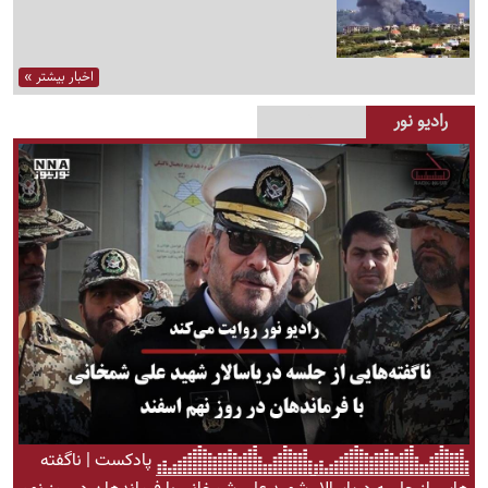
اخبار بیشتر »
رادیو نور
پادکست | ناگفته