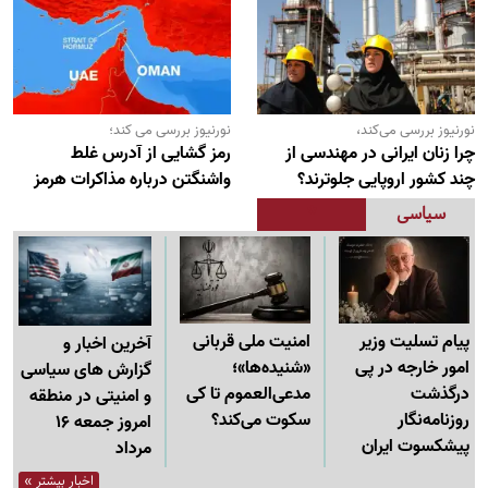
نورنیوز بررسی می‌کند،
نورنیوز بررسی می کند؛
چرا زنان ایرانی در مهندسی از
رمز گشایی از آدرس غلط
چند کشور اروپایی جلوترند؟
واشنگتن درباره مذاکرات هرمز
سیاسی
پیام تسلیت وزیر
امنیت ملی قربانی
آخرین اخبار و
امور خارجه در پی
«شنیده‌ها»؛
گزارش های سیاسی
درگذشت
مدعی‌العموم تا کی
و امنیتی در منطقه
روزنامه‌نگار
سکوت می‌کند؟
امروز جمعه 16
پیشکسوت ایران
مرداد
اخبار بیشتر »