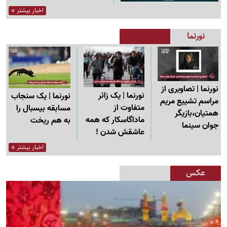
اخبار بیشتر »
نورنما
نورنما | تصاویری از
نورنما | یک زائر
نورنما | یک سنجاب
مراسم تشییع مریم
متفاوت از
مسابقه بیسبال را
همتیان،بازیگر
ماداگاسکار که همه
به هم ریخت
جوان سینما
عاشقش شدن !
اخبار بیشتر »
عکس