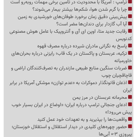
ترامپ : آمریکا با محدودیت در تامین برخی مهمات روبه‌رو است
چرا با گرم شدن هوا، شکم‌ها بیشتر بیمار می‌شوند؟
پیش‌بینی دقیق زمان برخورد طوفان‌های خورشیدی به زمین
آیا آب گازدار برای دندان‌ها مضر است؟
رقابت جدید متا، اوپن ای آی و آنتروپیک با عامل هوش مصنوعی
کدنویس
پاسخ به نگرانی مادران شیرده درباره مصرف قهوه
ترکیه، عربستان و پاکستان در یک قاب؛ رایزنی درباره بحران‌های
خاورمیانه
ضربات سنگین منابع طبیعی مازندران به تصرف‌کنندگان اراضی و
قاچاقچیان چوب
اذعان قانونگذار دموکرات به «عدم توازن» موشکی آمریکا در برابر
ایران
محرمانه عربستان در مرز یمن
ادعای جنجالی ترامپ درباره ایران؛ «اوضاع در ایران بسیار خوب
پیش می‌رود!»
واقعیت‌ها را بپذیرید و به تعهدات خود عمل کنید
حضور چهره‌های کلیدی در دیدار استقلال و استقلال خوزستان؛
پیروزی 3-0 آبی‌ها