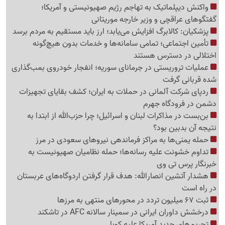
واکنش دیپلماتیک به تهاجم رژیم صهیونیستی و آمریکا؛
گفتگوهای عراقچی و وزیر خارجه موریتانی
پزشکیان: کالابرگ افزایش می‌یابد؛ ارز باید مستقیم به مردم برسد
تأمین اجتماعی؛ تمامی سامانه‌ها و خدمات بدون هیچ‌گونه
اختلالی در دسترس هستند
عملیات تروریستی در جرمانای سوریه؛ انفجار خودروی بمب‌گذاری
شده قربانی گرفت
ردپای شرکت آلمانی در حملات به ایران؛ کشف بقایای تجهیزات
دشمن در فرودگاه جهرم
بن‌بست در مذاکرات لبنان و اسرائیل؛ چرا حزب‌الله از ابتدا به
نتیجه آن بدبین بود؟
حمله یمنی‌ها به مراکز فرماندهی نیروهای سعودی در مرز
تداوم خشونت علیه رسانه‌ها؛ حمله نظامیان صهیونیست به
خبرنگار پرس تی وی
هشدار آتشین انصارالله: هدف قرار گرفتن اردوگاه‌های عربستان
در راه است
ثبت 67 میلیون تردد در محورهای منتهی به مرزها
درخشش داوران ایرانی در سمینار سالانه AFC در تاشکند
تحریم‌های جدید آمریکا علیه کوبا