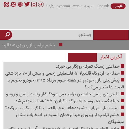
فارسی
English
العربیه
עברית
русский
中文
خشم ترامپ از پیروزی عبدالرحمان ا
آخرین اخبار
جماعتی زسنگ تفرقه روزگار بی خبرند
حمله به اردوگاه قلندیا؛ 51 فلسطینی زخمی و بیش از 70 بازداشتی
پیش‌بینی بازار خودرو در هفته سوم مرداد 1405؛ خودرو بخریم یا
قیمت‌ها تغییر می‌کند؟
آیا جی‌دی ونس جانشین ترامپ می‌شود؟ آغاز رقابت ونس و روبیو
حمله گسترده روسیه به مراکز اوکراین؛ 155 هدف منهدم شد
امنیت ملی قربانی «شنیده‌ها»؛ مدعی‌العموم تا کی سکوت می‌کند؟
خشم ترامپ از پیروزی عبدالرحمان السید در انتخابات سنای
میشیگان
هادی العامری خواستار تعویق پاسخ به حملات آمریکا و عربستان