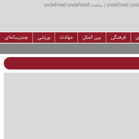
اعت undefined:undefined
ی
فرهنگی
بین الملل
حوادث
ورزشی
چندرسانه‌ای