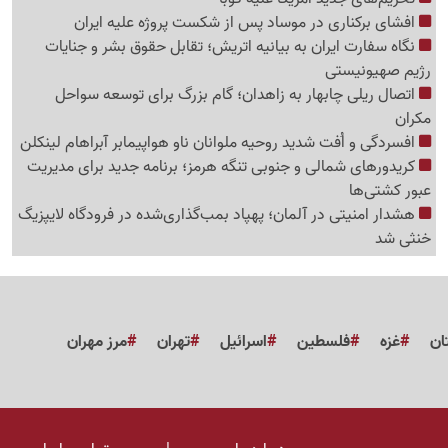
افشای برکناری در موساد پس از شکست پروژه علیه ایران
نگاه سفارت ایران به بیانیه اتریش؛ تقابل حقوق بشر و جنایات
رژیم صهیونیستی
اتصال ریلی چابهار به زاهدان؛ گام بزرگ برای توسعه سواحل
مکران
افسردگی و اُفت شدید روحیه ملوانان ناو هواپیمابر آبراهام لینکلن
کریدورهای شمالی و جنوبی تنگه هرمز؛ برنامه جدید برای مدیریت
عبور کشتی‌ها
هشدار امنیتی در آلمان؛ پهپاد بمب‌گذاری‌شده در فرودگاه لایپزیگ
خنثی شد
ان
غزه
فلسطین
اسرائیل
تهران
مرز مهران