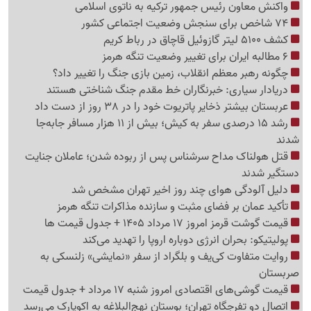
واکنش معاون رئیس جمهور ترکیه به ناتوی اسلامی
74 شاخص برای سنجش وضعیت اجتماعی کشور
کشف 5100 لیتر گازوئیل قاچاق در رباط کریم
6 مطالبه ایران برای تغییر وضعیت تنگه هرمز
چگونه رهبر معظم انقلاب، زمین بازی جنگ را تغییر داد؟
دریادار سیاری: خبرنگاران خط مقدم جنگ شناختی هستند
عربستان بیشتر ذخایر پاتریوت خود را در 38 روز از دست داد
رشد 15 درصدی سفر به کیش؛ بیش از 11 هزار مسافر جابه‌جا
شدند
قتل هولناک مداح سرشناس پس از ربوده شدن؛ عاملان جنایت
دستگیر شدند
دلیل آلودگی هوای چند روز اخیر تهران مشخص شد
تأکید عمان بر فضای مثبت و سازنده مذاکرات تنگه هرمز
قیمت گوشت قرمز امروز 17 مرداد 1405 + جدول قیمت ها
پولیتیکو: بحران انرژی دوباره اروپا را تهدید می‌کند
روایت متفاوت کی‌یف و بلگراد از سفر «نمایشی» زلنسکی به
صربستان
قیمت گوشی‌های اقتصادی امروز شنبه 17 مرداد + جدول قیمت
اتصال دو تفرجگاه تهران؛ بوستان نهج‌البلاغه به اکوپارک می‌رسد