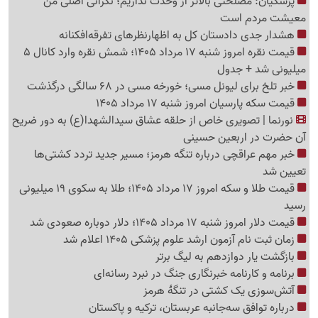
پزشکیان: مصلحتی بالاتر از وحدت نداریم؛ نگرانی اصلی من
معیشت مردم است
هشدار جدی دادستان کل به اظهارنظرهای تفرقه‌افکنانه
قیمت نقره امروز شنبه 17 مرداد 1405؛ شمش نقره وارد کانال 5
میلیونی شد + جدول
خبر تلخ برای لیونل مسی؛ خورخه مسی در 68 سالگی درگذشت
قیمت سکه پارسیان امروز شنبه 17 مرداد 1405
نورنما | تصویری خاص از حلقه عشاق سیدالشهدا(ع) به دور ضریح
آن حضرت در اربعین حسینی
خبر مهم عراقچی درباره تنگه هرمز؛ مسیر جدید تردد کشتی‌ها
تعیین شد
قیمت طلا و سکه امروز 17 مرداد 1405؛ طلا به سکوی 19 میلیونی
رسید
قیمت دلار امروز شنبه 17 مرداد 1405؛ دلار دوباره صعودی شد
زمان ثبت نام آزمون ارشد علوم پزشکی 1405 اعلام شد
بازگشت یار دوازدهم به لیگ برتر
برنامه و کارنامه خبرنگاری جنگ در نبرد رسانه‌ای
آتش‌سوزی یک کشتی در تنگهٔ هرمز
درباره توافق سه‌جانبه عربستان، ترکیه و پاکستان