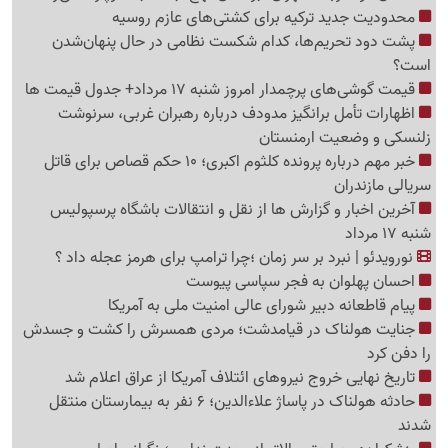
محدودیت جدید ترکیه برای کشتی‌های عازم روسیه
پشت دود تحریم‌ها، کدام شکست نظامی در حال پنهان‌شدن
است؟
قیمت گوشی‌های پرچمدار امروز شنبه 17 مرداد+ جدول قیمت ها
اظهارات تأمل برانگیز مدودف درباره رهبران غربی، سرنوشت
زلنسکی و وضعیت ارمنستان
خبر مهم درباره پرونده کلثوم اکبری؛ 10 حکم قصاص برای قاتل
سریالی مازندران
آخرین اخبار و گزارش ها از نقل و انتقالات باشگاه پرسپولیس
شنبه 17 مرداد
نورویدئو | نبرد بر سر زمان ؛چرا ترامپ برای هرمز عجله داد ؟
احسان پهلوان به فجر سپاسی پیوست
پیام قاطعانه دبیر شورای عالی امنیت ملی به آمریکا
جنایت هولناک در قیامدشت؛ مردی همسرش را کشت و جسدش
را دفن کرد
تاریخ نهایی خروج نیروهای ائتلاف آمریکا از عراق اعلام شد
حادثه هولناک در پاساژ علاءالدین؛ 6 نفر به بیمارستان منتقل
شدند