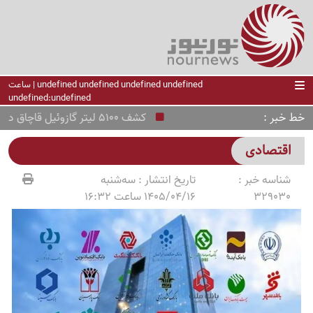
undefined undefined undefined undefined | ساعت
undefined:undefined
خط خبر
کشف 5100 لیتر گازوئیل قاچاق در رباط کریم
اقتصادی
شناسه خبر :
تاریخ انتشار :
سه‌شنبه
329030
1405/04/16 ساعت 16:32