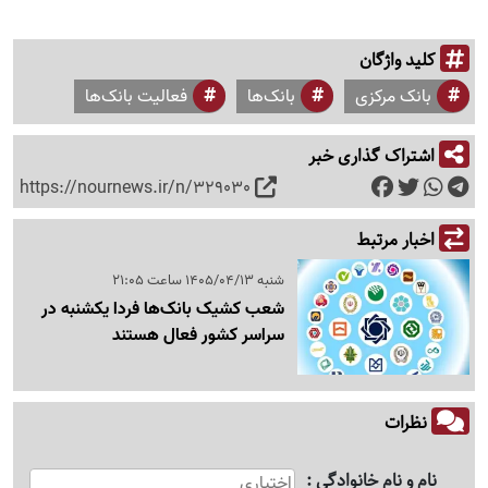
کلید واژگان
بانک مرکزی
بانک‌ها
فعالیت بانک‌ها
اشتراک گذاری خبر
https://nournews.ir/n/329030
اخبار مرتبط
شنبه 1405/04/13 ساعت 21:05
شعب کشیک بانک‌ها فردا یکشنبه در
سراسر کشور فعال هستند
نظرات
نام و نام خانوادگی