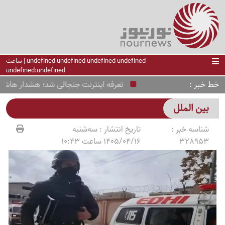
undefined undefined undefined undefined | ساعت
undefined:undefined
خط خبر
تعرفه اینترنت جنجالی شد؛ هشدار هاشمی به 
بین الملل
شناسه خبر :
تاریخ انتشار :
سه‌شنبه
328953
1405/04/16 ساعت 10:43