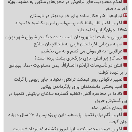
اعلام محدودیت‌های ترافیکی در محورهای منتهی به مشهد، ویژه
آخر ماه صفر
نوراینفو | 5 راهکار ساده برای خواب بهتر در تابستان
آخرین اخبار نقل‌وانتقالات پرسپولیس امروز یکشنبه 18 مرداد
1405؛ جوان‌گرایی ادامه دارد
بررسی حمایت از شهروندان آسیب‌دیده جنگ در شورای شهر تهران
ضربه مرزبانی آذربایجان غربی به قاچاقچیان سلاح
عراقچی: نه فراموش می کنیم و نه می بخشیم
خط گاز زیر آتش؛ بازی بزرگ‌تری پشت پرده است؟
آتش در تأسیسات آرامکو؛ انصارالله یمن مسئولیت حمله پهپادی
را بر عهده گرفت
تغییر ناگهانی روی نیمکت تراکتور؛ نکونام جای ربیعی را گرفت
امید بخشی دانشمندان برای بازگرداندن بینایی
کانادا در محاصره آتش؛ تخلیه گسترده ساکنان بریتیش کلمبیا در
پی گسترش حریق
پیمان دفاعی مکه
آخرین گام برای تکمیل پل‌سفید؛ این پروژه پس از 20 سال دوباره
جان گرفت
آخرین قیمت محصولات سایپا امروز یکشنبه 18 مرداد + قیمت