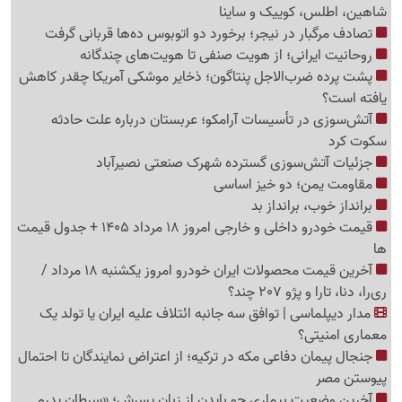
شاهین، اطلس، کوییک و ساینا
تصادف مرگبار در نیجر؛ برخورد دو اتوبوس ده‌ها قربانی گرفت
روحانیت ایرانی؛ از هویت صنفی تا هویت‌های چندگانه
پشت پرده ضرب‌الاجل پنتاگون؛ ذخایر موشکی آمریکا چقدر کاهش
یافته است؟
آتش‌سوزی در تأسیسات آرامکو؛ عربستان درباره علت حادثه
سکوت کرد
جزئیات آتش‌سوزی گسترده شهرک صنعتی نصیرآباد
مقاومت یمن؛ دو خیز اساسی
برانداز خوب، برانداز بد
قیمت خودرو داخلی و خارجی امروز 18 مرداد 1405 + جدول قیمت
ها
آخرین قیمت محصولات ایران خودرو امروز یکشنبه 18 مرداد /
ری‌را، دنا، تارا و پژو 207 چند؟
مدار دیپلماسی | توافق سه جانبه ائتلاف علیه ایران یا تولد یک
معماری امنیتی؟
جنجال پیمان دفاعی مکه در ترکیه؛ از اعتراض نمایندگان تا احتمال
پیوستن مصر
آخرین وضعیت بیماری جو بایدن از زبان پسرش؛ «سرطان پدرم