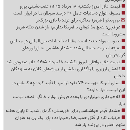
قیمت دلار امروز یکشنبه 18 مرداد 1405؛ عقب‌نشینی یورو
مصرف انواع دخانیات عامل 40 درصد سرطان‌ها در ایران است
نورویدئو | هرمز؛ مذاکره برای تردد یا بازی بزرگ‌تر
عراقچی: هیچ مذاکره‌ای با آمریکا نداریم؛ باز شدن تنگه هرمز
مشروط است
تصویب مواد جدید لایحه مقابله با جنایات بین‌المللی در مجلس
تعرفه اینترنت جنجالی شد؛ هشدار هاشمی به اپراتورهای
گرا‌ن‌فروش
قیمت دلار توافقی امروز یکشنبه 18 مرداد 1405؛ دلار صعودی شد
کاهش ارزبری با واگذاری بخشی از پروژه‌های کلان به سازندگان
داخلی
سنای آمریکا فهرست 74 نفره ترامپ را تأیید کرد؛ چه کسانی در
این لیست قرار دارند؟
کلاهبرداری میلیاردی با وعده فروش لوازم خانگی نصف قیمت
بازار
هشدار قرمز هواشناسی برای خوزستان؛ گرمای شدید تا پایان هفته
جزئیات تازه از قتل حمیدرضا رجب‌زاده ؛ پای یک زن به عنوان
متهم اصلی در پرونده باز شد