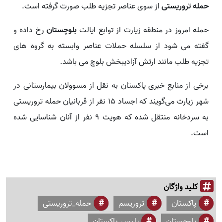
حمله تروریستی
از سوی عناصر تجزیه طلب صورت گرفته است.
حمله امروز در منطقه زیارت از توابع ایالت
بلوچستان
رخ داده و
گفته می شود از سلسله حملات عناصر وابسته به گروه های
تجزیه طلب مانند ارتش آزادیبخش بلوچ می باشد.
برخی از منابع خبری پاکستان به نقل از مسوولان بیمارستانی در
شهر زیارت می‌گویند که اجساد ۱۵ نفر از قربانیان حمله تروریستی
به سردخانه منتقل شده که هویت ۹ نفر از آنان شناسایی شده
است‌.
کلید واژگان
پاکستان
تروریسم
حمله_تروریستی
بلوچستان
پلیس_پاکستان