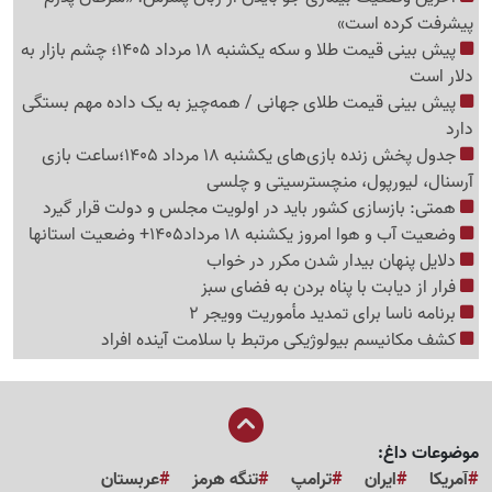
پیشرفت کرده است»
پیش بینی قیمت طلا و سکه یکشنبه 18 مرداد 1405؛ چشم بازار به
دلار است
پیش بینی قیمت طلای جهانی / همه‌چیز به یک داده مهم بستگی
دارد
جدول پخش زنده بازی‌های یکشنبه 18 مرداد 1405؛ساعت بازی
آرسنال، لیورپول، منچسترسیتی و چلسی
همتی: بازسازی کشور باید در اولویت مجلس و دولت قرار گیرد
وضعیت آب و هوا امروز یکشنبه 18 مرداد1405+ وضعیت استانها
دلایل پنهان بیدار شدن مکرر در خواب
فرار از دیابت با پناه بردن به فضای سبز
برنامه ناسا برای تمدید مأموریت وویجر 2
کشف مکانیسم بیولوژیکی مرتبط با سلامت آینده افراد
موضوعات داغ:
آمریکا
ایران
ترامپ
تنگه هرمز
عربستان