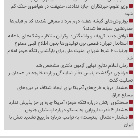
وزیر علوم:خبرنگاران اجازه ندادند، حقیقت در هیاهوی جنگ گم
شود
پرفروش‌های گیشه هفته دوم مرداد معرفی شدند؛ کدام فیلم‌ها
صدرنشین سینماها شدند؟
توافق جدید کی‌یف و واشنگتن؛ اوکراین منتظر موشک‌های ماهانه
استاندار تهران: قطعی برق تولیدی‌ها بدون اطلاع قبلی ممنوع
جزئیات 6 شرط شورای امنیت ملی برای بازگشایی تنگه هرمز اعلام
شد
زمان اعلام نتایج نهایی آزمون دکتری مشخص شد
عراقچی درگذشت رئیس دفتر نمایندگی وزارت خارجه در همدان را
تسلیت گفت
هشدار درباره طرح‌های آمریکا برای ایجاد شکاف در نیروهای
مسلح عراق
سخنگوی ارتش درباره تنگه هرمز؛ آمریکا چاره‌ای جز پذیرش ندارد
هشدار 4 قدرت اروپایی به مسکو درباره اوستیای جنوبی
هشدار «نشنال اینترست» به ترامپ درباره مارپیچ تشدید تنش با
ایران