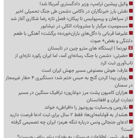
وکیل پیشین ترامپ، وزیر دادگستری آمریکا شد!
نقش بارز خبرنگاران در ناکامی دشمن طی جنگ تحمیلی اخیر
از سپاهان و پرسپولیس تا پیکان؛ فصل تازه رضا شکاری آغاز شد
مسمومیت مرگبار با مشروبات الکلی در نیشابور
علیرضا قربانی با «گل‌های باران‌خورده» برگشت؛ آهنگی با طعم
دلتنگی و بغض+ صوت
نورنما | ایستگاه های مترو چین در تابستان
حضرتی: دشمن با جنگ رسانه‌ای آمد، اما ایران رکورد تازه‌ای از
تاب‌آوری ثبت کرد
عارف: هوش مصنوعی مسیر جهش ایران است
رویای پیدا کردن گنج به حبس ختم شد؛ دستگیری 4 حفار غیرمجاز
در سمنان
هزاران کامیون پشت مرز دوغارون؛ ترافیک سنگین در مسیر
تجارت ایران و افغانستان
بلاروس وب‌سایت یورونیوز را «افراطی» خواند
هشدار به قولنامه‌ای‌ها؛ فقط 2 سال برای ثبت ادعا فرصت دارید
ادعای جنجالی ونس درباره تنگه هرمز؛ ایران چه تصمیمی گرفته
است؟
سفر رئیس اطلاعات عربستان به بغداد؛ پیام ریاض چیست؟