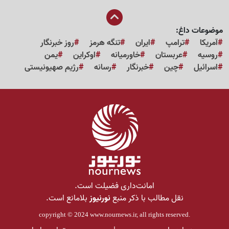
موضوعات داغ:
آمریکا
ترامپ
ایران
تنگه هرمز
روز خبرنگار
روسیه
عربستان
خاورمیانه
اوکراین
یمن
اسرائیل
چین
خبرنگار
رسانه
رژیم صهیونیستی
امانت‌داری فضیلت است.
نقل مطالب با ذکر منبع
نورنیوز
بلامانع است.
copyright © 2024
www.nournews.ir
, all rights reserved.