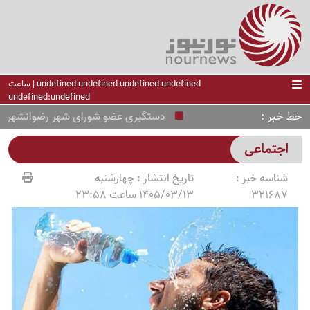
undefined undefined undefined undefined | ساعت
undefined:undefined
خط خبر
دستگیری عضو شورای شهر رضوانشهر در پرون
اجتماعی
شناسه خبر :
تاریخ انتشار :
چهارشنبه
321687
1405/03/13 ساعت 23:58