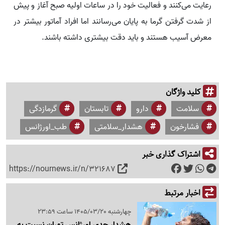
رعایت می‌کنند و فعالیت خود را در ساعات اولیه صبح آغاز و پیش
از شدت گرفتن گرما به پایان می‌رسانند اما افراد آماتور بیشتر در
معرض آسیب هستند و باید دقت بیشتری داشته باشند.
کلید واژگان
سلامت
دارو
تابستان
گرمازدگی
فشارخون
هشدار_سلامتی
طب_اورژانس
اشتراک گذاری خبر
https://nournews.ir/n/321687
اخبار مرتبط
چهارشنبه 1405/03/20 ساعت 23:59
هشدار جدی اورژانس تهران نسبت به