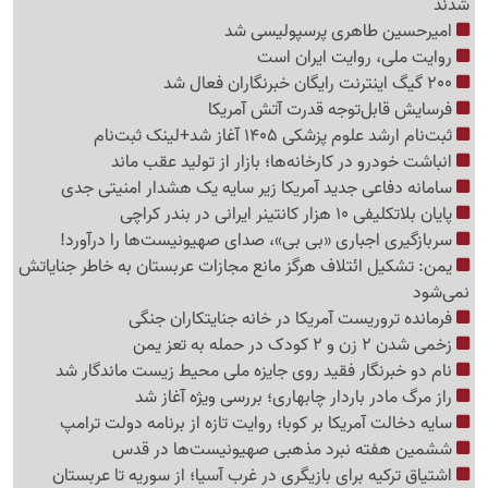
شدند
امیرحسین طاهری پرسپولیسی شد
روایت ملی، روایت ایران است
200 گیگ اینترنت رایگان خبرنگاران فعال شد
فرسایش قابل‌توجه قدرت آتش آمریکا
ثبت‌نام ارشد علوم پزشکی 1405 آغاز شد+لینک ثبت‌نام
انباشت خودرو در کارخانه‌ها؛ بازار از تولید عقب ماند
سامانه دفاعی جدید آمریکا زیر سایه یک هشدار امنیتی جدی
پایان بلاتکلیفی 10 هزار کانتینر ایرانی در بندر کراچی
سربازگیری اجباری «بی بی»، صدای صهیونیست‌ها را درآورد!
یمن: تشکیل ائتلاف هرگز مانع مجازات عربستان به خاطر جنایاتش
نمی‌شود
فرمانده تروریست آمریکا در خانه جنایتکاران جنگی
زخمی شدن 2 زن و 2 کودک در حمله به تعز یمن
نام دو خبرنگار فقید روی جایزه ملی محیط زیست ماندگار شد
راز مرگ مادر باردار چابهاری؛ بررسی ویژه آغاز شد
سایه دخالت آمریکا بر کوبا؛ روایت تازه از برنامه دولت ترامپ
ششمین هفته نبرد مذهبی صهیونیست‌ها در قدس
اشتیاق ترکیه برای بازیگری در غرب آسیا؛ از سوریه تا عربستان