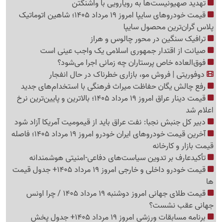
تهدید صهیونیست‌ها به رویارویی با واشنگتن
قیمت خودروهای سایپا امروز 19 مرداد 1405؛ شاهین اتوماتیک
پلاس گران‌ترین محصول سایپا
ترافیک سنگین در محور چالوس و هراز
صیانت از اقتدار جمهوری اسلامی یک واجب عینی است
فوق‌العاده خاص پرستاران چه زمانی اجرا می‌شود؟
دوفوریتی | فروش مو، بازاری خطرناک در حال انفجار
رفع چالش یگان حفاظت میراث فرهنگی با استخدام‌های جدید
قیمت دینار عراق امروز 19 مرداد 1405؛ بالاترین و پایین‌ترین نرخ
اعلام شد
دبیر کل جنبش نجبا: نفت عراق باید از قیمومیت آمریکا آزاد شود
آخرین قیمت خودروهای ایران خودرو امروز 19 مرداد 1405؛ فاصله
قیمت بازار و کارخانه
تأکیدعارف بر تدوین سیاست‌های دفاعی-امنیتی هوشمندانه
قیمت خودرو داخلی و خارجی امروز 19 مرداد 1405+ جدول قیمت
ها
قیمت طلای جهانی امروز دوشنبه 19 مرداد 1405 / چرا اونس
جهانی عقب نشست؟
برنامه مسابقات ورزشی امروز 19 مرداد 1405+ جدول پخش