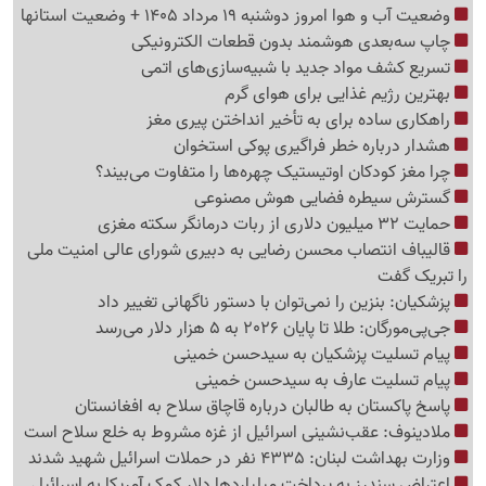
وضعیت آب و هوا امروز دوشنبه 19 مرداد 1405 + وضعیت استانها
چاپ سه‌بعدی هوشمند بدون قطعات الکترونیکی
تسریع کشف مواد جدید با شبیه‌سازی‌های اتمی
بهترین رژیم غذایی برای هوای گرم
راهکاری ساده برای به تأخیر انداختن پیری مغز
هشدار درباره خطر فراگیری پوکی استخوان
چرا مغز کودکان اوتیستیک چهره‌ها را متفاوت می‌بیند؟
گسترش سیطره فضایی هوش مصنوعی
حمایت 32 میلیون دلاری از ربات درمانگر سکته مغزی
قالیباف انتصاب محسن رضایی به دبیری شورای عالی امنیت ملی
را تبریک گفت
پزشکیان: بنزین را نمی‌توان با دستور ناگهانی تغییر داد
جی‌پی‌مورگان: طلا تا پایان 2026 به 5 هزار دلار می‌رسد
پیام تسلیت پزشکیان به سیدحسن خمینی
پیام تسلیت عارف به سیدحسن خمینی
پاسخ پاکستان به طالبان درباره قاچاق سلاح به افغانستان
ملادینوف: عقب‌نشینی اسرائیل از غزه مشروط به خلع سلاح است
وزارت بهداشت لبنان: 4335 نفر در حملات اسرائیل شهید شدند
اعتراض سندرز به پرداخت میلیاردها دلار کمک آمریکا به اسرائیل