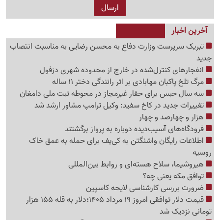
آخرین اخبار
تبریک سرپرست وزارت دفاع به محسن رضایی به مناسبت انتصاب
جدید
انفجارهای کنترل‌شده در خارج از محدوده شهری دزفول
مرگ تلخ پاکبان مهابادی بر اثر رانندگی دختر 11 ساله
سه سال حبس برای حفار غیرمجاز در محوطه ثبت ملی دامغان
تغییرات جدید در کاخ سفید: وکیل ترامپ مشاور ارشد شد
هزار و چهارصد و چهار
فرودگاه‌های آسیب‌دیده دوباره به پرواز برگشتند
اطلاعات رایگان واشنگتن به کی‌یف برای حمله به عمق خاک
روسیه
هیروشیما، سلاح هسته‌ای و روابط بین‌المللی
توافق مکه یعنی چه؟
ضرورت بررسی کارشناسی لایحه کاسپین
قیمت دلار توافقی امروز 19 مرداد 1405؛دلار به قله 155 هزار
تومانی نزدیک شد