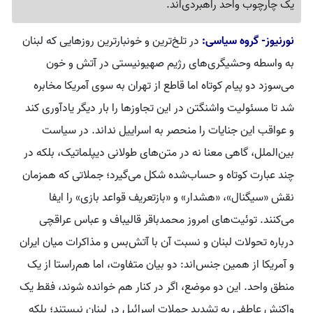
یک چارچوب واحد راهبردی‌اند.
نورنیوز- گروه سیاسی:
در تلخ‌ترین و خونبارترین روزهایی که لبنان
به واسطه وحشیگری‌های رژیم صهیونیستی در آتش و خون
می‌سوزد دو پیام کوتاه اما قاطع از تهران به سوی آمریکا مخابره
شد تا مسئولیت واشنگتن در این تجاوزها را بار دیگر یادآوری کند
و عواقب این جنایات را منحصر به اسراییل نداند. در سیاست
بین‌الملل، گاهی معنا نه در متن‌های طولانی دیپلماتیک، بلکه در
چند عبارت کوتاه و حساب‌شده شکل می‌گیرد؛ جملاتی که همزمان
نقش «سیگنال»، «هشدار» و «بازتعریف قواعد بازی» را ایفا
می‌کنند. توئیت‌های امروز محمدباقر قالیباف و عباس عراقچی
درباره تحولات لبنان و نسبت آن با آتش‌بس و مذاکرات میان ایران
و آمریکا از همین جنس‌اند: دو بیان متفاوت، اما هم‌راستا از یک
منطق واحد. این دو موضع، اگر در کنار هم خوانده شوند، فقط یک
واکنش عاطفی به تشدید حملات اسرائیل در لبنان نیستند؛ بلکه