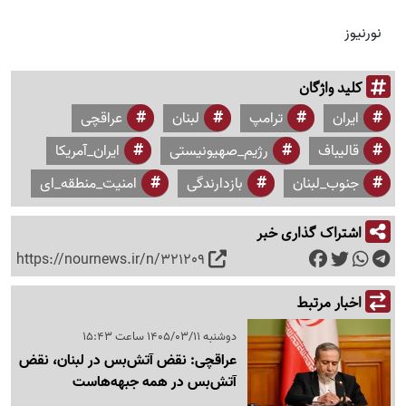
نورنیوز
کلید واژگان
ایران
ترامپ
لبنان
عراقچی
قالیباف
رژیم_صهیونیستی
ایران_آمریکا
جنوب_لبنان
بازدارندگی
امنیت_منطقه_ای
اشتراک گذاری خبر
https://nournews.ir/n/321209
اخبار مرتبط
دوشنبه 1405/03/11 ساعت 15:43
عراقچی: نقض آتش‌بس در لبنان، نقض
آتش‌بس در همه جبهه‌هاست