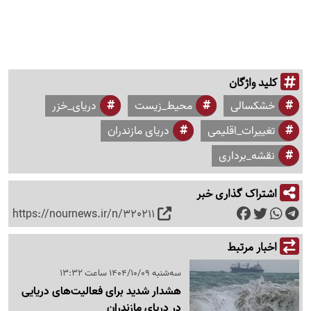
کلید واژگان
خشکسالی
محیط_زیست
دریای_خزر
تغییرات_اقلیمی
دریای مازندران
نقشه_برداری
اشتراک گذاری خبر
https://nournews.ir/n/320211
اخبار مرتبط
سه‌شنبه 1404/10/09 ساعت 13:32
هشدار شدید برای فعالیت‌های دریایی
در دریای مازندران