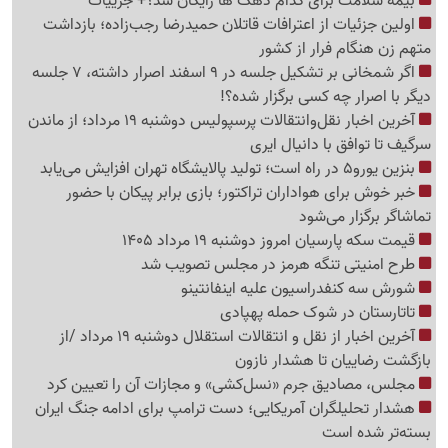
بیمه سلامت برای کدام دهک ها رایگان شد؟+ جزییات
اولین جزئیات از اعترافات قاتلان حمیدرضا رجب‌زاده؛ بازداشت
متهم زن هنگام فرار از کشور
اگر شمخانی بر تشکیل جلسه در 9 اسفند اصرار داشته، 7 جلسه
دیگر با اصرار چه کسی برگزار شده؟!
آخرین اخبار نقل‌وانتقالات پرسپولیس دوشنبه 19 مرداد؛ از ماندن
سرگیف تا توافق با دانیال ایری
بنزین یورو5 در راه است؛ تولید پالایشگاه تهران افزایش می‌یابد
خبر خوش برای هواداران تراکتور؛ بازی برابر پیکان با حضور
تماشاگر برگزار می‌شود
قیمت سکه پارسیان امروز دوشنبه 19 مرداد 1405
طرح امنیتی تنگه هرمز در مجلس تصویب شد
شورش سه کنفدراسیون علیه اینفانتینو
تاتارستان در شوک حمله پهپادی
آخرین اخبار از نقل‌ و انتقالات استقلال دوشنبه 19 مرداد /از
بازگشت رضاییان تا هشدار نازون
مجلس، مصادیق جرم «نسل‌کشی» و مجازات آن را تعیین کرد
هشدار تحلیلگران آمریکایی؛ دست ترامپ برای ادامه جنگ ایران
بسته‌تر شده است