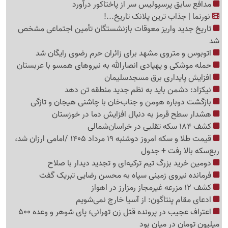
مدافع سابق پرسپولیس سر از پاختاکور درآورد
نورنما | جذاب ترین پلانک تاریخ...!
تاریخ جدید واریز معوقات بازنشستگان تأمین اجتماعی مشخص
شد
اتوبوس و متروی مشهد برای زائران حرم رضوی رایگان شد
حمله موشکی و پهپادی انصارالله به نیروهای همسو با عربستان
افزایش پایداری برق مسجدسلیمان
نیکزاد: دشمن باید به نظم جدید منطقه تن دهد
بازگشت دوباره هومن و جناب‌خان با چاشنی هیجان و تازگی
هشدار سطح قرمز به دنبال افزایش دما در خوزستان
کشف 184 سکه تقلبی در خراسان‌شمالی
قیمت طلا و سکه امروز دوشنبه 19 مرداد 1405 /امامی ارزان شد،
ربع‌سکه بالا رفت + جدول
دومین خرید بزرگ تیم ترکیه‌ای و تجدید دیدار با صلاح
فرمانده نیروی زمینی سپاه به محسن رضایی تبریک گفت
کشف 12 مزرعه غیرمجاز رمزارز در اهواز
ادعای مقام پنتاگون: از آسیا خارج نمی‌شویم
اعتراف عجیب در پرونده قتل زن تهرانی؛ پای شوهر و وعده 500
میلیون تومان در میان بود