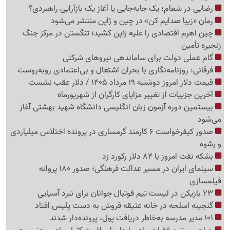
رضایی در شعام؛ یک جابه‌جایی یا آغاز یک بازآرایی راهبردی؟
رمان «زیبا صدایم کن» در چین و ژاپن منتشر می‌شود
چین اهرم اقتصادی را علیه ژاپن کشید؛ تنگستن در مرکز جنگ
زنجیره تأمین
گام عملی دولت برای ساماندهی نیروهای شرکتی
فرقانی: روزنامه‌نگاری با بحران اشتغال و بی‌اعتمادی روبه‌روست
قیمت دلار امروز دوشنبه 19 مرداد 1405 / دلار عقب نشست
آخرین جزییات از تغییر مزایای کارگران از شهریورماه
بیستمین دوره آزمون زبان انگلیسی دانشگاه شهید بهشتی آغاز
می‌شود
صدور کیفرخواست 6 کارمند گرمساری در پرونده اختلاس میلیاردی
و رشوه
بشکه نفت امروز با 84 دلار رکورد زد
سینمای ایران در مسیر عدالت فرهنگی؛ صدور 180 پروانه
فیلمسازی
23 بازیکن در لیست تیم فوتبال جوانان برای نبرد آسیایی
گنجینه اسلحه در خانه عتیقه فروش به دست پلیس افتاد
101 مدیر مدرسه به‌خاطر دریافت پول، پرونده‌دار شدند