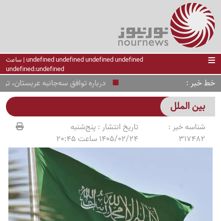
undefined undefined undefined undefined | ساعت
undefined:undefined
خط خبر
درباره توافق سه‌جانبه عربستان، ترکیه و
بین الملل
شناسه خبر :
تاریخ انتشار :
پنج‌شنبه
317482
1405/02/24 ساعت 20:45