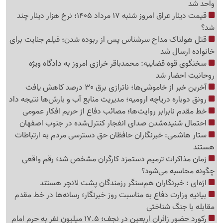
واحد شد
قیمت دینار عراق امروز شنبه 17 مرداد 1405؛ نرخ هزار دینار چند
شد؟
قتل هولناک مداح سرشناس پس از ربوده شدن؛ فیلم جنایت برای
خانواده ارسال شد
سخنگوی قوه قضاییه: محمدباقر خرازی امروز به دادگاه ویژه
روحانیت احضار شد
آخرین خبر از خاموشی‌ها؛ ناترازی برق 30 درصد کاهش یافت
رونق دوباره دریاچه ارومیه؛ مدیریت منابع آب و بارش‌ها نتیجه داد
خط مقدم نابرابر روایت‌ها؛ مصائب دفاع از حریم افکار عمومی
احتمال شنیده‌شدن صدای انفجار کنترل‌شده در جنوب اصفهان
ستار هاشمی: خبرنگاران حافظان حق دسترسی مردم به ارتباطات
هستند
زمان مذاکرات ترمیم دستمزد کارگران مشخص شد؛ رقم واقعی
چگونه محاسبه می‌شود؟
اژه‌ای : خبرنگاران هم‌سنگر رزمندگان پشت لانچر هستند
بیانیه وزارت دفاع به مناسبت روز خبرنگار؛ رسانه‌ها در خط مقدم
مقابله با جنگ شناختی
رکورد حضور زائران اربعین در نجف؛ 17.5 میلیون نفر به حرم امام