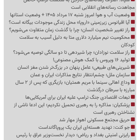
مجاهدت رسانه‌های انقلابی است
وضعیت آب و هوا امروز شنبه 17 مرداد 1405 + وضعیت استانها
آیا اقیانوس زیرزمینی «اروپا» محل زندگی موجودات بیگانه است؟
راز تغییر شخصیت انسان؛ چرا با گذشت زمان متفاوت می‌شویم؟
محکومیت نیم میلیارد دلاری متا به دلیل آسیب به سلامت
کودکان
راز سلامت نوزادان؛ چرا شیردهی تا دو سالگی توصیه می‌شود؟
تولید 16 ویروس با کمک هوش مصنوعی!
شیرینی‌های طبیعی؛ عامل پنهان در بزرگ‌تر شدن مغز انسان
سازمان ملل؛ چشم‌انتظار نتایج مذاکرات ایران و عمان
وداع اهالی سینما با مریم همتیان؛ بازیگری که پس از 2 سال
مبارزه با سرطان درگذشت
تبعات اقتصادی جنگ ترامپ علیه ایران برای آمریکایی‌ها
پزشکیان: مذاکره را به رهبری تحمیل نکردیم؛ این ادعا ناشی از
نشناختن رهبری است
حریق مجتمع مسکونی اهواز مهار شد
جو کنت: تهدید هسته‌ای ایران یک پروپاگانداست
رایزنی امنیتی بغداد و ریاض؛ دیدار نخست‌وزیر عراق با رئیس