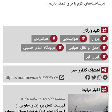
زیرساخت‌های لازم را برای کمک داریم.
کلید واژگان
پرواز
هواپیمایی
هوانوردی
حمل_و_نقل_هوایی
فرودگاه_امام_خمینی
ایران_ایر
اشتراک گذاری خبر
https://nournews.ir/n/313727
اخبار مرتبط
سه‌شنبه 1405/02/22 ساعت 12:35
فهرست کامل پروازهای خارجی از
فرودگاه امام (ره) به نقاط مختلف جهان