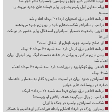
ایوب آقاخانی دبیر چهل و پنجمین جشنواره تئاتر فجر شد
پیام معاون اول رئیس‌جمهور برای فرماندهان جدید نیروهای
مسلح
برنامه قطعی برق اصفهان فردا 20 مرداد اعلام شد
ترامپ و نتانیاهو شکست‌های خود را پیروزی جلوه می‌دهند
آخرین وضعیت دستیار اسپانیایی استقلال برای حضور در نیمکت
آبی‌ها
آیا صلح ترامپ، چهره تازه‌ای از اشغال است؟
برنامه قطعی برق کرمان فردا سه شنبه 20 مرداد + لینک
زمان بازی تراکتور و پیکان در هفته نخست لیگ برتر فوتبال ایران
اعلام شد
قطعی برق کهگیلویه و بویراحمد فردا سه شنبه 20 مرداد اعلام
شد+ لینک
استراتژی جدید ایران در امنیت سایبری؛ گذار به معماری «اعتماد
صفر» در زیرساخت‌های حیاتی
برنامه قطعی برق تهران فردا سه شنبه 20 مرداد+ لینک
ترامپ از ریال می‌گوید؛ هدف واقعی او چیست؟
شکست استراتژی ترامپ در جنگ با ایران
رسوایی بزرگ در فیفا؛ افشای رابطه غیراخلاقی اینفانتینو با همکار