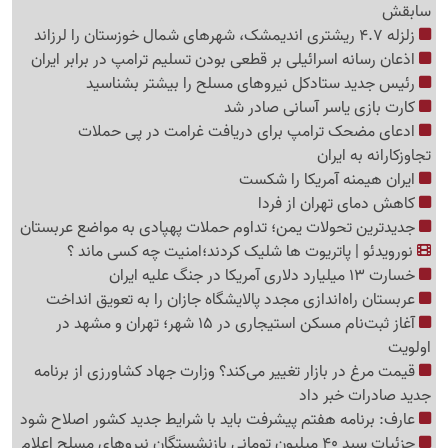
سابقش
زلزله 4.7 ریشتری اندیمشک، شهرهای شمال خوزستان را لرزاند
اذعان رسانه اسرائیلی بر قطعی بودن تسلیم ترامپ در برابر ایران
رئیس جدید ستادکل نیروهای مسلح را بیشتر بشناسید
کارت بازی یاسر آسانی صادر شد
ادعای مضحک ترامپ برای دریافت غرامت در پی حملات
تجاوزکارانه به ایران
ایران هیمنه آمریکا را شکست
کاهش دمای تهران از فردا
جدیدترین تحولات یمن؛ تداوم حملات پهپادی به مواضع عربستان
نورویدئو | پاتریوت ها شلیک کردند؛امنیت چه کسی ماند ؟
خسارت 13 میلیارد دلاری آمریکا در جنگ علیه ایران
عربستان راه‌اندازی مجدد پالایشگاه جازان را به تعویق انداخت
آغاز ثبت‌نام مسکن استیجاری در 15 شهر؛ تهران و مشهد در
اولویت
قیمت مرغ در بازار تغییر می‌کند؟ وزارت جهاد کشاورزی از برنامه
جدید صادرات خبر داد
عارف: برنامه هفتم پیشرفت باید با شرایط جدید کشور اصلاح شود
جزئیات سبد 40 میلیون تومانی بازنشستگان نیروهای مسلح اعلام