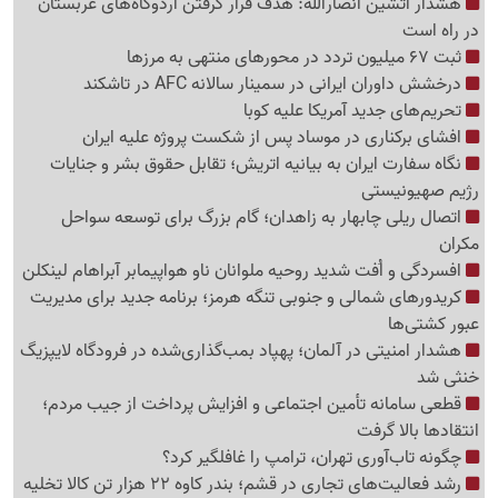
هشدار آتشین انصارالله: هدف قرار گرفتن اردوگاه‌های عربستان
در راه است
ثبت 67 میلیون تردد در محورهای منتهی به مرزها
درخشش داوران ایرانی در سمینار سالانه AFC در تاشکند
تحریم‌های جدید آمریکا علیه کوبا
افشای برکناری در موساد پس از شکست پروژه علیه ایران
نگاه سفارت ایران به بیانیه اتریش؛ تقابل حقوق بشر و جنایات
رژیم صهیونیستی
اتصال ریلی چابهار به زاهدان؛ گام بزرگ برای توسعه سواحل
مکران
افسردگی و اُفت شدید روحیه ملوانان ناو هواپیمابر آبراهام لینکلن
کریدورهای شمالی و جنوبی تنگه هرمز؛ برنامه جدید برای مدیریت
عبور کشتی‌ها
هشدار امنیتی در آلمان؛ پهپاد بمب‌گذاری‌شده در فرودگاه لایپزیگ
خنثی شد
قطعی سامانه تأمین اجتماعی و افزایش پرداخت از جیب مردم؛
انتقادها بالا گرفت
چگونه تاب‌آوری تهران، ترامپ را غافلگیر کرد؟
رشد فعالیت‌های تجاری در قشم؛ بندر کاوه 22 هزار تن کالا تخلیه