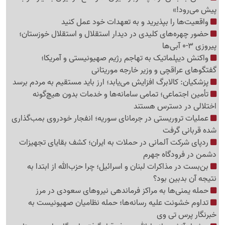
پیش می‌رود!»
واقعیت‌ها را بپذیرید و به تعهدات خود عمل کنید
حضور چهره‌های کلیدی در دیدار استقلال و استقلال خوزستان؛
پیروزی 3-0 آبی‌ها
واکنش دیپلماتیک به تهاجم رژیم صهیونیستی و آمریکا؛
گفتگوهای عراقچی و وزیر خارجه موریتانی
پزشکیان: کالابرگ افزایش می‌یابد؛ ارز باید مستقیم به مردم برسد
تأمین اجتماعی؛ تمامی سامانه‌ها و خدمات بدون هیچ‌گونه
اختلالی در دسترس هستند
عملیات تروریستی در جرمانای سوریه؛ انفجار خودروی بمب‌گذاری
شده قربانی گرفت
ردپای شرکت آلمانی در حملات به ایران؛ کشف بقایای تجهیزات
دشمن در فرودگاه جهرم
بن‌بست در مذاکرات لبنان و اسرائیل؛ چرا حزب‌الله از ابتدا به
نتیجه آن بدبین بود؟
حمله یمنی‌ها به مراکز فرماندهی نیروهای سعودی در مرز
تداوم خشونت علیه رسانه‌ها؛ حمله نظامیان صهیونیست به
خبرنگار پرس تی وی