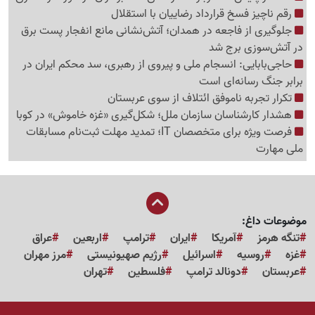
رقم ناچیز فسخ قرارداد رضاییان با استقلال
جلوگیری از فاجعه در همدان؛ آتش‌نشانی مانع انفجار پست برق
در آتش‌سوزی برج شد
حاجی‌بابایی: انسجام ملی و پیروی از رهبری، سد محکم ایران در
برابر جنگ رسانه‌ای است
تکرار تجربه ناموفق ائتلاف از سوی عربستان
هشدار کارشناسان سازمان ملل؛ شکل‌گیری «غزه‌ خاموش» در کوبا
فرصت ویژه برای متخصصان IT؛ تمدید مهلت ثبت‌نام مسابقات
ملی مهارت
موضوعات داغ:
تنگه هرمز
آمریکا
ایران
ترامپ
اربعین
عراق
غزه
روسیه
اسرائیل
رژیم صهیونیستی
مرز مهران
عربستان
دونالد ترامپ
فلسطین
تهران