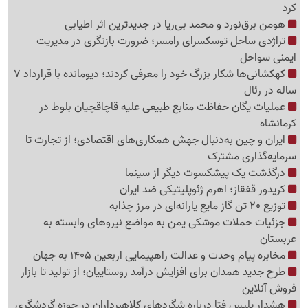
کرد
هومن برق‌نورد و محمد بی‌ریا در جدیدترین اثر اطیابی
تراژدی ساحل توسکسرای رامسر؛ ضرورت بازنگری در مدیریت
ایمنی سواحل
کهکشانی‌ها شکار بزرگ خود را معرفی کردند؛ دیومانده با قرارداد 7
ساله در رئال
عملیات یگان حفاظت منابع طبیعی علیه قاچاقچیان بلوط در
کرمانشاه
ایران و چین به‌دنبال جهش همکاری‌های اقتصادی؛ از تجارت تا
سرمایه‌گذاری مشترک
درگذشت یک پیشکسوت دیگر از سینما
کریدور قفقاز؛ اهرم ژئوپلیتیکی ضد ایران
توزیع 20 تن گاز مایع یارانه‌ای در مرز چذابه
جزئیات حملات موشکی یمن به مواضع نیروهای وابسته به
عربستان
مخابره پیام وحدت و عدالت راهپیمایی اربعین 1405 به جهان
طرح جدید همدان برای افزایش درآمد روستاییان؛ از تولید تا بازار
فروش آنلاین
هشدار پلیس فتا درباره شگردهای کلاهبرداران در حوزه گردشگری