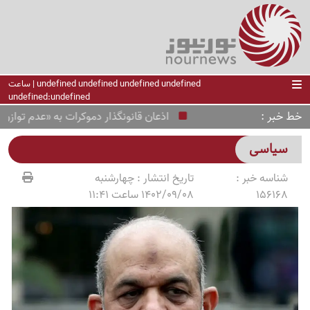
undefined undefined undefined undefined | ساعت
undefined:undefined
خط خبر
اذعان قانونگذار دموکرات به «عدم توازن» موشک
سیاسی
شناسه خبر :
تاریخ انتشار :
چهارشنبه
156168
1402/09/08 ساعت 11:41