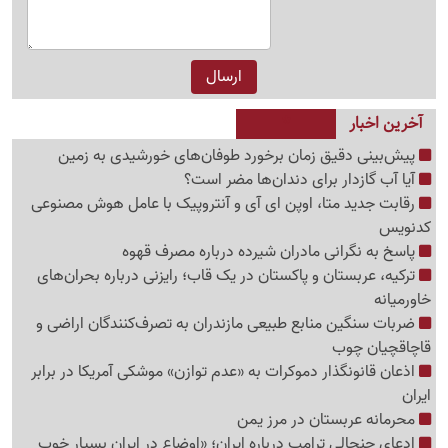
آخرین اخبار
پیش‌بینی دقیق زمان برخورد طوفان‌های خورشیدی به زمین
آیا آب گازدار برای دندان‌ها مضر است؟
رقابت جدید متا، اوپن ای آی و آنتروپیک با عامل هوش مصنوعی
کدنویس
پاسخ به نگرانی مادران شیرده درباره مصرف قهوه
ترکیه، عربستان و پاکستان در یک قاب؛ رایزنی درباره بحران‌های
خاورمیانه
ضربات سنگین منابع طبیعی مازندران به تصرف‌کنندگان اراضی و
قاچاقچیان چوب
اذعان قانونگذار دموکرات به «عدم توازن» موشکی آمریکا در برابر
ایران
محرمانه عربستان در مرز یمن
ادعای جنجالی ترامپ درباره ایران؛ «اوضاع در ایران بسیار خوب