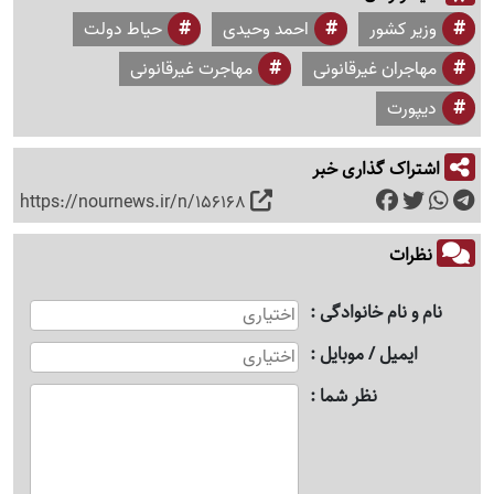
وزیر کشور
احمد وحیدی
حیاط دولت
مهاجران غیرقانونی
مهاجرت غیرقانونی
دیپورت
اشتراک گذاری خبر
https://nournews.ir/n/156168
نظرات
نام و نام خانوادگی
ایمیل / موبایل
نظر شما