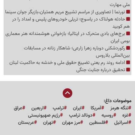
ملی مهارت
نورنما | تصاویری از مراسم تشییع مریم همتیان،بازیگر جوان سینما
حادثه هولناک در یاسوج؛ تریلی خودروهای پلیس و امداد را در
هم کوبید
برج‌های بادی متحرک در ایتالیا؛ بازخوانی هوشمندانه هنر معماری
بومی ایران
رکوردشکنی دوباره زهرا زارعی؛ شاهکار زنانه در مسابقات
بین‌المللی بلاروس
ادامه روند رم یعنی تضییع حقوق ملی و خدشه به حاکمیت لبنان
تحقیق درباره جنایت جنگی
موضوعات داغ:
تنگه هرمز
آمریکا
ایران
ترامپ
اربعین
عراق
غزه
روسیه
دونالد ترامپ
رژیم صهیونیستی
اسرائیل
فلسطین
مرز مهران
تهران
عربستان