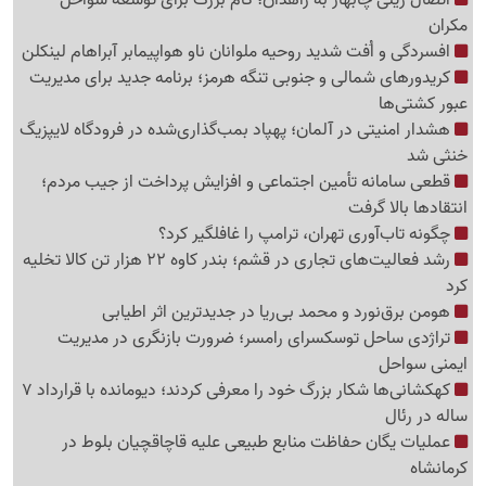
اتصال ریلی چابهار به زاهدان؛ گام بزرگ برای توسعه سواحل
مکران
افسردگی و اُفت شدید روحیه ملوانان ناو هواپیمابر آبراهام لینکلن
کریدورهای شمالی و جنوبی تنگه هرمز؛ برنامه جدید برای مدیریت
عبور کشتی‌ها
هشدار امنیتی در آلمان؛ پهپاد بمب‌گذاری‌شده در فرودگاه لایپزیگ
خنثی شد
قطعی سامانه تأمین اجتماعی و افزایش پرداخت از جیب مردم؛
انتقادها بالا گرفت
چگونه تاب‌آوری تهران، ترامپ را غافلگیر کرد؟
رشد فعالیت‌های تجاری در قشم؛ بندر کاوه 22 هزار تن کالا تخلیه
کرد
هومن برق‌نورد و محمد بی‌ریا در جدیدترین اثر اطیابی
تراژدی ساحل توسکسرای رامسر؛ ضرورت بازنگری در مدیریت
ایمنی سواحل
کهکشانی‌ها شکار بزرگ خود را معرفی کردند؛ دیومانده با قرارداد 7
ساله در رئال
عملیات یگان حفاظت منابع طبیعی علیه قاچاقچیان بلوط در
کرمانشاه