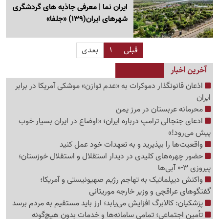
ایران نما | معرفی جاذبه های گردشگری
شهرهای ایران‌(139) «جلفا»
قبلی
1
بعدی
آخرین اخبار
اذعان قانونگذار دموکرات به «عدم توازن» موشکی آمریکا در برابر
ایران
محرمانه عربستان در مرز یمن
ادعای جنجالی ترامپ درباره ایران؛ «اوضاع در ایران بسیار خوب
پیش می‌رود!»
واقعیت‌ها را بپذیرید و به تعهدات خود عمل کنید
حضور چهره‌های کلیدی در دیدار استقلال و استقلال خوزستان؛
پیروزی 3-0 آبی‌ها
واکنش دیپلماتیک به تهاجم رژیم صهیونیستی و آمریکا؛
گفتگوهای عراقچی و وزیر خارجه موریتانی
پزشکیان: کالابرگ افزایش می‌یابد؛ ارز باید مستقیم به مردم برسد
تأمین اجتماعی؛ تمامی سامانه‌ها و خدمات بدون هیچ‌گونه