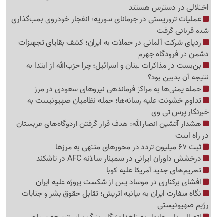
اختلالی در دسترس هستند
عملیات تروریستی در جرمانای سوریه؛ انفجار خودروی بمب‌گذاری
شده قربانی گرفت
ردپای شرکت آلمانی در حملات به ایران؛ کشف بقایای تجهیزات
دشمن در فرودگاه جهرم
بن‌بست در مذاکرات لبنان و اسرائیل؛ چرا حزب‌الله از ابتدا به
نتیجه آن بدبین بود؟
حمله یمنی‌ها به مراکز فرماندهی نیروهای سعودی در مرز
تداوم خشونت علیه رسانه‌ها؛ حمله نظامیان صهیونیست به
خبرنگار پرس تی وی
هشدار آتشین انصارالله: هدف قرار گرفتن اردوگاه‌های عربستان
در راه است
ثبت 67 میلیون تردد در محورهای منتهی به مرزها
درخشش داوران ایرانی در سمینار سالانه AFC در تاشکند
تحریم‌های جدید آمریکا علیه کوبا
افشای برکناری در موساد پس از شکست پروژه علیه ایران
نگاه سفارت ایران به بیانیه اتریش؛ تقابل حقوق بشر و جنایات
رژیم صهیونیستی