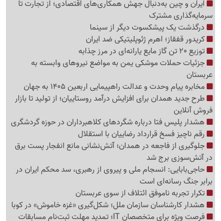
ایران و چین به‌دنبال جهش همکاری‌های اقتصادی؛ از تجارت تا
سرمایه‌گذاری مشترک
درگذشت یک پیشکسوت دیگر از سینما
کریدور قفقاز؛ اهرم ژئوپلیتیکی ضد ایران
توزیع 20 تن گاز مایع یارانه‌ای در مرز چذابه
جزئیات حملات موشکی یمن به مواضع نیروهای وابسته به
عربستان
مخابره پیام وحدت و عدالت راهپیمایی اربعین 1405 به جهان
طرح جدید همدان برای افزایش درآمد روستاییان؛ از تولید تا بازار
فروش آنلاین
هشدار پلیس فتا درباره شگردهای کلاهبرداران در حوزه گردشگری
رقم ناچیز فسخ قرارداد رضاییان با استقلال
جلوگیری از فاجعه در همدان؛ آتش‌نشانی مانع انفجار پست برق
در آتش‌سوزی برج شد
حاجی‌بابایی: انسجام ملی و پیروی از رهبری، سد محکم ایران در
برابر جنگ رسانه‌ای است
تکرار تجربه ناموفق ائتلاف از سوی عربستان
هشدار کارشناسان سازمان ملل؛ شکل‌گیری «غزه‌ خاموش» در کوبا
فرصت ویژه برای متخصصان IT؛ تمدید مهلت ثبت‌نام مسابقات