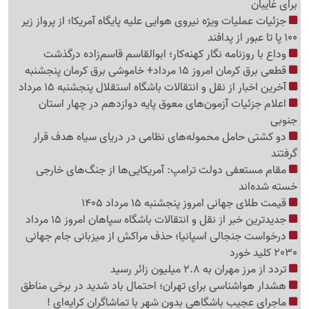
برای غایبان
جزئیات عملیات ویژه نیروی هوایی علیه پایگاه آمریکا؛ از پرواز زیر
100 پا تا عبور از پدافند
وداع با روزنامه نگار کهنه‌کار؛ ابوالقاسم قاسم‌زاده درگذشت
قطعی برق کرمان امروز 15 مرداد+ خاموشی برق کرمان پنجشنبه
آخرین اخبار از نقل و انتقالات باشگاه استقلال پنجشنبه 15 مرداد
اعلام جزئیات آزمون‌های معوق پایه دوازدهم در چهار استان
جنوبی
دو کشتی حامل محموله‌های نظامی در دریای سیاه هدف قرار
گرفتند
مقام مستعفی دولت ترامپ: آمریکایی‌ها از جنگ‌های خارجی
خسته شده‌اند
قیمت طلای جهانی امروز پنجشنبه 15 مرداد 1405
جدیدترین خبر از نقل و انتقالات باشگاه سپاهان امروز 15 مرداد
درخواست جنجالی اسپانیا؛ حذف مراکش از میزبانی جام جهانی
2030 کلید خورد
تردد از مرز مهران به 2.8 میلیون زائر رسید
هشدار هواشناسی برای تهران؛ احتمال باد شدید در برخی مناطق
ماجرای عجیب باشگاهی بدون شهر با تماشاگران کرایه‌ای !