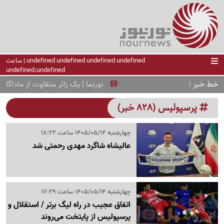
undefined undefined undefined undefined | ساعت
undefined:undefined
خط خبر
نورنما | یک زائر متفاوت از ماداگاس
پرسپولیس (828 خبر)
چهارشنبه 1405/05/14 ساعت 18:22
عالیشاه شاگرد مهدی رحمتی شد
چهارشنبه 1405/05/14 ساعت 17:29
اتفاق عجیب در راه لیگ برتر / استقلال و
پرسپولیس از پایتخت می‌روند