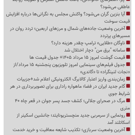
عاطفی می‌شود؟
آیا بنزین گران می‌شود؟ واکنش مجلس به نگرانی‌ها درباره افزایش
قیمت سوخت
آخرین وضعیت جاده‌های شمال و مرزهای اربعین؛ تردد روان در
مسیرهای پرتردد
ناوگان «طلایی» ترامپ چقدر هزینه دارد؟
سامانه "برق من" دچار اختلال شد
قیمت گوشت امروز 15 مرداد 1405+ جدول قیمت ها
جدول فیلم‌های سینمایی امروز تلویزیون پنجشنبه 15 مرداد/از
«نجات لنینگراد» تا «گاندی»
زمان‌بندی واریز اعتبار کالابرگ الکترونیکی اعلام شد+جزییات
گام جدید ایران در فضا؛ ماهواره راداری برای تصویربرداری در هر
شرایط جوی
مرگ در صحرای جلالی؛ کشف جسد پسر جوان در قعر چاه 40
متری
رونمایی از سرمربی جدید منچستریونایتد؛ جانشین اسکینر از
اسکاتلند آمد
آخرین وضعیت سربازی؛ تکذیب شایعه معافیت و خرید خدمت