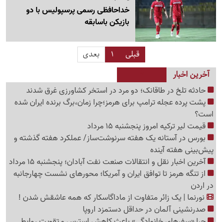
خداحافظی رسمی پرسپولیس با دو
بازیکن باسابقه
قبلی
1
بعدی
آخرین اخبار
حادثه تلخ در طاقانک؛ دو مرد در استخر کشاورزی غرق شدند
پشت پرده عجله ترامپ برای هرمز؛چرا زمان،برگ برنده ایران شده
است؟
قیمت لیر ترکیه امروز پنجشنبه 15 مرداد
بورس در آستانه یک هفته سرنوشت‌ساز/ عملکرد هفته گذشته و
پیش‌بینی هفته آینده
آخرین اخبار نقل‌ و انتقالات صنعت نفت آبادان؛ پنجشنبه 15 مرداد
از تنگه هرمز تا توافق ایران و آمریکا؛ محورهای نشست چهارجانبه
در اردن
نورنما | یک زائر متفاوت از ماداگاسکار که همه عاشقش شدن !
صدرنشینی آلمان در حداقل دستمزد اروپا
چرا «سفرهای خانوادگی» باعث کاهش استرس و تقویت روابط