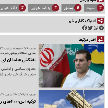
امنیت
بوشهر
پدافند_هوایی
دفاع_هوایی
اشتراک گذاری خبر
اخبار مرتبط
جمعه 1405/04/26 ساعت 19:25
معاون استاندار بوشهر خبر داد:
نفتکش «بلما ان آی 22» دوباره هدف حمله قرار گرفت
جزیره خارگ خبر داد و گف
جمعه 1405/04/19 ساعت 12:17
ترکیه اس-400های روسیه را به کشورهای خلیج فارس فروخت