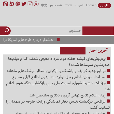
فارسی
English
العربیه
עברית
русский
中文
هشدار درباره طرح‌های آمریکا برای ایجاد 
آخرین اخبار
پرفروش‌های گیشه هفته دوم مرداد معرفی شدند؛ کدام فیلم‌ها
صدرنشین سینماها شدند؟
توافق جدید کی‌یف و واشنگتن؛ اوکراین منتظر موشک‌های ماهانه
استاندار تهران: قطعی برق تولیدی‌ها بدون اطلاع قبلی ممنوع
جزئیات 6 شرط شورای امنیت ملی برای بازگشایی تنگه هرمز اعلام
شد
زمان اعلام نتایج نهایی آزمون دکتری مشخص شد
عراقچی درگذشت رئیس دفتر نمایندگی وزارت خارجه در همدان را
تسلیت گفت
هشدار درباره طرح‌های آمریکا برای ایجاد شکاف در نیروهای