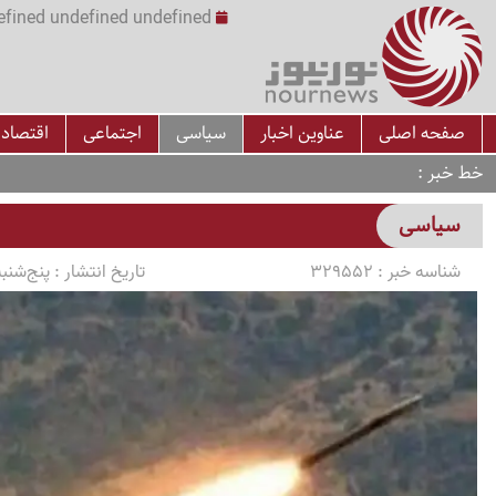
undefined undefined undefined undefined | س
صفحه اصلی
عناوین اخبار
سیاسی
اجتماعی
اقتصاد
خط خبر
سیاسی
شناسه خبر :
329552
تاریخ انتشار :
پنج‌شنبه 1405/04/18 ساعت 