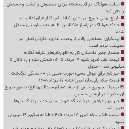
جنایت هولناک در قیامدشت؛ مردی همسرش را کشت و جسدش
را دفن کرد
تاریخ نهایی خروج نیروهای ائتلاف آمریکا از عراق اعلام شد
حادثه هولناک در پاساژ علاءالدین؛ 6 نفر به بیمارستان منتقل
شدند
پزشکیان: مصلحتی بالاتر از وحدت نداریم؛ نگرانی اصلی من
معیشت مردم است
هشدار جدی دادستان کل به اظهارنظرهای تفرقه‌افکنانه
قیمت نقره امروز شنبه 17 مرداد 1405؛ شمش نقره وارد کانال 5
میلیونی شد + جدول
خبر تلخ برای لیونل مسی؛ خورخه مسی در 68 سالگی درگذشت
قیمت سکه پارسیان امروز شنبه 17 مرداد 1405
نورنما | تصویری خاص از حلقه عشاق سیدالشهدا(ع) به دور ضریح
آن حضرت در اربعین حسینی
خبر مهم عراقچی درباره تنگه هرمز؛ مسیر جدید تردد کشتی‌ها
تعیین شد
قیمت طلا و سکه امروز 17 مرداد 1405؛ طلا به سکوی 19 میلیونی
رسید
قیمت دلار امروز شنبه 17 مرداد 1405؛ دلار دوباره صعودی شد