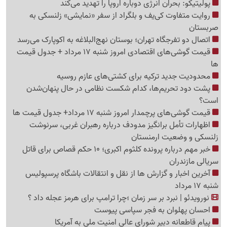
پولیتیکو: بحران انرژی دوباره اروپا را تهدید می‌کند
روایت متفاوت کی‌یف و بلگراد از سفر «نمایشی» زلنسکی به
صربستان
اتصال دو تفرجگاه تهران؛ بوستان نهج‌البلاغه به اکوپارک می‌رسد
قیمت گوشی‌های اقتصادی امروز شنبه 17 مرداد + جدول قیمت
ها
محدودیت جدید ترکیه برای کشتی‌های عازم روسیه
پشت دود تحریم‌ها، کدام شکست نظامی در حال پنهان‌شدن
است؟
قیمت گوشی‌های پرچمدار امروز شنبه 17 مرداد+ جدول قیمت ها
اظهارات تأمل برانگیز مدودف درباره رهبران غربی، سرنوشت
زلنسکی و وضعیت ارمنستان
خبر مهم درباره پرونده کلثوم اکبری؛ 10 حکم قصاص برای قاتل
سریالی مازندران
آخرین اخبار و گزارش ها از نقل و انتقالات باشگاه پرسپولیس
شنبه 17 مرداد
نورویدئو | نبرد بر سر زمان ؛چرا ترامپ برای هرمز عجله داد ؟
احسان پهلوان به فجر سپاسی پیوست
پیام قاطعانه دبیر شورای عالی امنیت ملی به آمریکا