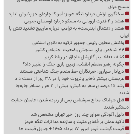
مسلح عراق
سخنگوی ارتش درباره تنگه هرمز؛ آمریکا چاره‌ای جز پذیرش ندارد
هشدار 4 قدرت اروپایی به مسکو درباره اوستیای جنوبی
هشدار «نشنال اینترست» به ترامپ درباره مارپیچ تشدید تنش با
ایران
واکنش معاون رئیس جمهور ترکیه به ناتوی اسلامی
74 شاخص برای سنجش وضعیت اجتماعی کشور
کشف 5100 لیتر گازوئیل قاچاق در رباط کریم
چگونه رهبر معظم انقلاب، زمین بازی جنگ را تغییر داد؟
دریادار سیاری: خبرنگاران خط مقدم جنگ شناختی هستند
عربستان بیشتر ذخایر پاتریوت خود را در 38 روز از دست داد
رشد 15 درصدی سفر به کیش؛ بیش از 11 هزار مسافر جابه‌جا
شدند
قتل هولناک مداح سرشناس پس از ربوده شدن؛ عاملان جنایت
دستگیر شدند
دلیل آلودگی هوای چند روز اخیر تهران مشخص شد
تأکید عمان بر فضای مثبت و سازنده مذاکرات تنگه هرمز
قیمت گوشت قرمز امروز 17 مرداد 1405 + جدول قیمت ها