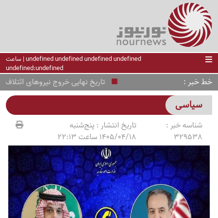
undefined undefined undefined undefined | ساعت
undefined:undefined
خط خبر
تاریخ نهایی خروج نیروهای ائتلاف آمریکا
سیاسی
شناسه خبر :
تاریخ انتشار :
پنج‌شنبه
329538
1405/04/18 ساعت 22:13