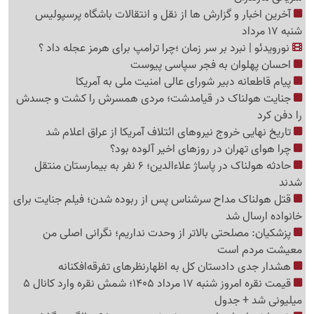
آخرین اخبار و گزارش ها از نقل و انتقالات باشگاه پرسپولیس
شنبه 17 مرداد
نورویدئو | نبرد بر سر زمان ؛چرا ترامپ برای هرمز عجله داد ؟
احسان پهلوان به فجر سپاسی پیوست
پیام قاطعانه دبیر شورای عالی امنیت ملی به آمریکا
جنایت هولناک در قیامدشت؛ مردی همسرش را کشت و جسدش
را دفن کرد
تاریخ نهایی خروج نیروهای ائتلاف آمریکا از عراق اعلام شد
چرا هوای تهران در روزهای اخیر آلوده بود؟
حادثه هولناک در پاساژ علاءالدین؛ 6 نفر به بیمارستان منتقل
شدند
قتل هولناک مداح سرشناس پس از ربوده شدن؛ فیلم جنایت برای
خانواده ارسال شد
پزشکیان: مصلحتی بالاتر از وحدت نداریم؛ نگرانی اصلی من
معیشت مردم است
هشدار جدی دادستان کل به اظهارنظرهای تفرقه‌افکنانه
قیمت نقره امروز شنبه 17 مرداد 1405؛ شمش نقره وارد کانال 5
میلیونی شد + جدول