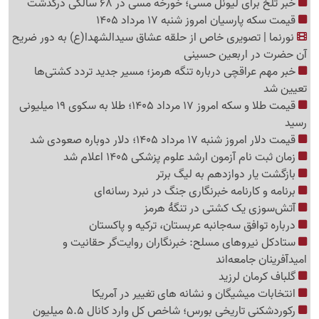
خبر تلخ برای لیونل مسی؛ خورخه مسی در 68 سالگی درگذشت
قیمت سکه پارسیان امروز شنبه 17 مرداد 1405
نورنما | تصویری خاص از حلقه عشاق سیدالشهدا(ع) به دور ضریح
آن حضرت در اربعین حسینی
خبر مهم عراقچی درباره تنگه هرمز؛ مسیر جدید تردد کشتی‌ها
تعیین شد
قیمت طلا و سکه امروز 17 مرداد 1405؛ طلا به سکوی 19 میلیونی
رسید
قیمت دلار امروز شنبه 17 مرداد 1405؛ دلار دوباره صعودی شد
زمان ثبت نام آزمون ارشد علوم پزشکی 1405 اعلام شد
بازگشت یار دوازدهم به لیگ برتر
برنامه و کارنامه خبرنگاری جنگ در نبرد رسانه‌ای
آتش‌سوزی یک کشتی در تنگهٔ هرمز
درباره توافق سه‌جانبه عربستان، ترکیه و پاکستان
ستادکل نیروهای مسلح: خبرنگاران روایت‌گر حقانیت و
امیدآفرینان جامعه‌اند
گلباف کرمان لرزید
انتخابات میشیگان و نشانه های تغییر در آمریکا
رکوردشکنی تاریخی بورس؛ شاخص کل وارد کانال 5.5 میلیون