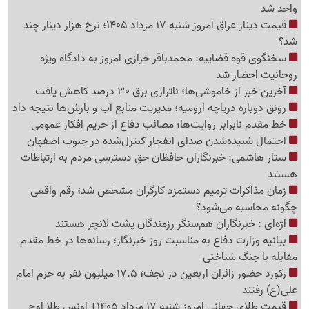
واحد شد
قیمت دینار عراق امروز شنبه 17 مرداد 1405؛ نرخ هزار دینار چند
شد؟
سخنگوی قوه قضاییه: محمدباقر خرازی امروز به دادگاه ویژه
روحانیت احضار شد
آخرین خبر از خاموشی‌ها؛ ناترازی برق 30 درصد کاهش یافت
رونق دوباره دریاچه ارومیه؛ مدیریت منابع آب و بارش‌ها نتیجه داد
خط مقدم نابرابر روایت‌ها؛ مصائب دفاع از حریم افکار عمومی
احتمال شنیده‌شدن صدای انفجار کنترل‌شده در جنوب اصفهان
ستار هاشمی: خبرنگاران حافظان حق دسترسی مردم به ارتباطات
هستند
زمان مذاکرات ترمیم دستمزد کارگران مشخص شد؛ رقم واقعی
چگونه محاسبه می‌شود؟
اژه‌ای : خبرنگاران هم‌سنگر رزمندگان پشت لانچر هستند
بیانیه وزارت دفاع به مناسبت روز خبرنگار؛ رسانه‌ها در خط مقدم
مقابله با جنگ شناختی
رکورد حضور زائران اربعین در نجف؛ 17.5 میلیون نفر به حرم امام
علی(ع) رفتند
قیمت طلای جهانی امروز شنبه 17 مرداد 1405+ اونس طلا اوج