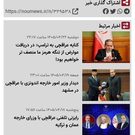
اشتراک گذاری خبر
https://nournews.ir/n/329538
اخبار مرتبط
دوشنبه 1405/04/22 ساعت 22:17
کنایه عراقچی به ترامپ: در دریافت
عوارض از تنگه هرمز ما منصف تر
خواهیم بود!
جمعه 1405/04/19 ساعت 23:01
دیدار وزیر امور خارجه اندونزی با عراقچی
در مشهد
پنج‌شنبه 1405/04/18 ساعت 17:56
رایزنی تلفنی عراقچی با وزرای خارجه
عمان و ترکیه