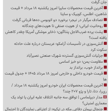
جان گرفت
آخرین قیمت محصولات سایپا امروز یکشنبه 18 مرداد + قیمت
شاهین، اطلس، کوییک و ساینا
تصادف مرگبار در نیجر؛ برخورد دو اتوبوس ده‌ها قربانی گرفت
روحانیت ایرانی؛ از هویت صنفی تا هویت‌های چندگانه
پشت پرده ضرب‌الاجل پنتاگون؛ ذخایر موشکی آمریکا چقدر کاهش
یافته است؟
آتش‌سوزی در تأسیسات آرامکو؛ عربستان درباره علت حادثه
سکوت کرد
جزئیات آتش‌سوزی گسترده شهرک صنعتی نصیرآباد
مقاومت یمن؛ دو خیز اساسی
برانداز خوب، برانداز بد
قیمت خودرو داخلی و خارجی امروز 18 مرداد 1405 + جدول قیمت
ها
آخرین قیمت محصولات ایران خودرو امروز یکشنبه 18 مرداد /
ری‌را، دنا، تارا و پژو 207 چند؟
مدار دیپلماسی | توافق سه جانبه ائتلاف علیه ایران یا تولد یک
معماری امنیتی؟
جنجال پیمان دفاعی مکه در ترکیه؛ از اعتراض نمایندگان تا احتمال