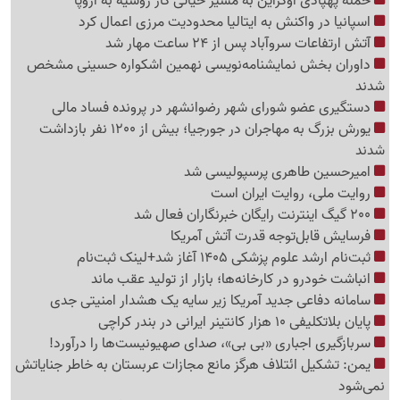
حمله پهپادی اوکراین به مسیر حیاتی گاز روسیه به اروپا
اسپانیا در واکنش به ایتالیا محدودیت مرزی اعمال کرد
آتش ارتفاعات سروآباد پس از 24 ساعت مهار شد
داوران بخش نمایشنامه‌نویسی نهمین اشکواره حسینی مشخص
شدند
دستگیری عضو شورای شهر رضوانشهر در پرونده فساد مالی
یورش بزرگ به مهاجران در جورجیا؛ بیش از 1200 نفر بازداشت
شدند
امیرحسین طاهری پرسپولیسی شد
روایت ملی، روایت ایران است
200 گیگ اینترنت رایگان خبرنگاران فعال شد
فرسایش قابل‌توجه قدرت آتش آمریکا
ثبت‌نام ارشد علوم پزشکی 1405 آغاز شد+لینک ثبت‌نام
انباشت خودرو در کارخانه‌ها؛ بازار از تولید عقب ماند
سامانه دفاعی جدید آمریکا زیر سایه یک هشدار امنیتی جدی
پایان بلاتکلیفی 10 هزار کانتینر ایرانی در بندر کراچی
سربازگیری اجباری «بی بی»، صدای صهیونیست‌ها را درآورد!
یمن: تشکیل ائتلاف هرگز مانع مجازات عربستان به خاطر جنایاتش
نمی‌شود