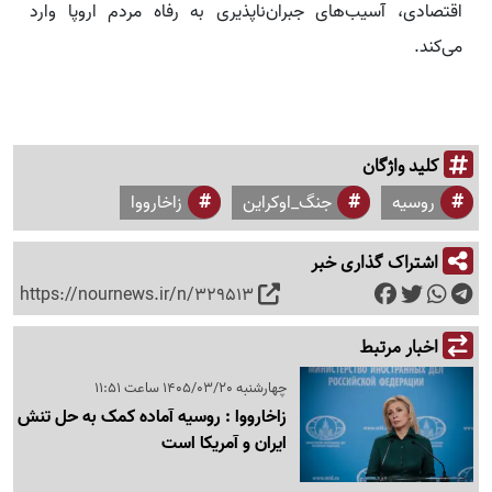
اقتصادی، آسیب‌های جبران‌ناپذیری به رفاه مردم اروپا وارد
می‌کند.
کلید واژگان
روسیه
جنگ_اوکراین
زاخارووا
اشتراک گذاری خبر
https://nournews.ir/n/329513
اخبار مرتبط
چهارشنبه 1405/03/20 ساعت 11:51
زاخارووا : روسیه آماده کمک به حل تنش
ایران و آمریکا است