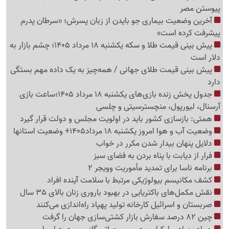
پیوستن مصر
آخرین وضعیت بیماری جو بایدن از زبان پسرش؛ «سرطان پدرم
پیشرفت کرده است»
پیش بینی قیمت طلا و سکه یکشنبه 18 مرداد 1405؛ چشم بازار به
دلار است
پیش بینی قیمت طلای جهانی / همه‌چیز به یک داده مهم بستگی
دارد
جدول پخش زنده بازی‌های یکشنبه 18 مرداد 1405؛ساعت بازی
آرسنال، لیورپول، منچسترسیتی و چلسی
همتی: بازسازی کشور باید در اولویت مجلس و دولت قرار گیرد
وضعیت آب و هوا امروز یکشنبه 18 مرداد1405+ وضعیت استانها
دلایل پنهان بیدار شدن مکرر در خواب
فرار از دیابت با پناه بردن به فضای سبز
برنامه ناسا برای تمدید مأموریت وویجر 2
کشف مکانیسم بیولوژیکی مرتبط با سلامت آینده افراد
نقش مکمل‌های باکتریایی در بهبود باروری زنان بالای 35 سال
صربستان و اسرائیل کارخانه تولید پهپاد راه‌اندازی می‌کنند
چین 82 درصد سفارش بازار کشتی‌سازی جهان را گرفت