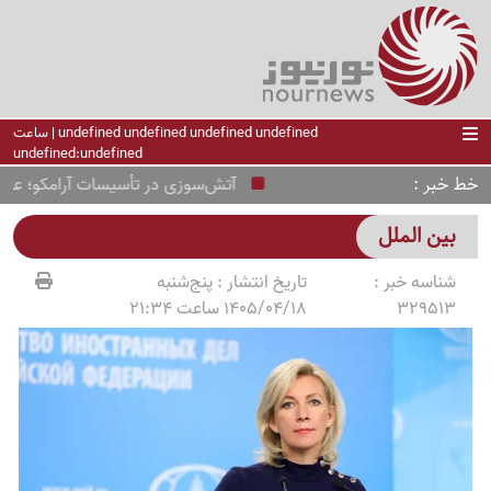
undefined undefined undefined undefined | ساعت
undefined:undefined
خط خبر
آتش‌سوزی در تأسیسات آرامکو؛ عربستا
بین الملل
شناسه خبر :
تاریخ انتشار :
پنج‌شنبه
329513
1405/04/18 ساعت 21:34