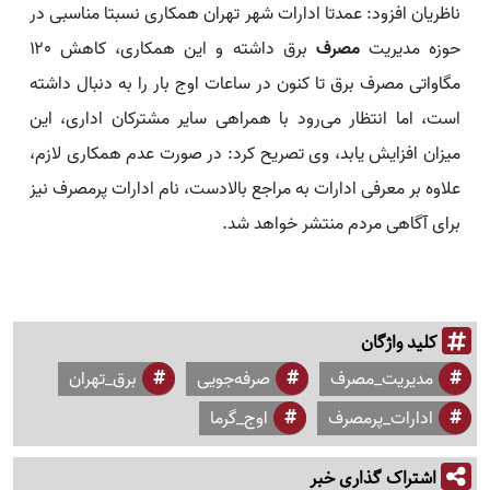
ناظریان افزود: عمدتا ادارات شهر تهران همکاری نسبتا مناسبی در
حوزه مدیریت
مصرف
برق داشته و این همکاری، کاهش ۱۲۰
مگاواتی مصرف برق تا کنون در ساعات اوج بار را به دنبال داشته
است، اما انتظار می‌رود با همراهی سایر مشترکان اداری، این
میزان افزایش یابد، وی تصریح کرد: در صورت عدم همکاری لازم،
علاوه بر معرفی ادارات به مراجع بالادست، نام ادارات پرمصرف نیز
برای آگاهی مردم منتشر خواهد شد.
کلید واژگان
مدیریت_مصرف
صرفه‌جویی
برق_تهران
ادارات_پرمصرف
اوج_گرما
اشتراک گذاری خبر