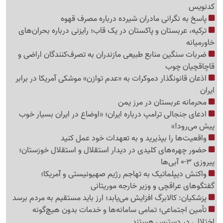
کدنویس
پاسخ به نگرانی مادران شیرده درباره مصرف قهوه
ترکیه، عربستان و پاکستان در یک قاب؛ رایزنی درباره بحران‌های
خاورمیانه
ضربات سنگین منابع طبیعی مازندران به تصرف‌کنندگان اراضی و
قاچاقچیان چوب
اذعان قانونگذار دموکرات به «عدم توازن» موشکی آمریکا در برابر
ایران
محرمانه عربستان در مرز یمن
ادعای جنجالی ترامپ درباره ایران؛ «اوضاع در ایران بسیار خوب
پیش می‌رود!»
واقعیت‌ها را بپذیرید و به تعهدات خود عمل کنید
حضور چهره‌های کلیدی در دیدار استقلال و استقلال خوزستان؛
پیروزی 3-0 آبی‌ها
واکنش دیپلماتیک به تهاجم رژیم صهیونیستی و آمریکا؛
گفتگوهای عراقچی و وزیر خارجه موریتانی
پزشکیان: کالابرگ افزایش می‌یابد؛ ارز باید مستقیم به مردم برسد
تأمین اجتماعی؛ تمامی سامانه‌ها و خدمات بدون هیچ‌گونه
اختلالی در دسترس هستند