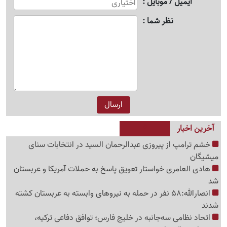
ایمیل / موبایل
نظر شما
آخرین اخبار
خشم ترامپ از پیروزی عبدالرحمان السید در انتخابات سنای
میشیگان
هادی العامری خواستار تعویق پاسخ به حملات آمریکا و عربستان
شد
انصارالله:58 نفر در حمله به نیروهای وابسته به عربستان کشته
شدند
اتحاد نظامی سه‌جانبه در خلیج فارس؛ توافق دفاعی ترکیه،