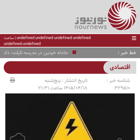
undefined undefined undefined undefined | ساعت
undefined:undefined
خط خبر
حادثه خونین در مدرسه تایلند؛ دانش‌آمو
اقتصادی
شناسه خبر :
تاریخ انتشار :
پنج‌شنبه
329510
1405/04/18 ساعت 21:31