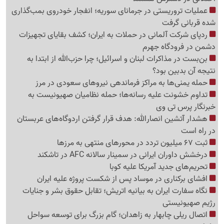
عملیات تروریستی در جرمانای سوریه؛ انفجار خودروی بمب‌گذاری
شده قربانی گرفت
ردپای شرکت آلمانی در حملات به ایران؛ کشف بقایای تجهیزات
دشمن در فرودگاه جهرم
بن‌بست در مذاکرات لبنان و اسرائیل؛ چرا حزب‌الله از ابتدا به
نتیجه آن بدبین بود؟
حمله یمنی‌ها به مراکز فرماندهی نیروهای سعودی در مرز
تداوم خشونت علیه رسانه‌ها؛ حمله نظامیان صهیونیست به
خبرنگار پرس تی وی
هشدار آتشین انصارالله: هدف قرار گرفتن اردوگاه‌های عربستان
در راه است
ثبت 67 میلیون تردد در محورهای منتهی به مرزها
درخشش داوران ایرانی در سمینار سالانه AFC در تاشکند
تحریم‌های جدید آمریکا علیه کوبا
افشای برکناری در موساد پس از شکست پروژه علیه ایران
نگاه سفارت ایران به بیانیه اتریش؛ تقابل حقوق بشر و جنایات
رژیم صهیونیستی
اتصال ریلی چابهار به زاهدان؛ گام بزرگ برای توسعه سواحل