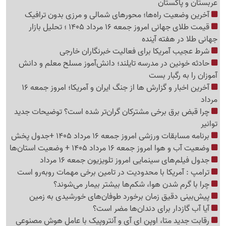
عربستان و پاکستان
آخرین وضعیت راه‌ها؛ محورهای شمالی و مرزی بدون ترافیک
قیمت طلای جهانی امروز جمعه 16 مرداد 1405 ؛ تحلیل بازار
جهانی طلا در هفته آینده
شرط عجیب آمریکا برای فعالیت خبرنگاران خارجی
حادثه خونین در مدرسه تایلند؛ دانش‌آموز مسلح معلم و دانش
آموزان را به رگبار بست
آخرین اخبار و گزارش ها از جنگ ایران و آمریکا؛ امروز جمعه 16
مرداد
چرا قبض برق برخی مشترکان گران‌تر شده است؟ توضیحات جدید
توانیر
برنامه مسابقات ورزشی امروز جمعه 16 مرداد 1405 +جدول پخش
وضعیت آب و هوا امروز جمعه 16 مرداد 1405 + وضعیت استان‌ها
جدول فیلم‌های سینمایی امروز تلویزیون جمعه 16 مرداد
ترامپ : آمریکا با محدودیت در تامین برخی مهمات روبه‌رو است
چرا با گرم شدن هوا، شکم‌ها بیشتر بیمار می‌شوند؟
پیش‌بینی دقیق زمان برخورد طوفان‌های خورشیدی به زمین
آیا آب گازدار برای دندان‌ها مضر است؟
رقابت جدید متا، اوپن ای آی و آنتروپیک با عامل هوش مصنوعی