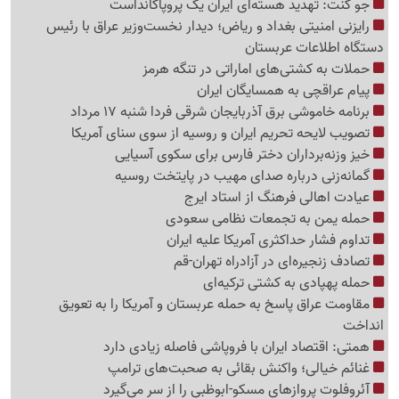
جو کنت: تهدید هسته‌ای ایران یک پروپاگانداست
رایزنی امنیتی بغداد و ریاض؛ دیدار نخست‌وزیر عراق با رئیس
دستگاه اطلاعات عربستان
حملات به کشتی‌های اماراتی در تنگه هرمز
پیام عراقچی به همسایگان ایران
برنامه خاموشی برق آذربایجان شرقی فردا شنبه 17 مرداد
تصویب لایحه تحریم ایران و روسیه از سوی سنای آمریکا
خیز وزنه‌برداران دختر فارس برای سکوی آسیایی
گمانه‌زنی درباره صدای مهیب در پایتخت روسیه
عیادت اهالی فرهنگ از استاد ایرج
حمله یمن به تجمعات نظامی سعودی
تداوم فشار حداکثری آمریکا علیه ایران
تصادف زنجیره‌ای در آزادراه تهران-قم
حمله پهپادی به کشتی ترکیه‌ای
مقاومت عراق پاسخ به حمله عربستان و آمریکا را به تعویق
انداخت
همتی: اقتصاد ایران با فروپاشی فاصله زیادی دارد
غنائم خیالی؛ واکنش بقائی به صحبت‌های ترامپ
آئروفلوت پروازهای مسکو-ابوظبی را از سر می‌گیرد