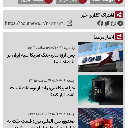
اشتراک گذاری خبر
https://nournews.ir/n/329490
اخبار مرتبط
یکشنبه 1405/04/21 ساعت 11:53
پس لرزه های جنگ آمریکا علیه ایران بر
اقتصاد آسیا
جمعه 1405/04/19 ساعت 13:15
چرا آمریکا نمی‌تواند از نوسانات قیمت
نفت فرار کند؟
جمعه 1405/04/19 ساعت 04:40
صندوق بین المللی پول: قیمت نفت به