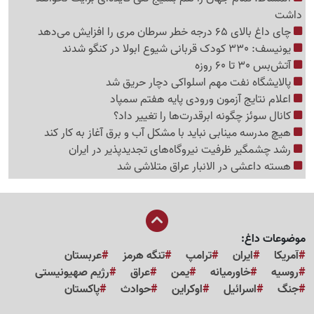
داشت
چای داغ بالای 65 درجه خطر سرطان مری را افزایش می‌دهد
یونیسف: 330 کودک قربانی شیوع ابولا در کنگو شدند
آتش‌بس 30 تا 60 روزه
پالایشگاه نفت مهم اسلواکی دچار حریق شد
اعلام نتایج آزمون ورودی پایه هفتم سمپاد
کانال سوئز چگونه ابرقدرت‌ها را تغییر داد؟
هیچ مدرسه مینابی نباید با مشکل آب و برق آغاز به کار کند
رشد چشمگیر ظرفیت نیروگاه‌های تجدیدپذیر در ایران
هسته داعشی در الانبار عراق متلاشی شد
موضوعات داغ:
آمریکا
ایران
ترامپ
تنگه هرمز
عربستان
روسیه
خاورمیانه
یمن
عراق
رژیم صهیونیستی
جنگ
اسرائیل
اوکراین
حوادث
پاکستان