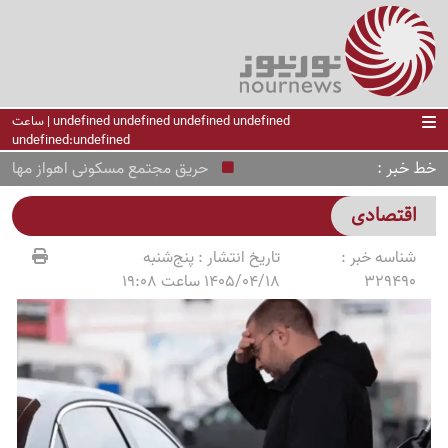
undefined undefined undefined undefined | ساعت
undefined:undefined
خط خبر
حریق مجتمع مسکونی اهواز مهار شد
اقتصادی
شناسه خبر :
تاریخ انتشار :
پنج‌شنبه
329490
1405/04/18 ساعت 19:08