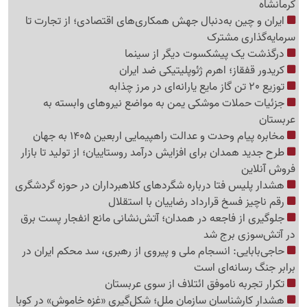
کرمانشاه
ایران و چین به‌دنبال جهش همکاری‌های اقتصادی؛ از تجارت تا
سرمایه‌گذاری مشترک
درگذشت یک پیشکسوت دیگر از سینما
کریدور قفقاز؛ اهرم ژئوپلیتیکی ضد ایران
توزیع 20 تن گاز مایع یارانه‌ای در مرز چذابه
جزئیات حملات موشکی یمن به مواضع نیروهای وابسته به
عربستان
مخابره پیام وحدت و عدالت راهپیمایی اربعین 1405 به جهان
طرح جدید همدان برای افزایش درآمد روستاییان؛ از تولید تا بازار
فروش آنلاین
هشدار پلیس فتا درباره شگردهای کلاهبرداران در حوزه گردشگری
رقم ناچیز فسخ قرارداد رضاییان با استقلال
جلوگیری از فاجعه در همدان؛ آتش‌نشانی مانع انفجار پست برق
در آتش‌سوزی برج شد
حاجی‌بابایی: انسجام ملی و پیروی از رهبری، سد محکم ایران در
برابر جنگ رسانه‌ای است
تکرار تجربه ناموفق ائتلاف از سوی عربستان
هشدار کارشناسان سازمان ملل؛ شکل‌گیری «غزه‌ خاموش» در کوبا