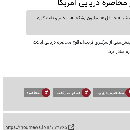
محاصره دریایی آمریکا
تهران با پیش‌بینی از سرگیری قریب‌الوقوع محاصره دریایی، شبانه حداقل 10 میلیون بشکه نفت خام و نفت کوره
 پیش‌بینی از سرگیری قریب‌الوقوع محاصره دریایی ایالات
محاصره_دریایی
صادرات_نفت
محاصره
https://nournews.ir/n/329465