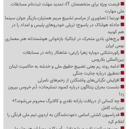
فرصت ویژه برای متخصصان IT؛ تمدید مهلت ثبت‌نام مسابقات
ملی مهارت
نورنما | تصاویری از مراسم تشییع مریم همتیان،بازیگر جوان سینما
حادثه هولناک در یاسوج؛ تریلی خودروهای پلیس و امداد را در
هم کوبید
برج‌های بادی متحرک در ایتالیا؛ بازخوانی هوشمندانه هنر معماری
بومی ایران
رکوردشکنی دوباره زهرا زارعی؛ شاهکار زنانه در مسابقات
بین‌المللی بلاروس
ادامه روند رم یعنی تضییع حقوق ملی و خدشه به حاکمیت لبنان
تحقیق درباره جنایت جنگی
افزایش نگرانی‌های واشنگتن از زخم‌های نامرئی
نشست بحران پنتاگون درباره کمبود تسلیحات؛ دُم خروس بیرون
زد!
چه کسانی از دریافت یارانه نقدی و کالابرگ محروم می‌شوند؟+
جزییات کامل
فدراسیون کشتی اسامی دعوت‌شدگان به اردوی تیم ملی فرنگی را
اعلام کرد
روسیه: سکوت ژاپن درباره نقش آمریکا در بمباران هیروشیما