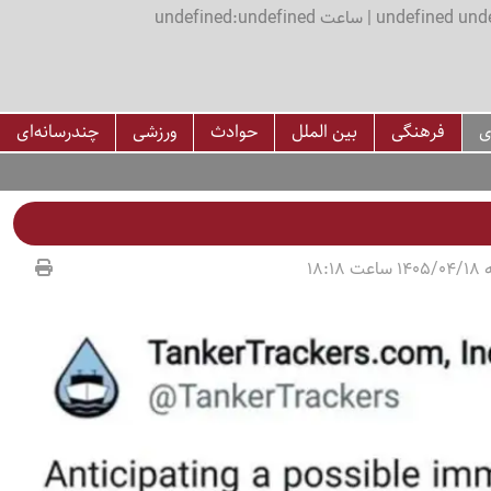
اعت undefined:undefined
ی
فرهنگی
بین الملل
حوادث
ورزشی
چندرسانه‌ای
18:18