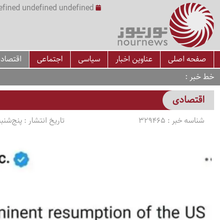
undefined undefined undefined undefined | س
صفحه اصلی
عناوین اخبار
سیاسی
اجتماعی
اقتصاد
خط خبر
اقتصادی
شناسه خبر :
329465
تاریخ انتشار :
پنج‌شنبه 1405/04/18 ساعت 