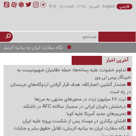
فارسی
English
العربیه
עברית
русский
中文
نگاه سفارت ایران به بیانیه اتریش؛ تقا
آخرین اخبار
تداوم خشونت علیه رسانه‌ها؛ حمله نظامیان صهیونیست به
خبرنگار پرس تی وی
هشدار آتشین انصارالله: هدف قرار گرفتن اردوگاه‌های عربستان
در راه است
ثبت 67 میلیون تردد در محورهای منتهی به مرزها
درخشش داوران ایرانی در سمینار سالانه AFC در تاشکند
تحریم‌های جدید آمریکا علیه کوبا
افشای برکناری در موساد پس از شکست پروژه علیه ایران
نگاه سفارت ایران به بیانیه اتریش؛ تقابل حقوق بشر و جنایات
رژیم صهیونیستی