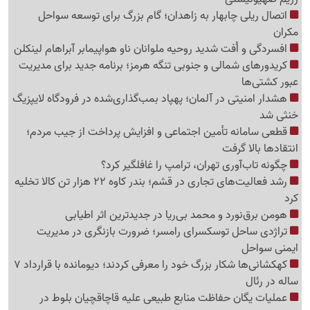
اتصال ریلی چابهار به زاهدان؛ گام بزرگ برای توسعه سواحل
مکران
افسردگی و اُفت شدید روحیه ملوانان ناو هواپیمابر آبراهام لینکلن
کریدورهای شمالی و جنوبی تنگه هرمز؛ برنامه جدید برای مدیریت
عبور کشتی‌ها
هشدار امنیتی در آلمان؛ پهپاد بمب‌گذاری‌شده در فرودگاه لایپزیگ
خنثی شد
قطعی سامانه تأمین اجتماعی و افزایش پرداخت از جیب مردم؛
انتقادها بالا گرفت
چگونه تاب‌آوری تهران، ترامپ را غافلگیر کرد؟
رشد فعالیت‌های تجاری در قشم؛ بندر کاوه 22 هزار تن کالا تخلیه
کرد
هومن برق‌نورد و محمد بی‌ریا در جدیدترین اثر اطیابی
تراژدی ساحل توسکسرای رامسر؛ ضرورت بازنگری در مدیریت
ایمنی سواحل
کهکشانی‌ها شکار بزرگ خود را معرفی کردند؛ دیومانده با قرارداد 7
ساله در رئال
عملیات یگان حفاظت منابع طبیعی علیه قاچاقچیان بلوط در