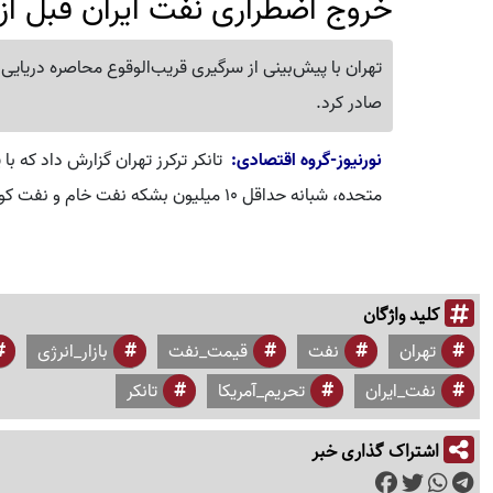
خروج اضطراری نفت ایران قبل از 
صادر کرد.
نورنیوز-گروه اقتصادی:
تانکر ترکرز تهران گزارش داد که با
متحده، شبانه حداقل 10 میلیون بشکه نفت خام و نفت کوره صادر کرد.
کلید واژگان
تهران
نفت
قیمت_نفت
بازار_انرژی
نفت_ایران
تحریم_آمریکا
تانکر
اشتراک گذاری خبر