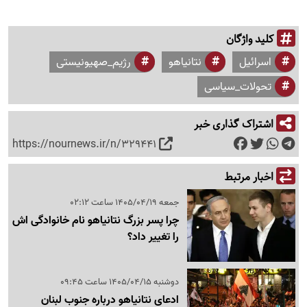
کلید واژگان
اسرائیل
نتانیاهو
رژیم_صهیونیستی
تحولات_سیاسی
اشتراک گذاری خبر
https://nournews.ir/n/329441
اخبار مرتبط
جمعه 1405/04/19 ساعت 02:12
چرا پسر بزرگ نتانیاهو نام خانوادگی اش
را تغییر داد؟
دوشنبه 1405/04/15 ساعت 09:45
ادعای نتانیاهو درباره جنوب لبنان