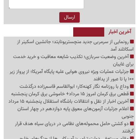
آخرین اخبار
رونمایی از سرمربی جدید منچستریونایتد؛ جانشین اسکینر از
اسکاتلند آمد
آخرین وضعیت سربازی؛ تکذیب شایعه معافیت و خرید خدمت
برای غایبان
جزئیات عملیات ویژه نیروی هوایی علیه پایگاه آمریکا؛ از پرواز زیر
100 پا تا عبور از پدافند
وداع با روزنامه نگار کهنه‌کار؛ ابوالقاسم قاسم‌زاده درگذشت
قطعی برق کرمان امروز 15 مرداد+ خاموشی برق کرمان پنجشنبه
آخرین اخبار از نقل و انتقالات باشگاه استقلال پنجشنبه 15 مرداد
اعلام جزئیات آزمون‌های معوق پایه دوازدهم در چهار استان
جنوبی
دو کشتی حامل محموله‌های نظامی در دریای سیاه هدف قرار
گرفتند
مقام مستعفی دولت ترامپ: آمریکایی‌ها از جنگ‌های خارجی