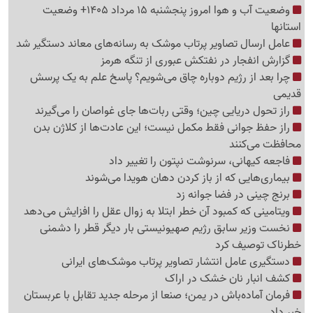
وضعیت آب و هوا امروز پنجشنبه 15 مرداد 1405+ وضعیت
استانها
عامل ارسال تصاویر پرتاب موشک به رسانه‌های معاند دستگیر شد
گزارش انفجار در نفتکش عبوری از تنگه هرمز
چرا بعد از رژیم دوباره چاق می‌شویم؟ پاسخ علم به یک پرسش
قدیمی
راز تحول دریایی چین؛ وقتی ربات‌ها جای غواصان را می‌گیرند
راز حفظ جوانی فقط مکمل نیست؛ این عادت‌ها از کلاژن بدن
محافظت می‌کنند
فاجعه کیهانی، سرنوشت نپتون را تغییر داد
بیماری‌هایی که از باز کردن دهان هویدا می‌شوند
برنج چینی در فضا جوانه زد
ویتامینی که کمبود آن خطر ابتلا به زوال عقل را افزایش می‌دهد
نخست وزیر سابق رژیم صهیونیستی بار دیگر قطر را دشمنی
خطرناک توصیف کرد
دستگیری عامل انتشار تصاویر پرتاب موشک‌های ایرانی
کشف انبار نان خشک در اراک
فرمان آماده‌باش در یمن؛ صنعا از مرحله جدید تقابل با عربستان
خبر داد