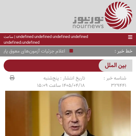
undefined undefined undefined undefined | ساعت
undefined:undefined
خط خبر
اعلام جزئیات آزمون‌های معوق پایه دوا
بین الملل
شناسه خبر :
تاریخ انتشار :
پنج‌شنبه
329441
1405/04/18 ساعت 15:09