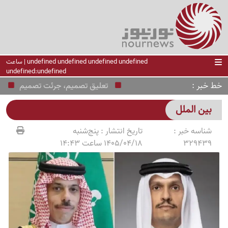
undefined undefined undefined undefined | ساعت
undefined:undefined
خط خبر
تعلیق تصمیم، جرئت تصمیم
زنگ 
بین الملل
شناسه خبر :
تاریخ انتشار :
پنج‌شنبه
329439
1405/04/18 ساعت 14:43