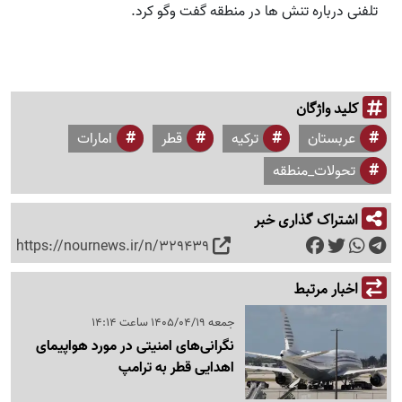
تلفنی درباره تنش ها در منطقه گفت وگو کرد.
کلید واژگان
عربستان
ترکیه
قطر
امارات
تحولات_منطقه
اشتراک گذاری خبر
https://nournews.ir/n/329439
اخبار مرتبط
جمعه 1405/04/19 ساعت 14:14
نگرانی‌های امنیتی در مورد هواپیمای
اهدایی قطر به ترامپ