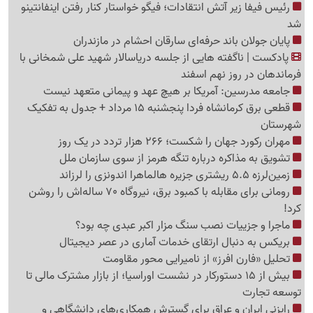
رئیس فیفا زیر آتش انتقادات؛ فیگو خواستار کنار رفتن اینفانتینو
شد
پایان جولان باند حرفه‌ای سارقان احشام در مازندران
پادکست | ناگفته هایی از جلسه دریاسالار شهید علی شمخانی با
فرماندهان در روز نهم اسفند
جامعه مدرسین: آمریکا بر هیچ عهد و پیمانی متعهد نیست
قطعی برق کرمانشاه فردا پنجشنبه 15 مرداد + جدول به تفکیک
شهرستان
مهران رکورد جهان را شکست؛ 266 هزار تردد در یک روز
تشویق به مذاکره درباره تنگه هرمز از سوی سازمان ملل
زمین‌لرزه 5.5 ریشتری جزیره هالماهرا اندونزی را لرزاند
رومانی برای مقابله با کمبود برق، نیروگاه 70 ساله‌اش را روشن
کرد!
ماجرا و جزییات نصب سنگ مزار اکبر عبدی چه بود؟
بریکس به دنبال ارتقای خدمات آماری در عصر دیجیتال
تحلیل «فارن افرز» از نامیرایی محور مقاومت
بیش از 15 دستورکار در نشست اوراسیا؛ از بازار مشترک مالی تا
توسعه تجارت
رایزنی ایران و عراق برای گسترش همکاری‌های دانشگاهی و