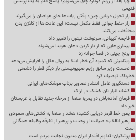
چرا بعد از رژیم دوباره چاق می‌شویم؟ پاسخ علم به یک پرسش
قدیمی
راز تحول دریایی چین؛ وقتی ربات‌ها جای غواصان را می‌گیرند
راز حفظ جوانی فقط مکمل نیست؛ این عادت‌ها از کلاژن بدن
محافظت می‌کنند
فاجعه کیهانی، سرنوشت نپتون را تغییر داد
بیماری‌هایی که از باز کردن دهان هویدا می‌شوند
برنج چینی در فضا جوانه زد
ویتامینی که کمبود آن خطر ابتلا به زوال عقل را افزایش می‌دهد
نخست وزیر سابق رژیم صهیونیستی بار دیگر قطر را دشمنی
خطرناک توصیف کرد
دستگیری عامل انتشار تصاویر پرتاب موشک‌های ایرانی
کشف انبار نان خشک در اراک
فرمان آماده‌باش در یمن؛ صنعا از مرحله جدید تقابل با عربستان
خبر داد
یمن خط قرمز دریایی کشید؛ هشدار صنعا به کشتی‌های سعودی
رهبر انقلاب: صیانت از وحدت و پرهیز از تفرقه وظیفه همگانی
است
پزشکیان: تداوم اقتدار ایران مدیون نجابت مردم است