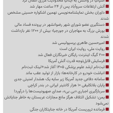
اسپانیا در واکنش به ایتالیا محدودیت مرزی اعمال کرد
آتش ارتفاعات سروآباد پس از 24 ساعت مهار شد
داوران بخش نمایشنامه‌نویسی نهمین اشکواره حسینی مشخص
شدند
دستگیری عضو شورای شهر رضوانشهر در پرونده فساد مالی
یورش بزرگ به مهاجران در جورجیا؛ بیش از 1200 نفر بازداشت
شدند
امیرحسین طاهری پرسپولیسی شد
روایت ملی، روایت ایران است
200 گیگ اینترنت رایگان خبرنگاران فعال شد
فرسایش قابل‌توجه قدرت آتش آمریکا
ثبت‌نام ارشد علوم پزشکی 1405 آغاز شد+لینک ثبت‌نام
انباشت خودرو در کارخانه‌ها؛ بازار از تولید عقب ماند
سامانه دفاعی جدید آمریکا زیر سایه یک هشدار امنیتی جدی
پایان بلاتکلیفی 10 هزار کانتینر ایرانی در بندر کراچی
سربازگیری اجباری «بی بی»، صدای صهیونیست‌ها را درآورد!
یمن: تشکیل ائتلاف هرگز مانع مجازات عربستان به خاطر جنایاتش
نمی‌شود
فرمانده تروریست آمریکا در خانه جنایتکاران جنگی