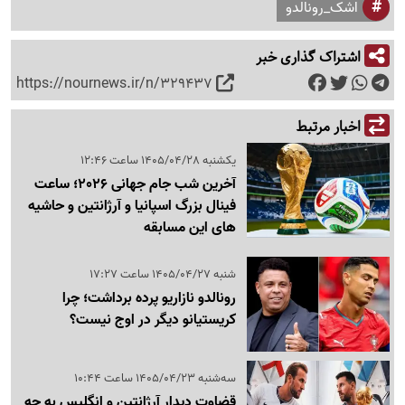
اشک_رونالدو
اشتراک گذاری خبر
https://nournews.ir/n/329437
اخبار مرتبط
یکشنبه 1405/04/28 ساعت 12:46
آخرین شب جام جهانی 2026؛ ساعت
فینال بزرگ اسپانیا و آرژانتین و حاشیه
های این مسابقه
شنبه 1405/04/27 ساعت 17:27
رونالدو نازاریو پرده برداشت؛ چرا
کریستیانو دیگر در اوج نیست؟
سه‌شنبه 1405/04/23 ساعت 10:44
قضاوت دیدار آرژانتین و انگلیس به چه