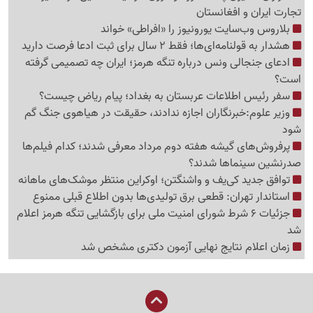
تجارت ایران و افغانستان
بلاروس وب‌سایت یورونیوز را «افراطی» خواند
هشدار به قولنامه‌ای‌ها؛ فقط 2 سال برای ثبت ادعا فرصت دارید
ادعای جنجالی ونس درباره تنگه هرمز؛ ایران چه تصمیمی گرفته
است؟
سفر رئیس اطلاعات عربستان به بغداد؛ پیام ریاض چیست؟
وزیر علوم:خبرنگاران اجازه ندادند، حقیقت در هیاهوی جنگ گم
شود
پرفروش‌های گیشه هفته دوم مرداد معرفی شدند؛ کدام فیلم‌ها
صدرنشین سینماها شدند؟
توافق جدید کی‌یف و واشنگتن؛ اوکراین منتظر موشک‌های ماهانه
استاندار تهران: قطعی برق تولیدی‌ها بدون اطلاع قبلی ممنوع
جزئیات 6 شرط شورای امنیت ملی برای بازگشایی تنگه هرمز اعلام
شد
زمان اعلام نتایج نهایی آزمون دکتری مشخص شد