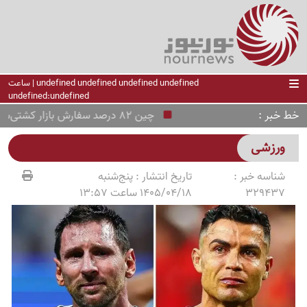
undefined undefined undefined undefined | ساعت
undefined:undefined
خط خبر
چین 82 درصد سفارش بازار کشتی‌سازی جهان را گرفت
ورزشی
شناسه خبر :
تاریخ انتشار :
پنج‌شنبه
329437
1405/04/18 ساعت 13:57