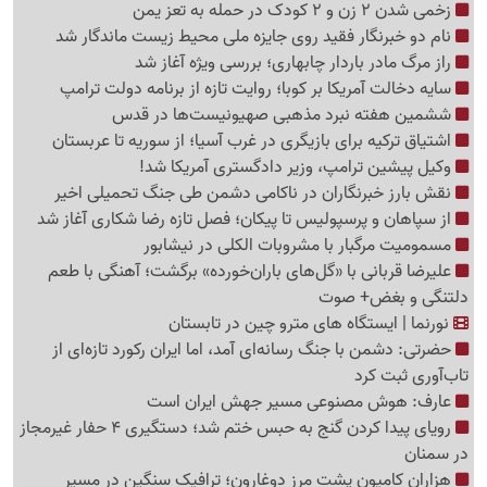
زخمی شدن 2 زن و 2 کودک در حمله به تعز یمن
نام دو خبرنگار فقید روی جایزه ملی محیط زیست ماندگار شد
راز مرگ مادر باردار چابهاری؛ بررسی ویژه آغاز شد
سایه دخالت آمریکا بر کوبا؛ روایت تازه از برنامه دولت ترامپ
ششمین هفته نبرد مذهبی صهیونیست‌ها در قدس
اشتیاق ترکیه برای بازیگری در غرب آسیا؛ از سوریه تا عربستان
وکیل پیشین ترامپ، وزیر دادگستری آمریکا شد!
نقش بارز خبرنگاران در ناکامی دشمن طی جنگ تحمیلی اخیر
از سپاهان و پرسپولیس تا پیکان؛ فصل تازه رضا شکاری آغاز شد
مسمومیت مرگبار با مشروبات الکلی در نیشابور
علیرضا قربانی با «گل‌های باران‌خورده» برگشت؛ آهنگی با طعم
دلتنگی و بغض+ صوت
نورنما | ایستگاه های مترو چین در تابستان
حضرتی: دشمن با جنگ رسانه‌ای آمد، اما ایران رکورد تازه‌ای از
تاب‌آوری ثبت کرد
عارف: هوش مصنوعی مسیر جهش ایران است
رویای پیدا کردن گنج به حبس ختم شد؛ دستگیری 4 حفار غیرمجاز
در سمنان
هزاران کامیون پشت مرز دوغارون؛ ترافیک سنگین در مسیر