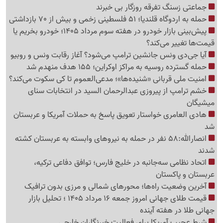
جماعتی زسنگ تفرقه روزگار بی خبرند
حمله به اردوگاه قلندیا؛ 51 فلسطینی زخمی و بیش از 70 بازداشتی
پیش‌بینی بازار خودرو در هفته سوم مرداد 1405؛ خودرو بخریم یا
قیمت‌ها تغییر می‌کند؟
آیا جی‌دی ونس جانشین ترامپ می‌شود؟ آغاز رقابت ونس و روبیو
حمله گسترده روسیه به مراکز اوکراین؛ 155 هدف منهدم شد
امنیت ملی قربانی «شنیده‌ها»؛ مدعی‌العموم تا کی سکوت می‌کند؟
خشم ترامپ از پیروزی عبدالرحمان السید در انتخابات سنای
میشیگان
هادی العامری خواستار تعویق پاسخ به حملات آمریکا و عربستان
شد
انصارالله:58 نفر در حمله به نیروهای وابسته به عربستان کشته
شدند
اتحاد نظامی سه‌جانبه در خلیج فارس؛ توافق دفاعی ترکیه،
عربستان و پاکستان
آخرین وضعیت راه‌ها؛ محورهای شمالی و مرزی بدون ترافیک
قیمت طلای جهانی امروز جمعه 16 مرداد 1405 ؛ تحلیل بازار
جهانی طلا در هفته آینده
شرط عجیب آمریکا برای فعالیت خبرنگاران خارجی