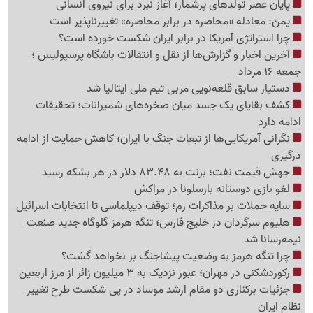
پایان عصر تولدهای پرشمار؛ آغاز نبرد برای نیروی انسانی
یمن: معادله «محاصره در برابر محاصره» تغییرناپذیر است
چرا استراتژی آمریکا در برابر ایران شکست خورده است؟
آخرین اخبار و گزارش‌ها از نقل و انتقالات باشگاه پرسپولیس ؛
جمعه 16 مرداد
دستیار سابق قلعه‌نویی مربی تیم ملی ایتالیا شد
کشف بقایای یک جسد میان صخره‌های شمیرانات؛ تحقیقات
ادامه دارد
نگرانی آمریکایی‌ها از تبعات جنگ با ایران؛ کاهش حمایت از ادامه
درگیری
جهش قیمت نفت؛ برنت به 83.48 دلار در هر بشکه رسید
لغو بازی دوستانه بارسلونا در مراکش
سایه حملات بر مذاکرات رم؛ توقف دیپلماسی تا انتخابات اسرائیل
هلیوم سرگردان در خلیج فارس؛ تنگه هرمز گلوگاه جدید صنعت
نیمه‌رسانا شد
چرا تنگه هرمز به وضعیت پیشاجنگ بر نخواهد گشت؟
رکوردشکنی در مهران؛ عبور نزدیک به 3 میلیون زائر از مرز اربعین
جزئیات برکناری دو مقام ارشد موساد در پی شکست طرح تغییر
نظام ایران