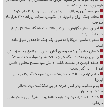
بازسازی صحنه چه گفت؟
ضربه سنگین به رئال مادرید؛ رودری بارسلونا را انتخاب کرد!
تبعات جنگ ایران و آمریکا در انگلیس؛ سرقت روزانه 270 هزار دلار
سوخت
آخرین اخبار و گزارش‌ها از نقل‌وانتقالات باشگاه استقلال تهران ؛
جمعه 16 مرداد
سندرز: ترامپ آمریکا را به سوی یک جنگ فاجعه‌بار سوق داده
است
کاهش چشمگیر 88 درصدی آتش‌سوزی در مناطق محیط‌زیستی
چرا جریان نفت در تنگه هرمز با افت شدید مواجه شده است؟
حادثه خونین در مدرسه تایلند؛ دانش‌آموز مسلح معلم و دانش
آموزان را به رگبار بست
خشم ترامپ از افشای حقیقت؛ کمبود مهمات آمریکا در برابر
ایران!
پیام تسلیت وزیر امور خارجه در پی درگذشت روزنامه‌نگار
پیشکسوت ایران
هشدار اتحادیه خودرو درباره حواله‌فروشی غیرقانونی خودروهای
وارداتی