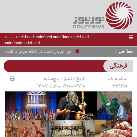
undefined undefined undefined undefined | ساعت
undefined:undefined
خط خبر
چرا جریان نفت در تنگه هرمز با افت شدید
فرهنگی
شناسه خبر :
تاریخ انتشار :
پنج‌شنبه
329410
1405/04/18 ساعت 12:07