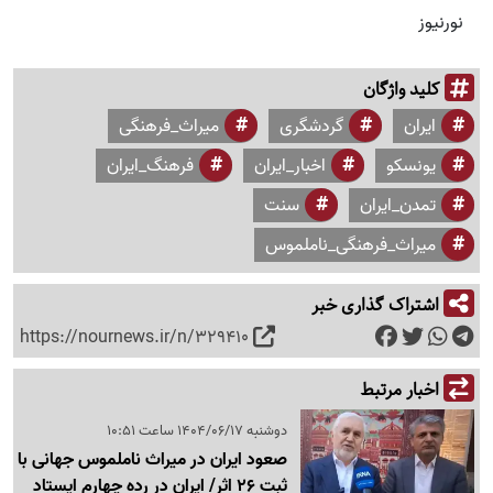
نورنیوز
کلید واژگان
ایران
گردشگری
میراث_فرهنگی
یونسکو
اخبار_ایران
فرهنگ_ایران
تمدن_ایران
سنت
میراث_فرهنگی_ناملموس
اشتراک گذاری خبر
https://nournews.ir/n/329410
اخبار مرتبط
دوشنبه 1404/06/17 ساعت 10:51
صعود ایران در میراث ناملموس جهانی با
ثبت 26 اثر/ ایران در رده چهارم ایستاد