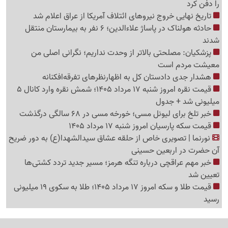
را دفن کرد
تاریخ نهایی خروج نیروهای ائتلاف آمریکا از عراق اعلام شد
حادثه هولناک در پاساژ علاءالدین؛ 6 نفر به بیمارستان منتقل
شدند
پزشکیان: مصلحتی بالاتر از وحدت نداریم؛ نگرانی اصلی من
معیشت مردم است
هشدار جدی دادستان کل به اظهارنظرهای تفرقه‌افکنانه
قیمت نقره امروز شنبه 17 مرداد 1405؛ شمش نقره وارد کانال 5
میلیونی شد + جدول
خبر تلخ برای لیونل مسی؛ خورخه مسی در 68 سالگی درگذشت
قیمت سکه پارسیان امروز شنبه 17 مرداد 1405
نورنما | تصویری خاص از حلقه عشاق سیدالشهدا(ع) به دور ضریح
آن حضرت در اربعین حسینی
خبر مهم عراقچی درباره تنگه هرمز؛ مسیر جدید تردد کشتی‌ها
تعیین شد
قیمت طلا و سکه امروز 17 مرداد 1405؛ طلا به سکوی 19 میلیونی
رسید