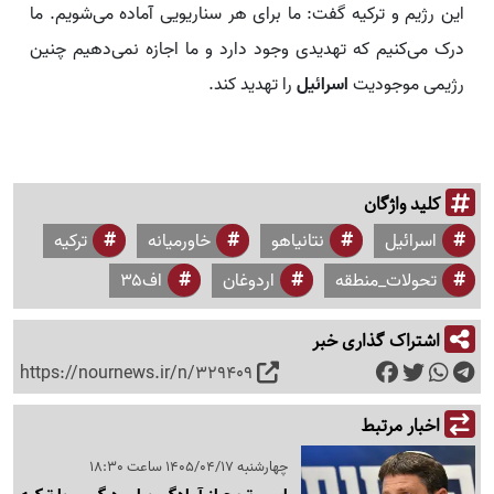
این رژیم و ترکیه گفت: ما برای هر سناریویی آماده می‌شویم. ما
درک می‌کنیم که تهدیدی وجود دارد و ما اجازه نمی‌دهیم چنین
رژیمی موجودیت
اسرائیل
را تهدید کند.
کلید واژگان
اسرائیل
نتانیاهو
خاورمیانه
ترکیه
تحولات_منطقه
اردوغان
اف۳۵
اشتراک گذاری خبر
https://nournews.ir/n/329409
اخبار مرتبط
چهارشنبه 1405/04/17 ساعت 18:30