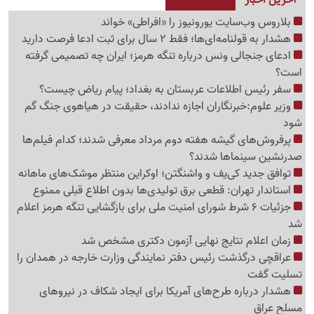
بلاروس وب‌سایت یورونیوز را «افراطی» خواند
هشدار به قولنامه‌ای‌ها؛ فقط 2 سال برای ثبت ادعا فرصت دارید
ادعای جنجالی ونس درباره تنگه هرمز؛ ایران چه تصمیمی گرفته
است؟
سفر رئیس اطلاعات عربستان به بغداد؛ پیام ریاض چیست؟
وزیر علوم:خبرنگاران اجازه ندادند، حقیقت در هیاهوی جنگ گم
شود
پرفروش‌های گیشه هفته دوم مرداد معرفی شدند؛ کدام فیلم‌ها
صدرنشین سینماها شدند؟
توافق جدید کی‌یف و واشنگتن؛ اوکراین منتظر موشک‌های ماهانه
استاندار تهران: قطعی برق تولیدی‌ها بدون اطلاع قبلی ممنوع
جزئیات 6 شرط شورای امنیت ملی برای بازگشایی تنگه هرمز اعلام
شد
زمان اعلام نتایج نهایی آزمون دکتری مشخص شد
عراقچی درگذشت رئیس دفتر نمایندگی وزارت خارجه در همدان را
تسلیت گفت
هشدار درباره طرح‌های آمریکا برای ایجاد شکاف در نیروهای
مسلح عراق