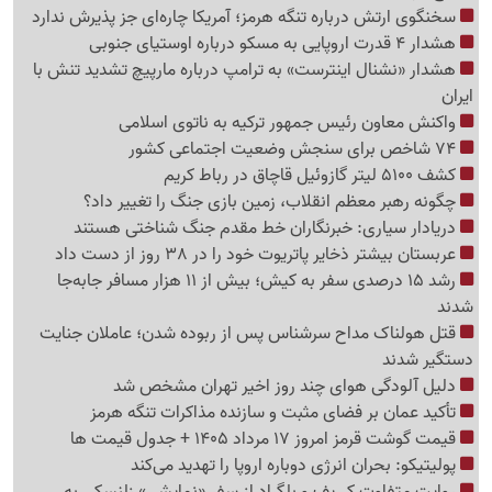
سخنگوی ارتش درباره تنگه هرمز؛ آمریکا چاره‌ای جز پذیرش ندارد
هشدار 4 قدرت اروپایی به مسکو درباره اوستیای جنوبی
هشدار «نشنال اینترست» به ترامپ درباره مارپیچ تشدید تنش با
ایران
واکنش معاون رئیس جمهور ترکیه به ناتوی اسلامی
74 شاخص برای سنجش وضعیت اجتماعی کشور
کشف 5100 لیتر گازوئیل قاچاق در رباط کریم
چگونه رهبر معظم انقلاب، زمین بازی جنگ را تغییر داد؟
دریادار سیاری: خبرنگاران خط مقدم جنگ شناختی هستند
عربستان بیشتر ذخایر پاتریوت خود را در 38 روز از دست داد
رشد 15 درصدی سفر به کیش؛ بیش از 11 هزار مسافر جابه‌جا
شدند
قتل هولناک مداح سرشناس پس از ربوده شدن؛ عاملان جنایت
دستگیر شدند
دلیل آلودگی هوای چند روز اخیر تهران مشخص شد
تأکید عمان بر فضای مثبت و سازنده مذاکرات تنگه هرمز
قیمت گوشت قرمز امروز 17 مرداد 1405 + جدول قیمت ها
پولیتیکو: بحران انرژی دوباره اروپا را تهدید می‌کند
روایت متفاوت کی‌یف و بلگراد از سفر «نمایشی» زلنسکی به