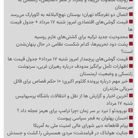
صربستان
اتصال دو تفرجگاه تهران؛ بوستان نهج‌البلاغه به اکوپارک می‌رسد
قیمت گوشی‌های اقتصادی امروز شنبه 17 مرداد + جدول قیمت
ها
محدودیت جدید ترکیه برای کشتی‌های عازم روسیه
پشت دود تحریم‌ها، کدام شکست نظامی در حال پنهان‌شدن
است؟
قیمت گوشی‌های پرچمدار امروز شنبه 17 مرداد+ جدول قیمت ها
اظهارات تأمل برانگیز مدودف درباره رهبران غربی، سرنوشت
زلنسکی و وضعیت ارمنستان
خبر مهم درباره پرونده کلثوم اکبری؛ 10 حکم قصاص برای قاتل
سریالی مازندران
آخرین اخبار و گزارش ها از نقل و انتقالات باشگاه پرسپولیس
شنبه 17 مرداد
نورویدئو | نبرد بر سر زمان ؛چرا ترامپ برای هرمز عجله داد ؟
احسان پهلوان به فجر سپاسی پیوست
پیام قاطعانه دبیر شورای عالی امنیت ملی به آمریکا
جنایت هولناک در قیامدشت؛ مردی همسرش را کشت و جسدش