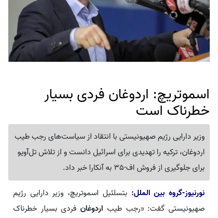
اسموتریچ: اردوغان فردی بسیار
خطرناک است
وزیر دارایی رژیم صهیونیستی با انتقاد از سیاست‌های رجب طیب
اردوغان، ترکیه را تهدیدی برای اسرائیل دانست و از تلاش تل‌آویو
برای جلوگیری از فروش اف-35 به آنکارا خبر داد.
نورنیوز-گروه بین الملل:
بتسلئیل اسموتریچ، وزیر دارایی رژیم
صهیونیستی گفت: «رجب طیب
اردوغان
فردی بسیار خطرناک