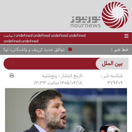
undefined undefined undefined undefined | ساعت
undefined:undefined
خط خبر
توافق جدید کی‌یف و واشنگتن؛ اوکراین 
بین الملل
شناسه خبر :
تاریخ انتشار :
پنج‌شنبه
329409
1405/04/18 ساعت 13:33