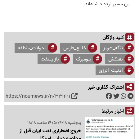
این مسیر تردد داشته‌اند.
کلید واژگان
تنگه_هرمز
خلیج_فارس
تحولات_منطقه
نفتکش
بلومبرگ
بازار_نفت
امنیت_انرژی
اشتراک گذاری خبر
https://nournews.ir/n/329401
اخبار مرتبط
پنج‌شنبه 1405/04/18 ساعت 18:18
خروج اضطراری نفت ایران قبل از
محاصره دریایی آمریکا