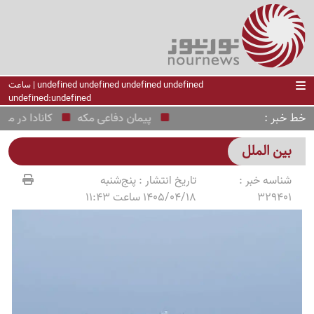
undefined undefined undefined undefined | ساعت
undefined:undefined
خط خبر
پیمان دفاعی مکه
کانادا در محاصر
بین الملل
شناسه خبر :
تاریخ انتشار :
پنج‌شنبه
329401
1405/04/18 ساعت 11:43