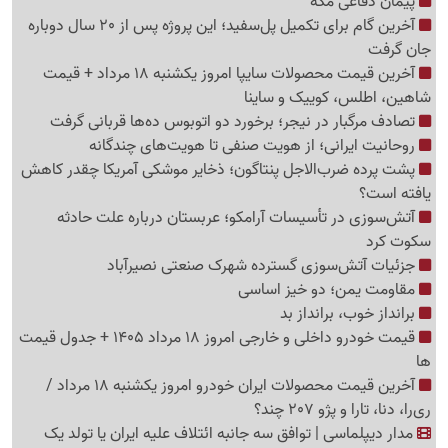
پیمان دفاعی مکه
آخرین گام برای تکمیل پل‌سفید؛ این پروژه پس از 20 سال دوباره
جان گرفت
آخرین قیمت محصولات سایپا امروز یکشنبه 18 مرداد + قیمت
شاهین، اطلس، کوییک و ساینا
تصادف مرگبار در نیجر؛ برخورد دو اتوبوس ده‌ها قربانی گرفت
روحانیت ایرانی؛ از هویت صنفی تا هویت‌های چندگانه
پشت پرده ضرب‌الاجل پنتاگون؛ ذخایر موشکی آمریکا چقدر کاهش
یافته است؟
آتش‌سوزی در تأسیسات آرامکو؛ عربستان درباره علت حادثه
سکوت کرد
جزئیات آتش‌سوزی گسترده شهرک صنعتی نصیرآباد
مقاومت یمن؛ دو خیز اساسی
برانداز خوب، برانداز بد
قیمت خودرو داخلی و خارجی امروز 18 مرداد 1405 + جدول قیمت
ها
آخرین قیمت محصولات ایران خودرو امروز یکشنبه 18 مرداد /
ری‌را، دنا، تارا و پژو 207 چند؟
مدار دیپلماسی | توافق سه جانبه ائتلاف علیه ایران یا تولد یک