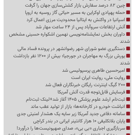
چین 82 درصد سفارش بازار کشتی‌سازی جهان را گرفت
حمله پهپادی اوکراین به مسیر حیاتی گاز روسیه به اروپا
اسپانیا در واکنش به ایتالیا محدودیت مرزی اعمال کرد
آتش ارتفاعات سروآباد پس از 24 ساعت مهار شد
داوران بخش نمایشنامه‌نویسی نهمین اشکواره حسینی مشخص
شدند
دستگیری عضو شورای شهر رضوانشهر در پرونده فساد مالی
یورش بزرگ به مهاجران در جورجیا؛ بیش از 1200 نفر بازداشت
شدند
امیرحسین طاهری پرسپولیسی شد
روایت ملی، روایت ایران است
200 گیگ اینترنت رایگان خبرنگاران فعال شد
فرسایش قابل‌توجه قدرت آتش آمریکا
ثبت‌نام ارشد علوم پزشکی 1405 آغاز شد+لینک ثبت‌نام
انباشت خودرو در کارخانه‌ها؛ بازار از تولید عقب ماند
سامانه دفاعی جدید آمریکا زیر سایه یک هشدار امنیتی جدی
پایان بلاتکلیفی 10 هزار کانتینر ایرانی در بندر کراچی
سربازگیری اجباری «بی بی»، صدای صهیونیست‌ها را درآورد!