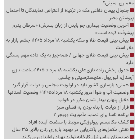
معماری امنیتی؟
جنجال پیمان دفاعی مکه در ترکیه؛ از اعتراض نمایندگان تا احتمال
پیوستن مصر
آخرین وضعیت بیماری جو بایدن از زبان پسرش؛ «سرطان پدرم
پیشرفت کرده است»
پیش بینی قیمت طلا و سکه یکشنبه 18 مرداد 1405؛ چشم بازار به
دلار است
پیش بینی قیمت طلای جهانی / همه‌چیز به یک داده مهم بستگی
دارد
جدول پخش زنده بازی‌های یکشنبه 18 مرداد 1405؛ساعت بازی
آرسنال، لیورپول، منچسترسیتی و چلسی
همتی: بازسازی کشور باید در اولویت مجلس و دولت قرار گیرد
وضعیت آب و هوا امروز یکشنبه 18 مرداد1405+ وضعیت استانها
دلایل پنهان بیدار شدن مکرر در خواب
فرار از دیابت با پناه بردن به فضای سبز
برنامه ناسا برای تمدید مأموریت وویجر 2
کشف مکانیسم بیولوژیکی مرتبط با سلامت آینده افراد
نقش مکمل‌های باکتریایی در بهبود باروری زنان بالای 35 سال
صربستان و اسرائیل کارخانه تولید پهپاد راه‌اندازی می‌کنند