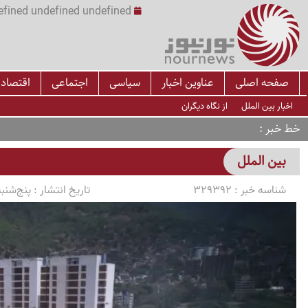
undefined undefined undefined undefined | س
صفحه اصلی
عناوین اخبار
سیاسی
اجتماعی
اقتصاد
اخبار بین الملل
از نگاه دیگران
خط خبر
بین الملل
شناسه خبر :
329392
تاریخ انتشار :
پنج‌شنبه 1405/04/18 ساعت 