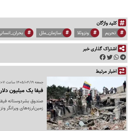
کلید واژگان
تحریم
ونزوئلا
سازمان_ملل
بحران_انسانی
اشتراک گذاری خبر
اخبار مرتبط
جمعه 1405/04/19 ساعت 22:07
فیفا یک میلیون دلار 
صندوق بشردوستانه فیفا د
زمین‌لرزه‌های ویرانگر ون