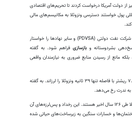
اددان و دانشگاهی نیز از دولت آمریکا درخواست کردند تا تحریم‌های اقتصادی
مللی پول خواستند دسترسی ونزوئلا به مکانیسم‌های مالی
ند.
، شرکت نفت دولتی (PDVSA) و سایر نهادها را خواستار
اسخ‌دهی بشردوستانه و
بازسازی
فراهم شود. به گفته
 بلکه مانع از رسیدن منابع ضروری به نیازمندان واقعی
عصر ۲۴ ژوئن ( سوم تیر)، دو زمین‌لرزه با بزرگی ۷.۲ و ۷.۵ ریشتر با فاصله تنها ۳۹ ثانیه ونزوئلا را لرزاند. به گفته
به ندرت رخ می‌دهد.
ثبت‌شده در ونزوئلا طی ۱۲۶ سال اخیر هستند. این رخداد و پس‌لرزه‌های آن
تمان‌ها و خسارات سنگین به زیرساخت‌های حیاتی شده