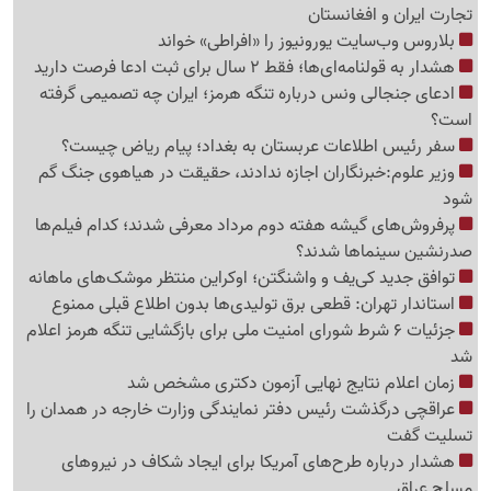
تجارت ایران و افغانستان
بلاروس وب‌سایت یورونیوز را «افراطی» خواند
هشدار به قولنامه‌ای‌ها؛ فقط 2 سال برای ثبت ادعا فرصت دارید
ادعای جنجالی ونس درباره تنگه هرمز؛ ایران چه تصمیمی گرفته
است؟
سفر رئیس اطلاعات عربستان به بغداد؛ پیام ریاض چیست؟
وزیر علوم:خبرنگاران اجازه ندادند، حقیقت در هیاهوی جنگ گم
شود
پرفروش‌های گیشه هفته دوم مرداد معرفی شدند؛ کدام فیلم‌ها
صدرنشین سینماها شدند؟
توافق جدید کی‌یف و واشنگتن؛ اوکراین منتظر موشک‌های ماهانه
استاندار تهران: قطعی برق تولیدی‌ها بدون اطلاع قبلی ممنوع
جزئیات 6 شرط شورای امنیت ملی برای بازگشایی تنگه هرمز اعلام
شد
زمان اعلام نتایج نهایی آزمون دکتری مشخص شد
عراقچی درگذشت رئیس دفتر نمایندگی وزارت خارجه در همدان را
تسلیت گفت
هشدار درباره طرح‌های آمریکا برای ایجاد شکاف در نیروهای
مسلح عراق