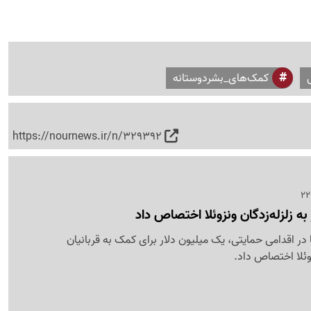
کمک‌های_بشردوستانه
https://nournews.ir/n/329392
به زلزله‌زدگان ونزوئلا اختصاص داد
ر اقدامی حمایتی، یک میلیون دلار برای کمک به قربانیان
زوئلا اختصاص داد.