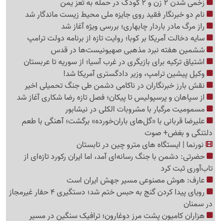
زخمی شدن 2 زن و 2 کودک در حمله به تعز یمن
نام دو خبرنگار فقید روی جایزه ملی محیط زیست ماندگار شد
راز مرگ مادر باردار چابهاری؛ بررسی ویژه آغاز شد
سایه دخالت آمریکا بر کوبا؛ روایت تازه از برنامه دولت ترامپ
ششمین هفته نبرد مذهبی صهیونیست‌ها در قدس
اشتیاق ترکیه برای بازیگری در غرب آسیا؛ از سوریه تا عربستان
وکیل پیشین ترامپ، وزیر دادگستری آمریکا شد!
نقش بارز خبرنگاران در ناکامی دشمن طی جنگ تحمیلی اخیر
از سپاهان و پرسپولیس تا پیکان؛ فصل تازه رضا شکاری آغاز شد
مسمومیت مرگبار با مشروبات الکلی در نیشابور
علیرضا قربانی با «گل‌های باران‌خورده» برگشت؛ آهنگی با طعم
دلتنگی و بغض+ صوت
نورنما | ایستگاه های مترو چین در تابستان
حضرتی: دشمن با جنگ رسانه‌ای آمد، اما ایران رکورد تازه‌ای از
تاب‌آوری ثبت کرد
عارف: هوش مصنوعی مسیر جهش ایران است
رویای پیدا کردن گنج به حبس ختم شد؛ دستگیری 4 حفار غیرمجاز
در سمنان
هزاران کامیون پشت مرز دوغارون؛ ترافیک سنگین در مسیر