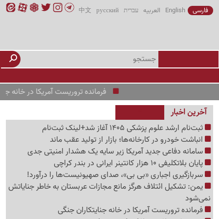
فارسی
English
العربیه
עברית
русский
中文
فرمانده تروریست آمریکا در خانه جنایتکاران 
آخرین اخبار
ثبت‌نام ارشد علوم پزشکی 1405 آغاز شد+لینک ثبت‌نام
انباشت خودرو در کارخانه‌ها؛ بازار از تولید عقب ماند
سامانه دفاعی جدید آمریکا زیر سایه یک هشدار امنیتی جدی
پایان بلاتکلیفی 10 هزار کانتینر ایرانی در بندر کراچی
سربازگیری اجباری «بی بی»، صدای صهیونیست‌ها را درآورد!
یمن: تشکیل ائتلاف هرگز مانع مجازات عربستان به خاطر جنایاتش
نمی‌شود
فرمانده تروریست آمریکا در خانه جنایتکاران جنگی