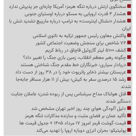
سخنگوی ارتش درباره تنگه هرمز؛ آمریکا چاره‌ای جز پذیرش ندارد
هشدار 4 قدرت اروپایی به مسکو درباره اوستیای جنوبی
هشدار «نشنال اینترست» به ترامپ درباره مارپیچ تشدید تنش با
ایران
واکنش معاون رئیس جمهور ترکیه به ناتوی اسلامی
74 شاخص برای سنجش وضعیت اجتماعی کشور
کشف 5100 لیتر گازوئیل قاچاق در رباط کریم
چگونه رهبر معظم انقلاب، زمین بازی جنگ را تغییر داد؟
دریادار سیاری: خبرنگاران خط مقدم جنگ شناختی هستند
عربستان بیشتر ذخایر پاتریوت خود را در 38 روز از دست داد
رشد 15 درصدی سفر به کیش؛ بیش از 11 هزار مسافر جابه‌جا
شدند
قتل هولناک مداح سرشناس پس از ربوده شدن؛ عاملان جنایت
دستگیر شدند
دلیل آلودگی هوای چند روز اخیر تهران مشخص شد
تأکید عمان بر فضای مثبت و سازنده مذاکرات تنگه هرمز
قیمت گوشت قرمز امروز 17 مرداد 1405 + جدول قیمت ها
پولیتیکو: بحران انرژی دوباره اروپا را تهدید می‌کند