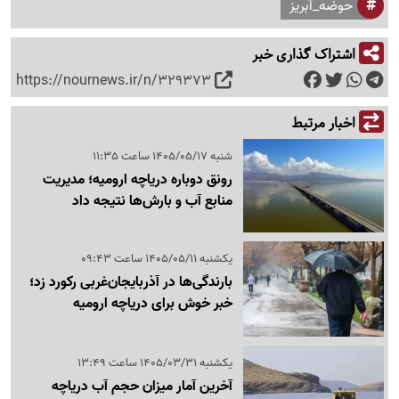
حوضه_آبریز
اشتراک گذاری خبر
https://nournews.ir/n/329373
اخبار مرتبط
شنبه 1405/05/17 ساعت 11:35
رونق دوباره دریاچه ارومیه؛ مدیریت
منابع آب و بارش‌ها نتیجه داد
یکشنبه 1405/05/11 ساعت 09:43
بارندگی‌ها در آذربایجان‌غربی رکورد زد؛
خبر خوش برای دریاچه ارومیه
یکشنبه 1405/03/31 ساعت 13:49
آخرین آمار میزان حجم آب دریاچه