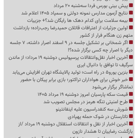
پیش بینی بورس فردا سه‌شنبه 20 مرداد
نتایج آزمون مدارس نمونه دولتی و سمپاد 1405 اعلام شد
بیمه سلامت برای کدام دهک ها رایگان شد؟+ جزییات
اولین جزئیات از اعترافات قاتلان حمیدرضا رجب‌زاده؛ بازداشت
متهم زن هنگام فرار از کشور
اگر شمخانی بر تشکیل جلسه در 9 اسفند اصرار داشته، 7 جلسه
دیگر با اصرار چه کسی برگزار شده؟!
آخرین اخبار نقل‌وانتقالات پرسپولیس دوشنبه 19 مرداد؛ از ماندن
سرگیف تا توافق با دانیال ایری
بنزین یورو5 در راه است؛ تولید پالایشگاه تهران افزایش می‌یابد
خبر خوش برای هواداران تراکتور؛ بازی برابر پیکان با حضور
تماشاگر برگزار می‌شود
قیمت سکه پارسیان امروز دوشنبه 19 مرداد 1405
طرح امنیتی تنگه هرمز در مجلس تصویب شد
شورش سه کنفدراسیون علیه اینفانتینو
تاتارستان در شوک حمله پهپادی
آخرین اخبار از نقل‌ و انتقالات استقلال دوشنبه 19 مرداد /از
بازگشت رضاییان تا هشدار نازون