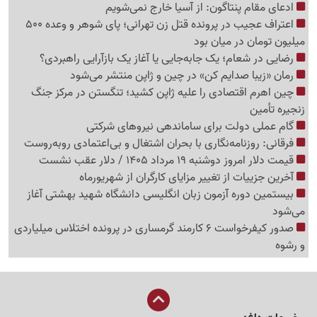
ادعای مقام پنتاگون: از آسیا خارج نمی‌شویم
اعتراف عجیب در پرونده قتل زن تهرانی؛ پای شوهر و وعده 500
میلیون تومان در میان بود
رضایی در شعام؛ یک جابه‌جایی یا آغاز یک بازآرایی راهبردی؟
رمان «زیبا صدایم کن» در چین و ژاپن منتشر می‌شود
چین اهرم اقتصادی را علیه ژاپن کشید؛ تنگستن در مرکز جنگ
زنجیره تأمین
گام عملی دولت برای ساماندهی نیروهای شرکتی
فرقانی: روزنامه‌نگاری با بحران اشتغال و بی‌اعتمادی روبه‌روست
قیمت دلار امروز دوشنبه 19 مرداد 1405 / دلار عقب نشست
آخرین جزییات از تغییر مزایای کارگران از شهریورماه
بیستمین دوره آزمون زبان انگلیسی دانشگاه شهید بهشتی آغاز
می‌شود
صدور کیفرخواست 6 کارمند گرمساری در پرونده اختلاس میلیاردی
و رشوه