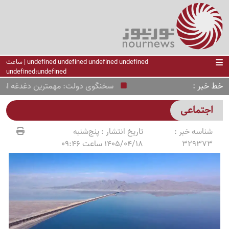
undefined undefined undefined undefined | ساعت
undefined:undefined
خط خبر
سخنگوی دولت: مهمترین دغدغه امروز دو
اجتماعی
شناسه خبر :
تاریخ انتشار :
پنج‌شنبه
329373
1405/04/18 ساعت 09:46