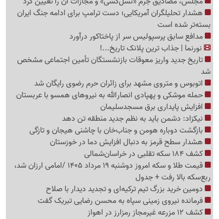
مجلس، مصادیق جرم «نسل‌کشی» و مجازات آن را تعیین کرد
هشدار تحلیلگران آمریکایی؛ دست ترامپ برای ادامه جنگ ایران
بسته‌تر شده است
مدافع سابق پرسپولیس سر از پاختاکور درآورد
نورنما | جذاب ترین پلانک تاریخ...!
تاریخ جدید واریز معوقات بازنشستگان تأمین اجتماعی مشخص
شد
اتوبوس و متروی مشهد برای زائران حرم رضوی رایگان شد
حمله موشکی و پهپادی انصارالله به نیروهای همسو با عربستان
افزایش پایداری برق مسجدسلیمان
نیکزاد: دشمن باید به نظم جدید منطقه تن دهد
بازگشت دوباره هومن و جناب‌خان با چاشنی هیجان و تازگی
هشدار سطح قرمز به دنبال افزایش دما در خوزستان
کشف 184 سکه تقلبی در خراسان‌شمالی
قیمت طلا و سکه امروز دوشنبه 19 مرداد 1405 /امامی ارزان شد،
ربع‌سکه بالا رفت + جدول
دومین خرید بزرگ تیم ترکیه‌ای و تجدید دیدار با صلاح
فرمانده نیروی زمینی سپاه به محسن رضایی تبریک گفت
کشف 12 مزرعه غیرمجاز رمزارز در اهواز