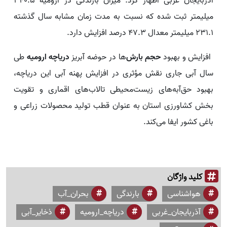
آذربایجان غربی اظهار کرد: میزان بارندگی در ارومیه ۳۴۰.۵
میلیمتر ثبت شده که نسبت به مدت زمان مشابه سال گذشته
۲۳۱.۱ میلیمتر معدال ۴۷.۳ درصد افزایش دارد.
افزایش و بهبود
حجم بارش‌
ها در حوضه آبریز
دریاچه ارومیه
طی
سال آبی جاری نقش مؤثری در افزایش پهنه آبی این دریاچه،
بهبود حق‌آبه‌های زیست‌محیطی تالاب‌های اقماری و تقویت
بخش کشاورزی استان به عنوان قطب تولید محصولات زراعی و
باغی کشور ایفا می‌کند.
کلید واژگان
هواشناسی
بارندگی
بحران_آب
آذربایجان_غربی
دریاچه_ارومیه
ذخایر_آبی