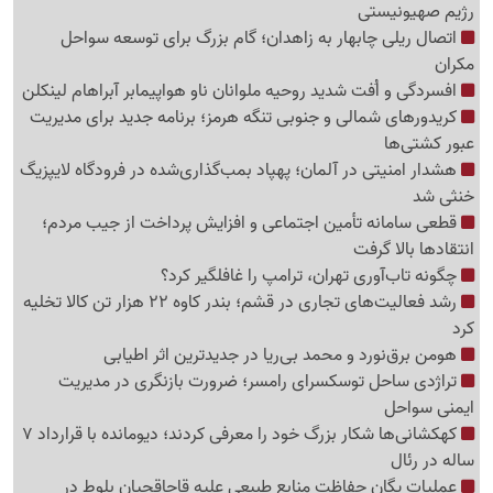
رژیم صهیونیستی
اتصال ریلی چابهار به زاهدان؛ گام بزرگ برای توسعه سواحل
مکران
افسردگی و اُفت شدید روحیه ملوانان ناو هواپیمابر آبراهام لینکلن
کریدورهای شمالی و جنوبی تنگه هرمز؛ برنامه جدید برای مدیریت
عبور کشتی‌ها
هشدار امنیتی در آلمان؛ پهپاد بمب‌گذاری‌شده در فرودگاه لایپزیگ
خنثی شد
قطعی سامانه تأمین اجتماعی و افزایش پرداخت از جیب مردم؛
انتقادها بالا گرفت
چگونه تاب‌آوری تهران، ترامپ را غافلگیر کرد؟
رشد فعالیت‌های تجاری در قشم؛ بندر کاوه 22 هزار تن کالا تخلیه
کرد
هومن برق‌نورد و محمد بی‌ریا در جدیدترین اثر اطیابی
تراژدی ساحل توسکسرای رامسر؛ ضرورت بازنگری در مدیریت
ایمنی سواحل
کهکشانی‌ها شکار بزرگ خود را معرفی کردند؛ دیومانده با قرارداد 7
ساله در رئال
عملیات یگان حفاظت منابع طبیعی علیه قاچاقچیان بلوط در