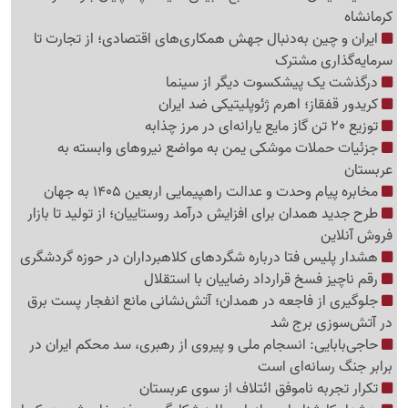
کرمانشاه
ایران و چین به‌دنبال جهش همکاری‌های اقتصادی؛ از تجارت تا
سرمایه‌گذاری مشترک
درگذشت یک پیشکسوت دیگر از سینما
کریدور قفقاز؛ اهرم ژئوپلیتیکی ضد ایران
توزیع 20 تن گاز مایع یارانه‌ای در مرز چذابه
جزئیات حملات موشکی یمن به مواضع نیروهای وابسته به
عربستان
مخابره پیام وحدت و عدالت راهپیمایی اربعین 1405 به جهان
طرح جدید همدان برای افزایش درآمد روستاییان؛ از تولید تا بازار
فروش آنلاین
هشدار پلیس فتا درباره شگردهای کلاهبرداران در حوزه گردشگری
رقم ناچیز فسخ قرارداد رضاییان با استقلال
جلوگیری از فاجعه در همدان؛ آتش‌نشانی مانع انفجار پست برق
در آتش‌سوزی برج شد
حاجی‌بابایی: انسجام ملی و پیروی از رهبری، سد محکم ایران در
برابر جنگ رسانه‌ای است
تکرار تجربه ناموفق ائتلاف از سوی عربستان