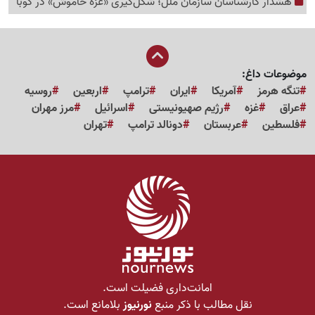
هشدار کارشناسان سازمان ملل؛ شکل‌گیری «غزه‌ خاموش» در کوبا
موضوعات داغ:
تنگه هرمز
آمریکا
ایران
ترامپ
اربعین
روسیه
عراق
غزه
رژیم صهیونیستی
اسرائیل
مرز مهران
فلسطین
عربستان
دونالد ترامپ
تهران
امانت‌داری فضیلت است.
نقل مطالب با ذکر منبع
نورنیوز
بلامانع است.