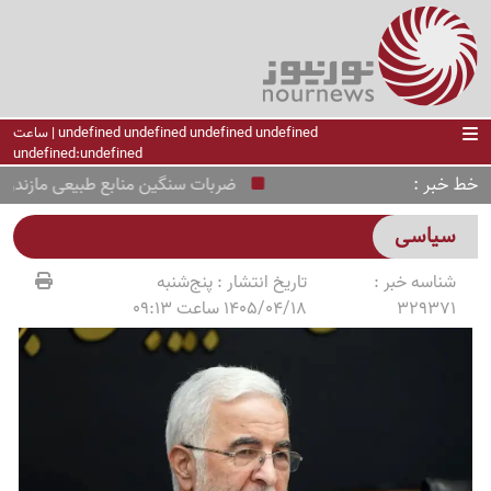
undefined undefined undefined undefined | ساعت
undefined:undefined
خط خبر
ضربات سنگین منابع طبیعی مازندران به
سیاسی
شناسه خبر :
تاریخ انتشار :
پنج‌شنبه
329371
1405/04/18 ساعت 09:13