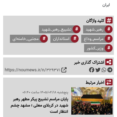
ایران
کلید واژگان
رهبر_شهید
تشییع_رهبر_شهید
مراسم_وداع
استانداران
مجتبی_خامنه‌ای
وزیر_کشور
اشتراک گذاری خبر
https://nournews.ir/n/329371
اخبار مرتبط
پنج‌شنبه 1405/04/18 ساعت 06:40
پایان مراسم تشییع پیکر مطهر رهبر
شهید در کربلای معلی ؛ مشهد چشم
انتظار است