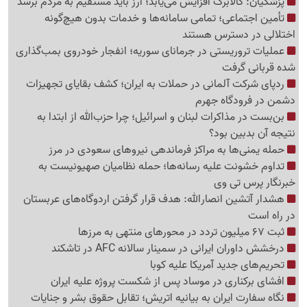
پزشکیان: کالابرگ افزایش می‌یابد؛ ارز باید مستقیم به مردم برسد
تأمین اجتماعی؛ تمامی سامانه‌ها و خدمات بدون هیچ‌گونه
اختلالی در دسترس هستند
عملیات تروریستی در جرمانای سوریه؛ انفجار خودروی بمب‌گذاری
شده قربانی گرفت
ردپای شرکت آلمانی در حملات به ایران؛ کشف بقایای تجهیزات
دشمن در فرودگاه جهرم
بن‌بست در مذاکرات لبنان و اسرائیل؛ چرا حزب‌الله از ابتدا به
نتیجه آن بدبین بود؟
حمله یمنی‌ها به مراکز فرماندهی نیروهای سعودی در مرز
تداوم خشونت علیه رسانه‌ها؛ حمله نظامیان صهیونیست به
خبرنگار پرس تی وی
هشدار آتشین انصارالله: هدف قرار گرفتن اردوگاه‌های عربستان
در راه است
ثبت 67 میلیون تردد در محورهای منتهی به مرزها
درخشش داوران ایرانی در سمینار سالانه AFC در تاشکند
تحریم‌های جدید آمریکا علیه کوبا
افشای برکناری در موساد پس از شکست پروژه علیه ایران
نگاه سفارت ایران به بیانیه اتریش؛ تقابل حقوق بشر و جنایات