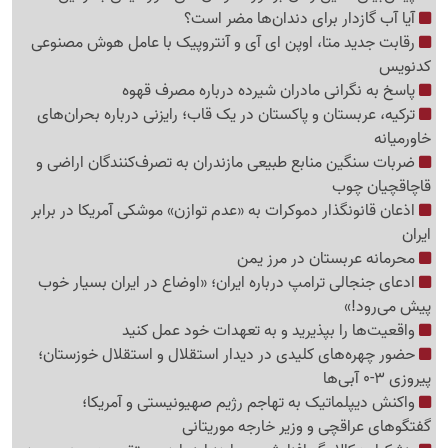
آیا آب گازدار برای دندان‌ها مضر است؟
رقابت جدید متا، اوپن ای آی و آنتروپیک با عامل هوش مصنوعی
کدنویس
پاسخ به نگرانی مادران شیرده درباره مصرف قهوه
ترکیه، عربستان و پاکستان در یک قاب؛ رایزنی درباره بحران‌های
خاورمیانه
ضربات سنگین منابع طبیعی مازندران به تصرف‌کنندگان اراضی و
قاچاقچیان چوب
اذعان قانونگذار دموکرات به «عدم توازن» موشکی آمریکا در برابر
ایران
محرمانه عربستان در مرز یمن
ادعای جنجالی ترامپ درباره ایران؛ «اوضاع در ایران بسیار خوب
پیش می‌رود!»
واقعیت‌ها را بپذیرید و به تعهدات خود عمل کنید
حضور چهره‌های کلیدی در دیدار استقلال و استقلال خوزستان؛
پیروزی 3-0 آبی‌ها
واکنش دیپلماتیک به تهاجم رژیم صهیونیستی و آمریکا؛
گفتگوهای عراقچی و وزیر خارجه موریتانی