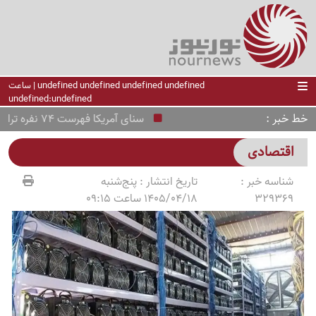
undefined undefined undefined undefined | ساعت
undefined:undefined
خط خبر
سنای آمریکا فهرست 74 نفره ترامپ را تأیید کرد؛ چه کسانی در این لیست قرار دارند؟
اقتصادی
شناسه خبر :
تاریخ انتشار :
پنج‌شنبه
329369
1405/04/18 ساعت 09:15