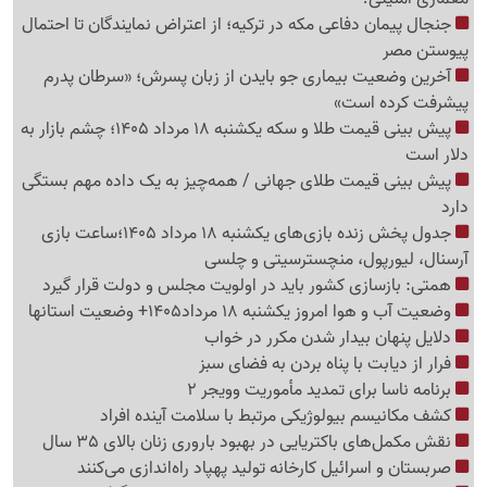
جنجال پیمان دفاعی مکه در ترکیه؛ از اعتراض نمایندگان تا احتمال
پیوستن مصر
آخرین وضعیت بیماری جو بایدن از زبان پسرش؛ «سرطان پدرم
پیشرفت کرده است»
پیش بینی قیمت طلا و سکه یکشنبه 18 مرداد 1405؛ چشم بازار به
دلار است
پیش بینی قیمت طلای جهانی / همه‌چیز به یک داده مهم بستگی
دارد
جدول پخش زنده بازی‌های یکشنبه 18 مرداد 1405؛ساعت بازی
آرسنال، لیورپول، منچسترسیتی و چلسی
همتی: بازسازی کشور باید در اولویت مجلس و دولت قرار گیرد
وضعیت آب و هوا امروز یکشنبه 18 مرداد1405+ وضعیت استانها
دلایل پنهان بیدار شدن مکرر در خواب
فرار از دیابت با پناه بردن به فضای سبز
برنامه ناسا برای تمدید مأموریت وویجر 2
کشف مکانیسم بیولوژیکی مرتبط با سلامت آینده افراد
نقش مکمل‌های باکتریایی در بهبود باروری زنان بالای 35 سال
صربستان و اسرائیل کارخانه تولید پهپاد راه‌اندازی می‌کنند