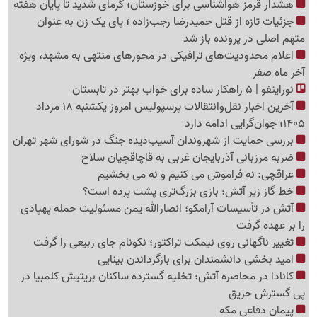
هشدار قرمز هواشناسی برای خوزستان؛ گرمای شدید تا پایان هفته
جزئیات تازه از قتل حمیدرضا رجب‌زاده ؛ پای یک زن به عنوان
متهم اصلی در پرونده باز شد
اعلام محدودیت‌های ترافیکی در محورهای منتهی به مشهد، ویژه
آخر ماه صفر
نوراینفو | 5 راهکار ساده برای خواب بهتر در تابستان
آخرین اخبار نقل‌وانتقالات پرسپولیس امروز یکشنبه 18 مرداد
1405؛ جوان‌گرایی ادامه دارد
بررسی حمایت از شهروندان آسیب‌دیده جنگ در شورای شهر تهران
ضربه مرزبانی آذربایجان غربی به قاچاقچیان سلاح
عراقچی: نه فراموش می کنیم و نه می بخشیم
خط گاز زیر آتش؛ بازی بزرگ‌تری پشت پرده است؟
آتش در تأسیسات آرامکو؛ انصارالله یمن مسئولیت حمله پهپادی
را بر عهده گرفت
تغییر ناگهانی روی نیمکت تراکتور؛ نکونام جای ربیعی را گرفت
امید بخشی دانشمندان برای بازگرداندن بینایی
کانادا در محاصره آتش؛ تخلیه گسترده ساکنان بریتیش کلمبیا در
پی گسترش حریق
پیمان دفاعی مکه