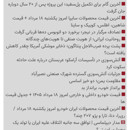
آخرین گام برای تکمیل پل‌سفید؛ این پروژه پس از 20 سال دوباره
جان گرفت
آخرین قیمت محصولات سایپا امروز یکشنبه 18 مرداد + قیمت
شاهین، اطلس، کوییک و ساینا
تصادف مرگبار در نیجر؛ برخورد دو اتوبوس ده‌ها قربانی گرفت
روحانیت ایرانی؛ از هویت صنفی تا هویت‌های چندگانه
پشت پرده ضرب‌الاجل پنتاگون؛ ذخایر موشکی آمریکا چقدر کاهش
یافته است؟
آتش‌سوزی در تأسیسات آرامکو؛ عربستان درباره علت حادثه
سکوت کرد
جزئیات آتش‌سوزی گسترده شهرک صنعتی نصیرآباد
مقاومت یمن؛ دو خیز اساسی
برانداز خوب، برانداز بد
قیمت خودرو داخلی و خارجی امروز 18 مرداد 1405 + جدول قیمت
ها
آخرین قیمت محصولات ایران خودرو امروز یکشنبه 18 مرداد /
ری‌را، دنا، تارا و پژو 207 چند؟
مدار دیپلماسی | توافق سه جانبه ائتلاف علیه ایران یا تولد یک
معماری امنیتی؟