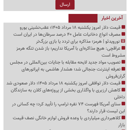
آخرین اخبار
قیمت دلار امروز یکشنبه 18 مرداد 1405؛ عقب‌نشینی یورو
مصرف انواع دخانیات عامل 40 درصد سرطان‌ها در ایران است
نورویدئو | هرمز؛ مذاکره برای تردد یا بازی بزرگ‌تر
عراقچی: هیچ مذاکره‌ای با آمریکا نداریم؛ باز شدن تنگه هرمز
مشروط است
تصویب مواد جدید لایحه مقابله با جنایات بین‌المللی در مجلس
تعرفه اینترنت جنجالی شد؛ هشدار هاشمی به اپراتورهای
گرا‌ن‌فروش
قیمت دلار توافقی امروز یکشنبه 18 مرداد 1405؛ دلار صعودی شد
کاهش ارزبری با واگذاری بخشی از پروژه‌های کلان به سازندگان
داخلی
سنای آمریکا فهرست 74 نفره ترامپ را تأیید کرد؛ چه کسانی در
این لیست قرار دارند؟
کلاهبرداری میلیاردی با وعده فروش لوازم خانگی نصف قیمت
بازار