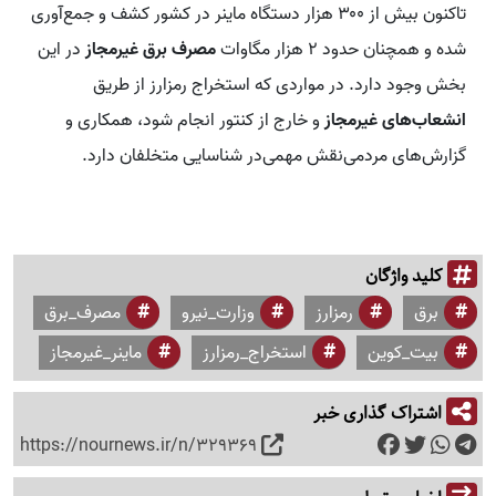
تاکنون بیش از ۳۰۰ هزار دستگاه ماینر در کشور کشف و جمع‌آوری
شده و همچنان حدود ۲ هزار مگاوات
مصرف برق غیرمجاز
در این
بخش وجود دارد. در مواردی که استخراج رمزارز از طریق
انشعاب‌های غیرمجاز
و خارج از کنتور انجام شود، همکاری و
گزارش‌های مردمی‌نقش مهمی‌در شناسایی متخلفان دارد.
کلید واژگان
برق
رمزارز
وزارت_نیرو
مصرف_برق
بیت_کوین
استخراج_رمزارز
ماینر_غیرمجاز
اشتراک گذاری خبر
https://nournews.ir/n/329369