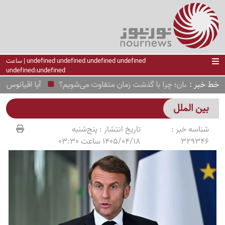
undefined undefined undefined undefined | ساعت
undefined:undefined
خط خبر
خصیت انسان؛ چرا با گذشت زمان متفاوت می‌شویم؟
آیا اقیانوس زیر
بین الملل
شناسه خبر :
تاریخ انتشار :
پنج‌شنبه
329346
1405/04/18 ساعت 03:30