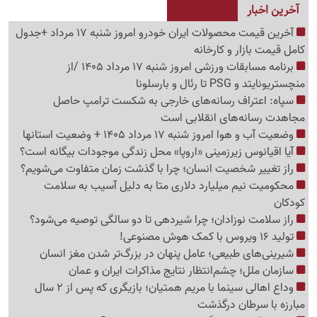
آخرین اخبار
آخرین قیمت محصولات ایران خودرو امروز شنبه 17 مرداد +جدول
کامل قیمت بازار و کارخانه
برنامه مسابقات ورزشی امروز شنبه 17 مرداد 1405 /از
منچستریونایتد و PSG تا رئال و بارسلونا
سپاه: اعتراف رسانه‌های خارجی به شکست ترامپ حاصل
مجاهدت رسانه‌های انقلابی است
وضعیت آب و هوا امروز شنبه 17 مرداد 1405 + وضعیت استانها
آیا اقیانوس زیرزمینی «اروپا» محل زندگی موجودات بیگانه است؟
راز تغییر شخصیت انسان؛ چرا با گذشت زمان متفاوت می‌شویم؟
محکومیت نیم میلیارد دلاری متا به دلیل آسیب به سلامت
کودکان
راز سلامت نوزادان؛ چرا شیردهی تا دو سالگی توصیه می‌شود؟
تولید 16 ویروس با کمک هوش مصنوعی!
شیرینی‌های طبیعی؛ عامل پنهان در بزرگ‌تر شدن مغز انسان
سازمان ملل؛ چشم‌انتظار نتایج مذاکرات ایران و عمان
وداع اهالی سینما با مریم همتیان؛ بازیگری که پس از 2 سال
مبارزه با سرطان درگذشت