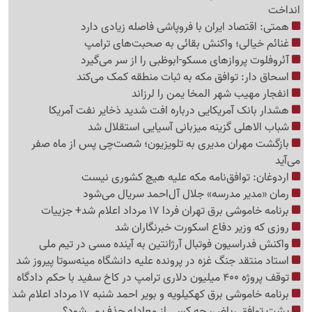
انداخت
همتی: اقتصاد ایران با فروپاشی فاصله زیادی دارد
غنائم خیالی؛ واکنش بقائی به صحبت‌های ترامپ
آئروفلوت پروازهای مسکو-ابوظبی را از سر می‌گیرد
اسحاق دار: توافق مکه به ثبات منطقه کمک می‌کند
انفجار مهیب شهر المخا یمن را لرزاند
هشدار بانک آمریکایی درباره افت شدید ذخایر نفت آمریکا
شباب الاهلی گزینه میزبانی آسیایی استقلال شد
بازگشت مهران مدیری به تلویزیون؛ شصت‌چی پس از ماه صفر
می‌آید
اردوغان: توافق‌نامه مکه علیه هیچ کشوری نیست
رمان «مدیر مدرسه» جلال آل‌احمد سریال می‌شود
برنامه خاموشی برق تهران فردا 17 مرداد اعلام شد+ جزییات
روزی که وزیر دفاع اسکورت خبرنگاران شد
واکنش فدراسیون فوتبال آرژانتین به آینده مسی در تیم ملی
استاد منتقد جنگ غزه در پرونده علیه دانشگاه مینه‌سوتا پیروز شد
توقف پروژه 400 میلیون دلاری ترامپ در کاخ سفید با حکم دادگاه
برنامه خاموشی برق کهکیلویه و بویر احمد شنبه 17 مرداد اعلام شد
پشت توافق ریاض، چه کسی از معادله حذف می‌شود؟