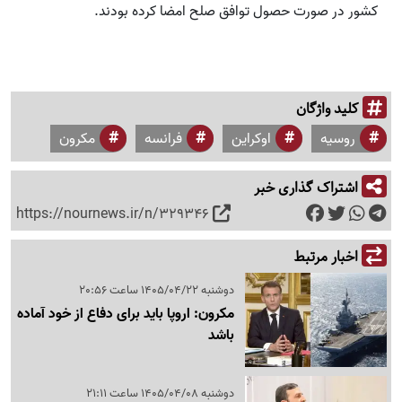
کشور در صورت حصول توافق صلح امضا کرده بودند.
کلید واژگان
روسیه
اوکراین
فرانسه
مکرون
اشتراک گذاری خبر
https://nournews.ir/n/329346
اخبار مرتبط
دوشنبه 1405/04/22 ساعت 20:56
مکرون: اروپا باید برای دفاع از خود آماده
باشد
دوشنبه 1405/04/08 ساعت 21:11