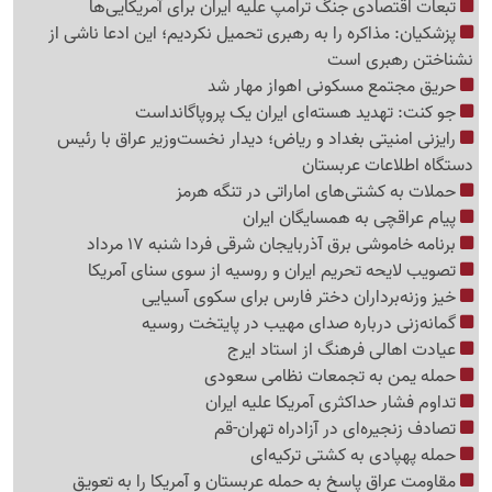
تبعات اقتصادی جنگ ترامپ علیه ایران برای آمریکایی‌ها
پزشکیان: مذاکره را به رهبری تحمیل نکردیم؛ این ادعا ناشی از
نشناختن رهبری است
حریق مجتمع مسکونی اهواز مهار شد
جو کنت: تهدید هسته‌ای ایران یک پروپاگانداست
رایزنی امنیتی بغداد و ریاض؛ دیدار نخست‌وزیر عراق با رئیس
دستگاه اطلاعات عربستان
حملات به کشتی‌های اماراتی در تنگه هرمز
پیام عراقچی به همسایگان ایران
برنامه خاموشی برق آذربایجان شرقی فردا شنبه 17 مرداد
تصویب لایحه تحریم ایران و روسیه از سوی سنای آمریکا
خیز وزنه‌برداران دختر فارس برای سکوی آسیایی
گمانه‌زنی درباره صدای مهیب در پایتخت روسیه
عیادت اهالی فرهنگ از استاد ایرج
حمله یمن به تجمعات نظامی سعودی
تداوم فشار حداکثری آمریکا علیه ایران
تصادف زنجیره‌ای در آزادراه تهران-قم
حمله پهپادی به کشتی ترکیه‌ای
مقاومت عراق پاسخ به حمله عربستان و آمریکا را به تعویق