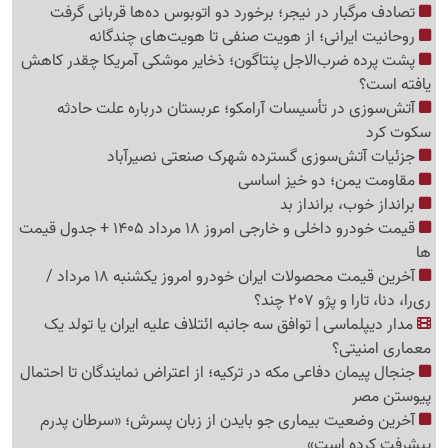
تصادف مرگبار در نیجر؛ برخورد دو اتوبوس ده‌ها قربانی گرفت
روحانیت ایرانی؛ از هویت صنفی تا هویت‌های چندگانه
پشت پرده ضرب‌الاجل پنتاگون؛ ذخایر موشکی آمریکا چقدر کاهش
یافته است؟
آتش‌سوزی در تأسیسات آرامکو؛ عربستان درباره علت حادثه
سکوت کرد
جزئیات آتش‌سوزی گسترده شهرک صنعتی نصیرآباد
مقاومت یمن؛ دو خیز اساسی
برانداز خوب، برانداز بد
قیمت خودرو داخلی و خارجی امروز 18 مرداد 1405 + جدول قیمت
ها
آخرین قیمت محصولات ایران خودرو امروز یکشنبه 18 مرداد /
ری‌را، دنا، تارا و پژو 207 چند؟
مدار دیپلماسی | توافق سه جانبه ائتلاف علیه ایران یا تولد یک
معماری امنیتی؟
جنجال پیمان دفاعی مکه در ترکیه؛ از اعتراض نمایندگان تا احتمال
پیوستن مصر
آخرین وضعیت بیماری جو بایدن از زبان پسرش؛ «سرطان پدرم
پیشرفت کرده است»