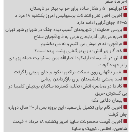
آخر ماه صفر
نوراینفو | 5 راهکار ساده برای خواب بهتر در تابستان
آخرین اخبار نقل‌وانتقالات پرسپولیس امروز یکشنبه 18 مرداد
1405؛ جوان‌گرایی ادامه دارد
بررسی حمایت از شهروندان آسیب‌دیده جنگ در شورای شهر تهران
ضربه مرزبانی آذربایجان غربی به قاچاقچیان سلاح
عراقچی: نه فراموش می کنیم و نه می بخشیم
خط گاز زیر آتش؛ بازی بزرگ‌تری پشت پرده است؟
آتش در تأسیسات آرامکو؛ انصارالله یمن مسئولیت حمله پهپادی
را بر عهده گرفت
تغییر ناگهانی روی نیمکت تراکتور؛ نکونام جای ربیعی را گرفت
امید بخشی دانشمندان برای بازگرداندن بینایی
کانادا در محاصره آتش؛ تخلیه گسترده ساکنان بریتیش کلمبیا در
پی گسترش حریق
پیمان دفاعی مکه
آخرین گام برای تکمیل پل‌سفید؛ این پروژه پس از 20 سال دوباره
جان گرفت
آخرین قیمت محصولات سایپا امروز یکشنبه 18 مرداد + قیمت
شاهین، اطلس، کوییک و ساینا