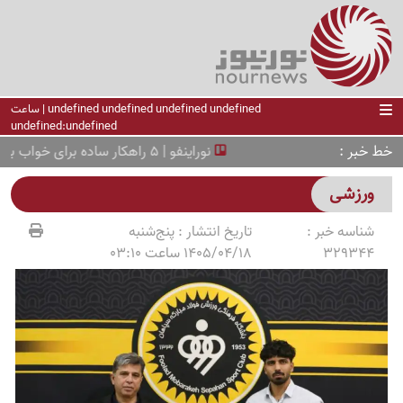
undefined undefined undefined undefined | ساعت
undefined:undefined
خط خبر
نوراینفو | 5 راهکار ساده برای خواب بهتر در تابستان
ورزشی
شناسه خبر :
تاریخ انتشار :
پنج‌شنبه
329344
1405/04/18 ساعت 03:10