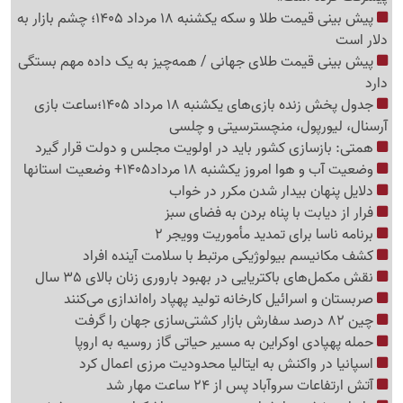
پیش بینی قیمت طلا و سکه یکشنبه 18 مرداد 1405؛ چشم بازار به
دلار است
پیش بینی قیمت طلای جهانی / همه‌چیز به یک داده مهم بستگی
دارد
جدول پخش زنده بازی‌های یکشنبه 18 مرداد 1405؛ساعت بازی
آرسنال، لیورپول، منچسترسیتی و چلسی
همتی: بازسازی کشور باید در اولویت مجلس و دولت قرار گیرد
وضعیت آب و هوا امروز یکشنبه 18 مرداد1405+ وضعیت استانها
دلایل پنهان بیدار شدن مکرر در خواب
فرار از دیابت با پناه بردن به فضای سبز
برنامه ناسا برای تمدید مأموریت وویجر 2
کشف مکانیسم بیولوژیکی مرتبط با سلامت آینده افراد
نقش مکمل‌های باکتریایی در بهبود باروری زنان بالای 35 سال
صربستان و اسرائیل کارخانه تولید پهپاد راه‌اندازی می‌کنند
چین 82 درصد سفارش بازار کشتی‌سازی جهان را گرفت
حمله پهپادی اوکراین به مسیر حیاتی گاز روسیه به اروپا
اسپانیا در واکنش به ایتالیا محدودیت مرزی اعمال کرد
آتش ارتفاعات سروآباد پس از 24 ساعت مهار شد