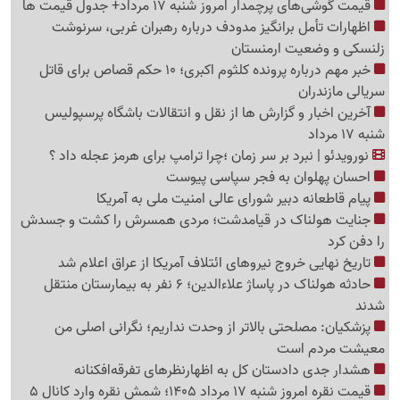
قیمت گوشی‌های پرچمدار امروز شنبه 17 مرداد+ جدول قیمت ها
اظهارات تأمل برانگیز مدودف درباره رهبران غربی، سرنوشت
زلنسکی و وضعیت ارمنستان
خبر مهم درباره پرونده کلثوم اکبری؛ 10 حکم قصاص برای قاتل
سریالی مازندران
آخرین اخبار و گزارش ها از نقل و انتقالات باشگاه پرسپولیس
شنبه 17 مرداد
نورویدئو | نبرد بر سر زمان ؛چرا ترامپ برای هرمز عجله داد ؟
احسان پهلوان به فجر سپاسی پیوست
پیام قاطعانه دبیر شورای عالی امنیت ملی به آمریکا
جنایت هولناک در قیامدشت؛ مردی همسرش را کشت و جسدش
را دفن کرد
تاریخ نهایی خروج نیروهای ائتلاف آمریکا از عراق اعلام شد
حادثه هولناک در پاساژ علاءالدین؛ 6 نفر به بیمارستان منتقل
شدند
پزشکیان: مصلحتی بالاتر از وحدت نداریم؛ نگرانی اصلی من
معیشت مردم است
هشدار جدی دادستان کل به اظهارنظرهای تفرقه‌افکنانه
قیمت نقره امروز شنبه 17 مرداد 1405؛ شمش نقره وارد کانال 5