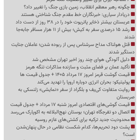
چگونه رهبر معظم انقلاب، زمین بازی جنگ را تغییر داد؟
دریادار سیاری: خبرنگاران خط مقدم جنگ شناختی هستند
عربستان بیشتر ذخایر پاتریوت خود را در 38 روز از دست داد
رشد 15 درصدی سفر به کیش؛ بیش از 11 هزار مسافر جابه‌جا
شدند
قتل هولناک مداح سرشناس پس از ربوده شدن؛ عاملان جنایت
دستگیر شدند
دلیل آلودگی هوای چند روز اخیر تهران مشخص شد
تأکید عمان بر فضای مثبت و سازنده مذاکرات تنگه هرمز
قیمت گوشت قرمز امروز 17 مرداد 1405 + جدول قیمت ها
پولیتیکو: بحران انرژی دوباره اروپا را تهدید می‌کند
روایت متفاوت کی‌یف و بلگراد از سفر «نمایشی» زلنسکی به
صربستان
قیمت گوشی‌های اقتصادی امروز شنبه 17 مرداد + جدول قیمت
اتصال دو تفرجگاه تهران؛ بوستان نهج‌البلاغه به اکوپارک می‌رسد
محدودیت جدید ترکیه برای کشتی‌های عازم روسیه
پشت دود تحریم‌ها، کدام شکست نظامی در حال پنهان‌شدن
است؟