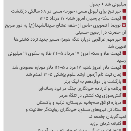
میلیونی شد + جدول
خبر تلخ برای لیونل مسی؛ خورخه مسی در 68 سالگی درگذشت
قیمت سکه پارسیان امروز شنبه 17 مرداد 1405
نورنما | تصویری خاص از حلقه عشاق سیدالشهدا(ع) به دور ضریح
آن حضرت در اربعین حسینی
خبر مهم عراقچی درباره تنگه هرمز؛ مسیر جدید تردد کشتی‌ها
تعیین شد
قیمت طلا و سکه امروز 17 مرداد 1405؛ طلا به سکوی 19 میلیونی
رسید
قیمت دلار امروز شنبه 17 مرداد 1405؛ دلار دوباره صعودی شد
زمان ثبت نام آزمون ارشد علوم پزشکی 1405 اعلام شد
بازگشت یار دوازدهم به لیگ برتر
برنامه و کارنامه خبرنگاری جنگ در نبرد رسانه‌ای
آتش‌سوزی یک کشتی در تنگهٔ هرمز
درباره توافق سه‌جانبه عربستان، ترکیه و پاکستان
ستادکل نیروهای مسلح: خبرنگاران روایت‌گر حقانیت و
امیدآفرینان جامعه‌اند
گلباف کرمان لرزید
انتخابات میشیگان و نشانه های تغییر در آمریکا