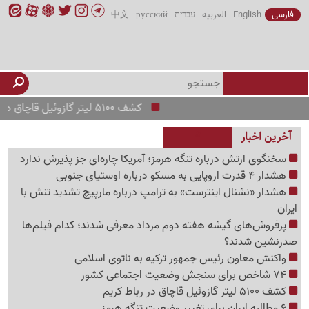
فارسی
English
العربیه
עברית
русский
中文
کشف 5100 لیتر گازوئیل قاچاق در رباط کریم
آخرین اخبار
سخنگوی ارتش درباره تنگه هرمز؛ آمریکا چاره‌ای جز پذیرش ندارد
هشدار 4 قدرت اروپایی به مسکو درباره اوستیای جنوبی
هشدار «نشنال اینترست» به ترامپ درباره مارپیچ تشدید تنش با
ایران
پرفروش‌های گیشه هفته دوم مرداد معرفی شدند؛ کدام فیلم‌ها
صدرنشین شدند؟
واکنش معاون رئیس جمهور ترکیه به ناتوی اسلامی
74 شاخص برای سنجش وضعیت اجتماعی کشور
کشف 5100 لیتر گازوئیل قاچاق در رباط کریم
6 مطالبه ایران برای تغییر وضعیت تنگه هرمز