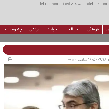
اعت undefined:undefined
ی
فرهنگی
بین الملل
حوادث
ورزشی
چندرسانه‌ای
00:02