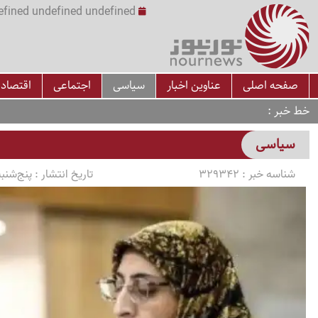
undefined undefined undefined undefined | س
صفحه اصلی
عناوین اخبار
سیاسی
اجتماعی
اقتصاد
خط خبر
سیاسی
شناسه خبر :
329342
تاریخ انتشار :
پنج‌شنبه 1405/04/18 ساعت 