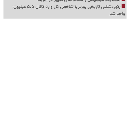
رکوردشکنی تاریخی بورس؛ شاخص کل وارد کانال 5.5 میلیون
واحد شد