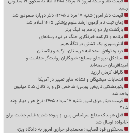
قیمت طلا و سکه امروز 17 مرداد 1405؛ طلا به سکوی 19 میلیونی
رسید
قیمت دلار امروز شنبه 17 مرداد 1405؛ دلار دوباره صعودی شد
زمان ثبت نام آزمون ارشد علوم پزشکی 1405 اعلام شد
بازگشت یار دوازدهم به لیگ برتر
برنامه و کارنامه خبرنگاری جنگ در نبرد رسانه‌ای
آتش‌سوزی یک کشتی در تنگهٔ هرمز
درباره توافق سه‌جانبه عربستان، ترکیه و پاکستان
ستادکل نیروهای مسلح: خبرنگاران روایت‌گر حقانیت و
امیدآفرینان جامعه‌اند
گلباف کرمان لرزید
انتخابات میشیگان و نشانه های تغییر در آمریکا
رکوردشکنی تاریخی بورس؛ شاخص کل وارد کانال 5.5 میلیون
واحد شد
قیمت دینار عراق امروز شنبه 17 مرداد 1405؛ نرخ هزار دینار چند
شد؟
قتل هولناک مداح سرشناس پس از ربوده شدن؛ فیلم جنایت برای
خانواده ارسال شد
سخنگوی قوه قضاییه: محمدباقر خرازی امروز به دادگاه ویژه