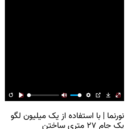
Restart
Play
Mute
Settings
PIP
Download
Enter
fulls
نورنما | با استفاده از یک میلیون لگو
یک جام 27 متری ساختن