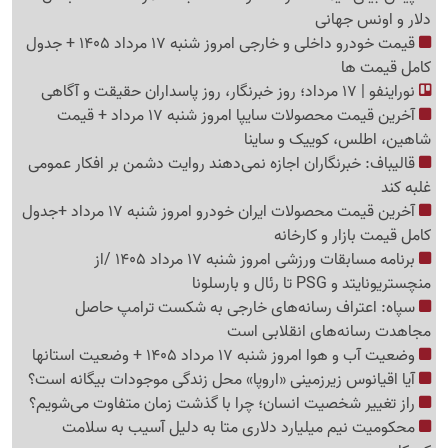
دلار و اونس جهانی
قیمت خودرو داخلی و خارجی امروز شنبه 17 مرداد 1405 + جدول
کامل قیمت ها
نوراینفو | 17 مرداد؛ روز خبرنگار، روز پاسداران حقیقت و آگاهی
آخرین قیمت محصولات سایپا امروز شنبه 17 مرداد + قیمت
شاهین، اطلس، کوییک و ساینا
قالیباف: خبرنگاران اجازه نمی‌دهند روایت دشمن بر افکار عمومی
غلبه کند
آخرین قیمت محصولات ایران خودرو امروز شنبه 17 مرداد +جدول
کامل قیمت بازار و کارخانه
برنامه مسابقات ورزشی امروز شنبه 17 مرداد 1405 /از
منچستریونایتد و PSG تا رئال و بارسلونا
سپاه: اعتراف رسانه‌های خارجی به شکست ترامپ حاصل
مجاهدت رسانه‌های انقلابی است
وضعیت آب و هوا امروز شنبه 17 مرداد 1405 + وضعیت استانها
آیا اقیانوس زیرزمینی «اروپا» محل زندگی موجودات بیگانه است؟
راز تغییر شخصیت انسان؛ چرا با گذشت زمان متفاوت می‌شویم؟
محکومیت نیم میلیارد دلاری متا به دلیل آسیب به سلامت