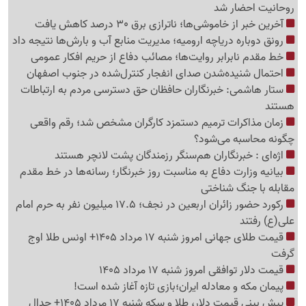
روحانیت احضار شد
آخرین خبر از خاموشی‌ها؛ ناترازی برق 30 درصد کاهش یافت
رونق دوباره دریاچه ارومیه؛ مدیریت منابع آب و بارش‌ها نتیجه داد
خط مقدم نابرابر روایت‌ها؛ مصائب دفاع از حریم افکار عمومی
احتمال شنیده‌شدن صدای انفجار کنترل‌شده در جنوب اصفهان
ستار هاشمی: خبرنگاران حافظان حق دسترسی مردم به ارتباطات
هستند
زمان مذاکرات ترمیم دستمزد کارگران مشخص شد؛ رقم واقعی
چگونه محاسبه می‌شود؟
اژه‌ای : خبرنگاران هم‌سنگر رزمندگان پشت لانچر هستند
بیانیه وزارت دفاع به مناسبت روز خبرنگار؛ رسانه‌ها در خط مقدم
مقابله با جنگ شناختی
رکورد حضور زائران اربعین در نجف؛ 17.5 میلیون نفر به حرم امام
علی(ع) رفتند
قیمت طلای جهانی امروز شنبه 17 مرداد 1405+ اونس طلا اوج
گرفت
قیمت دلار توافقی امروز شنبه 17 مرداد 1405
پیمان مکه و معادله ایران؛بازی تازه آغاز شده است!
پیش ‌بینی قیمت دلار، طلا و سکه شنبه 17 مرداد 1405+ جدال