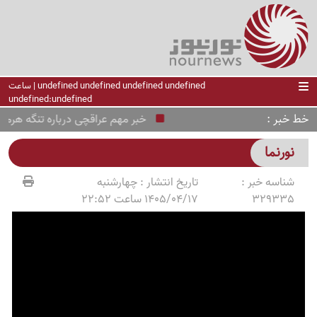
undefined undefined undefined undefined | ساعت
undefined:undefined
خط خبر
خبر مهم عراقچی درباره تنگه هرمز؛ 
نورنما
شناسه خبر :
تاریخ انتشار :
چهارشنبه
329335
1405/04/17 ساعت 22:52