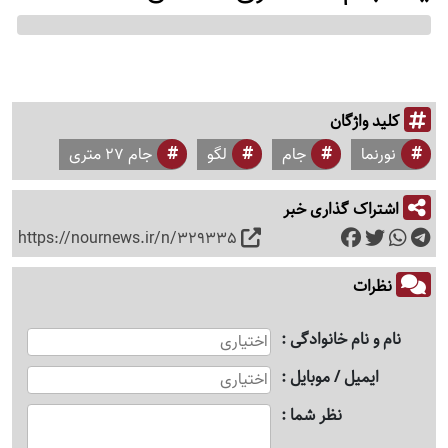
کلید واژگان
نورنما
جام
لگو
جام ۲۷ متری
اشتراک گذاری خبر
https://nournews.ir/n/329335
نظرات
نام و نام خانوادگی
ایمیل / موبایل
نظر شما