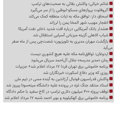
غنائم خیالی؛ واکنش بقائی به صحبت‌های ترامپ
آئروفلوت پروازهای مسکو-ابوظبی را از سر می‌گیرد
اسحاق دار: توافق مکه به ثبات منطقه کمک می‌کند
انفجار مهیب شهر المخا یمن را لرزاند
هشدار بانک آمریکایی درباره افت شدید ذخایر نفت آمریکا
شباب الاهلی گزینه میزبانی آسیایی استقلال شد
بازگشت مهران مدیری به تلویزیون؛ شصت‌چی پس از ماه صفر
می‌آید
اردوغان: توافق‌نامه مکه علیه هیچ کشوری نیست
رمان «مدیر مدرسه» جلال آل‌احمد سریال می‌شود
برنامه خاموشی برق تهران فردا 17 مرداد اعلام شد+ جزییات
روزی که وزیر دفاع اسکورت خبرنگاران شد
واکنش فدراسیون فوتبال آرژانتین به آینده مسی در تیم ملی
استاد منتقد جنگ غزه در پرونده علیه دانشگاه مینه‌سوتا پیروز شد
توقف پروژه 400 میلیون دلاری ترامپ در کاخ سفید با حکم دادگاه
برنامه خاموشی برق کهکیلویه و بویر احمد شنبه 17 مرداد اعلام شد