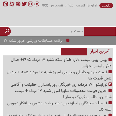
فارسی
English
العربیه
עברית
русский
中文
برنامه مسابقات ورزشی امروز شنبه 17 مرداد 1405 /از منچستریونایتد و PSG تا رئال و بارسلونا
آخرین اخبار
پیش ‌بینی قیمت دلار، طلا و سکه شنبه 17 مرداد 1405+ جدال
دلار و اونس جهانی
قیمت خودرو داخلی و خارجی امروز شنبه 17 مرداد 1405 + جدول
کامل قیمت ها
نوراینفو | 17 مرداد؛ روز خبرنگار، روز پاسداران حقیقت و آگاهی
آخرین قیمت محصولات سایپا امروز شنبه 17 مرداد + قیمت
شاهین، اطلس، کوییک و ساینا
قالیباف: خبرنگاران اجازه نمی‌دهند روایت دشمن بر افکار عمومی
غلبه کند
آخرین قیمت محصولات ایران خودرو امروز شنبه 17 مرداد +جدول