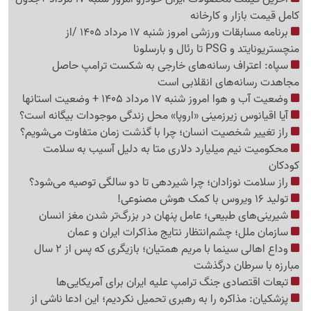
کامل قیمت بازار و کارخانه
برنامه مسابقات ورزشی امروز شنبه 17 مرداد 1405 /از
منچستریونایتد و PSG تا رئال و بارسلونا
سپاه: اعتراف رسانه‌های خارجی به شکست ترامپ حاصل
مجاهدت رسانه‌های انقلابی است
وضعیت آب و هوا امروز شنبه 17 مرداد 1405 + وضعیت استانها
آیا اقیانوس زیرزمینی «اروپا» محل زندگی موجودات بیگانه است؟
راز تغییر شخصیت انسان؛ چرا با گذشت زمان متفاوت می‌شویم؟
محکومیت نیم میلیارد دلاری متا به دلیل آسیب به سلامت
کودکان
راز سلامت نوزادان؛ چرا شیردهی تا دو سالگی توصیه می‌شود؟
تولید 16 ویروس با کمک هوش مصنوعی!
شیرینی‌های طبیعی؛ عامل پنهان در بزرگ‌تر شدن مغز انسان
سازمان ملل؛ چشم‌انتظار نتایج مذاکرات ایران و عمان
وداع اهالی سینما با مریم همتیان؛ بازیگری که پس از 2 سال
مبارزه با سرطان درگذشت
تبعات اقتصادی جنگ ترامپ علیه ایران برای آمریکایی‌ها
پزشکیان: مذاکره را به رهبری تحمیل نکردیم؛ این ادعا ناشی از