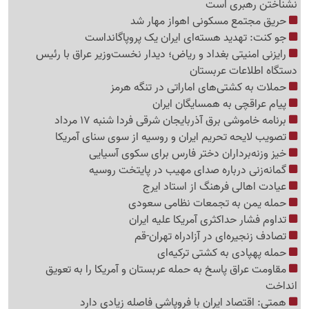
نشناختن رهبری است
حریق مجتمع مسکونی اهواز مهار شد
جو کنت: تهدید هسته‌ای ایران یک پروپاگانداست
رایزنی امنیتی بغداد و ریاض؛ دیدار نخست‌وزیر عراق با رئیس
دستگاه اطلاعات عربستان
حملات به کشتی‌های اماراتی در تنگه هرمز
پیام عراقچی به همسایگان ایران
برنامه خاموشی برق آذربایجان شرقی فردا شنبه 17 مرداد
تصویب لایحه تحریم ایران و روسیه از سوی سنای آمریکا
خیز وزنه‌برداران دختر فارس برای سکوی آسیایی
گمانه‌زنی درباره صدای مهیب در پایتخت روسیه
عیادت اهالی فرهنگ از استاد ایرج
حمله یمن به تجمعات نظامی سعودی
تداوم فشار حداکثری آمریکا علیه ایران
تصادف زنجیره‌ای در آزادراه تهران-قم
حمله پهپادی به کشتی ترکیه‌ای
مقاومت عراق پاسخ به حمله عربستان و آمریکا را به تعویق
انداخت
همتی: اقتصاد ایران با فروپاشی فاصله زیادی دارد