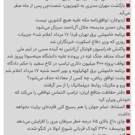
بازگشت مهران مدیری به تلویزیون؛ شصت‌چی پس از ماه صفر
می‌آید
اردوغان: توافق‌نامه مکه علیه هیچ کشوری نیست
رمان «مدیر مدرسه» جلال آل‌احمد سریال می‌شود
برنامه خاموشی برق تهران فردا 17 مرداد اعلام شد+ جزییات
روزی که وزیر دفاع اسکورت خبرنگاران شد
واکنش فدراسیون فوتبال آرژانتین به آینده مسی در تیم ملی
استاد منتقد جنگ غزه در پرونده علیه دانشگاه مینه‌سوتا پیروز شد
توقف پروژه 400 میلیون دلاری ترامپ در کاخ سفید با حکم دادگاه
برنامه خاموشی برق کهکیلویه و بویر احمد شنبه 17 مرداد اعلام شد
پشت توافق ریاض، چه کسی از معادله حذف می‌شود؟
پرو و مکزیک روابط دیپلماتیک را از سر گرفتند
دفتر حفاظت منافع ایران: ترامپ التماس توافقی را می‌کند که
خودش ویران کرد
المشاط: تمام جهان را هم بسیج کنی فایده‌ای برایت نخواهد
داشت
چای داغ بالای 65 درجه خطر سرطان مری را افزایش می‌دهد
یونیسف: 330 کودک قربانی شیوع ابولا در کنگو شدند