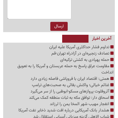
آخرین اخبار
تداوم فشار حداکثری آمریکا علیه ایران
تصادف زنجیره‌ای در آزادراه تهران-قم
حمله پهپادی به کشتی ترکیه‌ای
مقاومت عراق پاسخ به حمله عربستان و آمریکا را به تعویق
انداخت
همتی: اقتصاد ایران با فروپاشی فاصله زیادی دارد
غنائم خیالی؛ واکنش بقائی به صحبت‌های ترامپ
آئروفلوت پروازهای مسکو-ابوظبی را از سر می‌گیرد
اسحاق دار: توافق مکه به ثبات منطقه کمک می‌کند
انفجار مهیب شهر المخا یمن را لرزاند
هشدار بانک آمریکایی درباره افت شدید ذخایر نفت آمریکا
شباب الاهلی گزینه میزبانی آسیایی استقلال شد