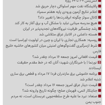
آتش‌بس 30 تا 60 روزه
پالایشگاه نفت مهم اسلواکی دچار حریق شد
اعلام نتایج آزمون ورودی پایه هفتم سمپاد
کانال سوئز چگونه ابرقدرت‌ها را تغییر داد؟
هیچ مدرسه مینابی نباید با مشکل آب و برق آغاز به کار کند
رشد چشمگیر ظرفیت نیروگاه‌های تجدیدپذیر در ایران
هسته داعشی در الانبار عراق متلاشی شد
روسیه: همکاری تجاری با ایران و چین در اولویت اوراسیا است
شرط ازسرگیری گفت‌وگوهای امنیتی میان کشورهای حاشیه خلیج
فارس
قیمت افغانی امروز جمعه 16 مرداد چقدر شد؟
نورنما | با خبرنگاران شهید؛ آنان که در خط مقدم حقیقت
ایستادند
برنامه خاموشی برق مازندران فردا 17 مرداد و قطعی برق ساری
شنبه اعلام شد
قیمت دینار عراق امروز جمعه 16 مرداد چقدر است؟
جنایتکار اتمی، قهرمان صلح؛ چگونه تاریخ وارونه شد؟
صنعاء: نبرد ما علیه طرح سلطه‌جویی عربستان است، نه مردم
جنوب یمن