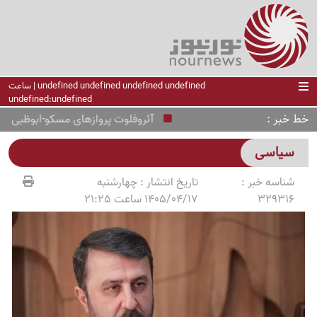
undefined undefined undefined undefined | ساعت
undefined:undefined
خط خبر
آئروفلوت پروازهای مسکو-ابوظبی را از س
سیاسی
شناسه خبر :
تاریخ انتشار :
چهارشنبه
329316
1405/04/17 ساعت 21:25