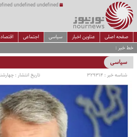
undefined undefined undefined undefined | س
صفحه اصلی
عناوین اخبار
سیاسی
اجتماعی
اقتصاد
خط خبر
سیاسی
شناسه خبر :
329314
تاریخ انتشار :
چهارشنبه 1405/04/17 سا