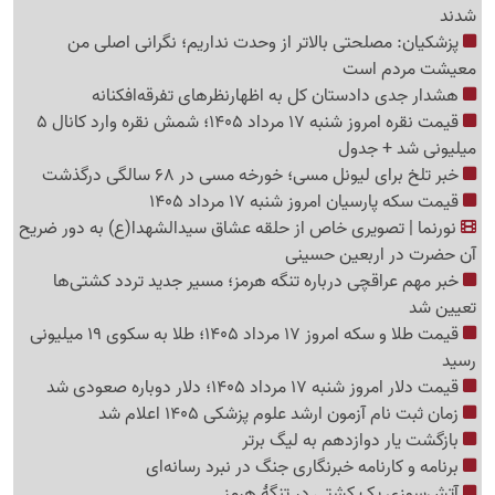
شدند
پزشکیان: مصلحتی بالاتر از وحدت نداریم؛ نگرانی اصلی من
معیشت مردم است
هشدار جدی دادستان کل به اظهارنظرهای تفرقه‌افکنانه
قیمت نقره امروز شنبه 17 مرداد 1405؛ شمش نقره وارد کانال 5
میلیونی شد + جدول
خبر تلخ برای لیونل مسی؛ خورخه مسی در 68 سالگی درگذشت
قیمت سکه پارسیان امروز شنبه 17 مرداد 1405
نورنما | تصویری خاص از حلقه عشاق سیدالشهدا(ع) به دور ضریح
آن حضرت در اربعین حسینی
خبر مهم عراقچی درباره تنگه هرمز؛ مسیر جدید تردد کشتی‌ها
تعیین شد
قیمت طلا و سکه امروز 17 مرداد 1405؛ طلا به سکوی 19 میلیونی
رسید
قیمت دلار امروز شنبه 17 مرداد 1405؛ دلار دوباره صعودی شد
زمان ثبت نام آزمون ارشد علوم پزشکی 1405 اعلام شد
بازگشت یار دوازدهم به لیگ برتر
برنامه و کارنامه خبرنگاری جنگ در نبرد رسانه‌ای
آتش‌سوزی یک کشتی در تنگهٔ هرمز