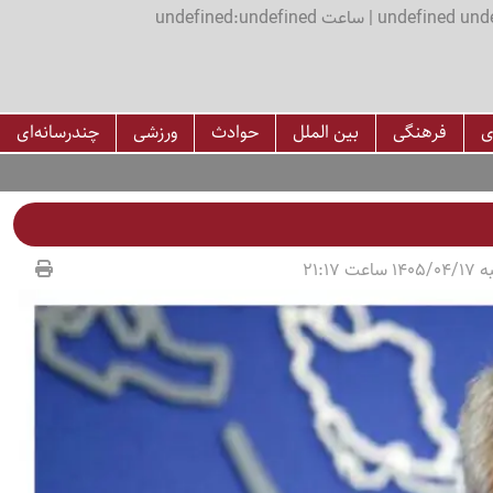
اعت undefined:undefined
ی
فرهنگی
بین الملل
حوادث
ورزشی
چندرسانه‌ای
عت 21:17