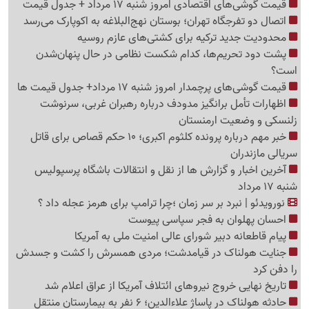
قیمت گوشی‌های اقتصادی امروز شنبه 17 مرداد + جدول قیمت
اتصال دو تفرجگاه تهران؛ بوستان نهج‌البلاغه به اکوپارک می‌رسد
محدودیت جدید ترکیه برای کشتی‌های عازم روسیه
پشت دود تحریم‌ها، کدام شکست نظامی در حال پنهان‌شدن
است؟
قیمت گوشی‌های پرچمدار امروز شنبه 17 مرداد+ جدول قیمت ها
اظهارات تأمل برانگیز مدودف درباره رهبران غربی، سرنوشت
زلنسکی و وضعیت ارمنستان
خبر مهم درباره پرونده کلثوم اکبری؛ 10 حکم قصاص برای قاتل
سریالی مازندران
آخرین اخبار و گزارش ها از نقل و انتقالات باشگاه پرسپولیس
شنبه 17 مرداد
نورویدئو | نبرد بر سر زمان ؛چرا ترامپ برای هرمز عجله داد ؟
احسان پهلوان به فجر سپاسی پیوست
پیام قاطعانه دبیر شورای عالی امنیت ملی به آمریکا
جنایت هولناک در قیامدشت؛ مردی همسرش را کشت و جسدش
را دفن کرد
تاریخ نهایی خروج نیروهای ائتلاف آمریکا از عراق اعلام شد
حادثه هولناک در پاساژ علاءالدین؛ 6 نفر به بیمارستان منتقل