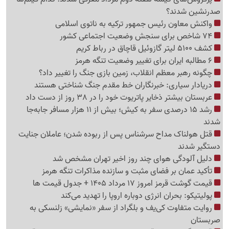
صدرنشین شدند؟
واکنش معاون رئیس جمهور ترکیه به ناتوی اسلامی
74 شاخص برای سنجش وضعیت اجتماعی کشور
کشف 5100 لیتر گازوئیل قاچاق در رباط کریم
6 مطالبه ایران برای تغییر وضعیت تنگه هرمز
چگونه رهبر معظم انقلاب، زمین بازی جنگ را تغییر داد؟
دریادار سیاری: خبرنگاران خط مقدم جنگ شناختی هستند
عربستان بیشتر ذخایر پاتریوت خود را در 38 روز از دست داد
رشد 15 درصدی سفر به کیش؛ بیش از 11 هزار مسافر جابه‌جا
شدند
قتل هولناک مداح سرشناس پس از ربوده شدن؛ عاملان جنایت
دستگیر شدند
دلیل آلودگی هوای چند روز اخیر تهران مشخص شد
تأکید عمان بر فضای مثبت و سازنده مذاکرات تنگه هرمز
قیمت گوشت قرمز امروز 17 مرداد 1405 + جدول قیمت ها
پولیتیکو: بحران انرژی دوباره اروپا را تهدید می‌کند
روایت متفاوت کی‌یف و بلگراد از سفر «نمایشی» زلنسکی به
صربستان