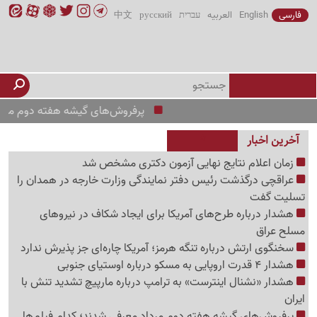
فارسی
English
العربیه
עברית
русский
中文
پرفروش‌های گیشه هفته دوم مرداد معرف
آخرین اخبار
زمان اعلام نتایج نهایی آزمون دکتری مشخص شد
عراقچی درگذشت رئیس دفتر نمایندگی وزارت خارجه در همدان را
تسلیت گفت
هشدار درباره طرح‌های آمریکا برای ایجاد شکاف در نیروهای
مسلح عراق
سخنگوی ارتش درباره تنگه هرمز؛ آمریکا چاره‌ای جز پذیرش ندارد
هشدار 4 قدرت اروپایی به مسکو درباره اوستیای جنوبی
هشدار «نشنال اینترست» به ترامپ درباره مارپیچ تشدید تنش با
ایران
پرفروش‌های گیشه هفته دوم مرداد معرفی شدند؛ کدام فیلم‌ها