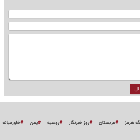
گه هرمز
عربستان
روز خبرنگار
روسیه
یمن
خاورمیانه