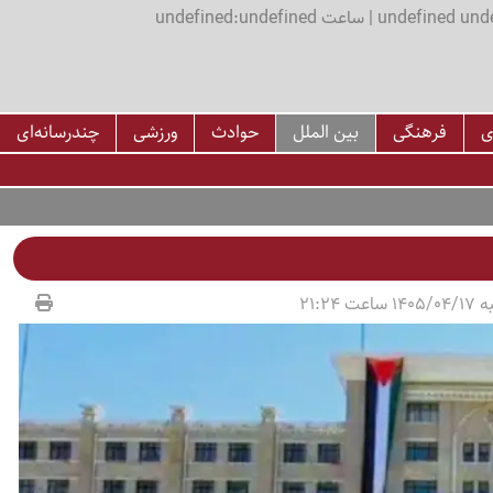
اعت undefined:undefined
ی
فرهنگی
بین الملل
حوادث
ورزشی
چندرسانه‌ای
عت 21:24