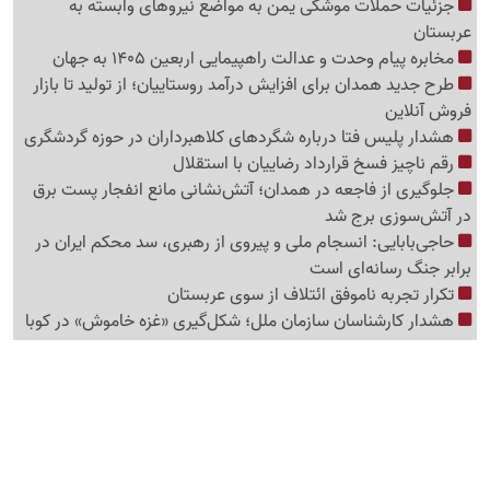
جزئیات حملات موشکی یمن به مواضع نیروهای وابسته به
عربستان
مخابره پیام وحدت و عدالت راهپیمایی اربعین 1405 به جهان
طرح جدید همدان برای افزایش درآمد روستاییان؛ از تولید تا بازار
فروش آنلاین
هشدار پلیس فتا درباره شگردهای کلاهبرداران در حوزه گردشگری
رقم ناچیز فسخ قرارداد رضاییان با استقلال
جلوگیری از فاجعه در همدان؛ آتش‌نشانی مانع انفجار پست برق
در آتش‌سوزی برج شد
حاجی‌بابایی: انسجام ملی و پیروی از رهبری، سد محکم ایران در
برابر جنگ رسانه‌ای است
تکرار تجربه ناموفق ائتلاف از سوی عربستان
هشدار کارشناسان سازمان ملل؛ شکل‌گیری «غزه‌ خاموش» در کوبا