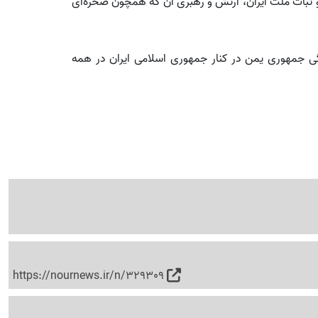
 و ثبات ملت ایران، ارتش و رهبری آن که همچون صخره‌ای
دگی جمهوری یمن در کنار جمهوری اسلامی ایران در همه
https://nournews.ir/n/329309