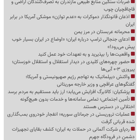
ضربات سنگین منابع طبیعی مازندران به تصرف‌کنندگان اراضی و
قاچاقچیان چوب
اذعان قانونگذار دموکرات به «عدم توازن» موشکی آمریکا در برابر
ایران
محرمانه عربستان در مرز یمن
ادعای جنجالی ترامپ درباره ایران؛ «اوضاع در ایران بسیار خوب
پیش می‌رود!»
واقعیت‌ها را بپذیرید و به تعهدات خود عمل کنید
حضور چهره‌های کلیدی در دیدار استقلال و استقلال خوزستان؛
پیروزی 3-0 آبی‌ها
واکنش دیپلماتیک به تهاجم رژیم صهیونیستی و آمریکا؛
گفتگوهای عراقچی و وزیر خارجه موریتانی
پزشکیان: کالابرگ افزایش می‌یابد؛ ارز باید مستقیم به مردم برسد
تأمین اجتماعی؛ تمامی سامانه‌ها و خدمات بدون هیچ‌گونه
اختلالی در دسترس هستند
عملیات تروریستی در جرمانای سوریه؛ انفجار خودروی بمب‌گذاری
شده قربانی گرفت
ردپای شرکت آلمانی در حملات به ایران؛ کشف بقایای تجهیزات
دشمن در فرودگاه جهرم