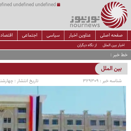
undefined undefined undefined undefined | س
صفحه اصلی
عناوین اخبار
سیاسی
اجتماعی
اقتصاد
اخبار بین الملل
از نگاه دیگران
خط خبر
بین الملل
شناسه خبر :
329309
تاریخ انتشار :
چهارشنبه 1405/04/17 سا