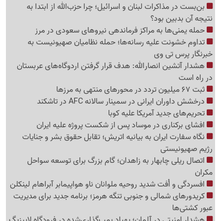
بن‌بست در مذاکرات لبنان و اسرائیل؛ چرا حزب‌الله از ابتدا به
نتیجه آن بدبین بود؟
حمله یمنی‌ها به مراکز فرماندهی نیروهای سعودی در مرز
تداوم خشونت علیه رسانه‌ها؛ حمله نظامیان صهیونیست به
خبرنگار پرس تی وی
هشدار آتشین انصارالله: هدف قرار گرفتن اردوگاه‌های عربستان
در راه است
ثبت 67 میلیون تردد در محورهای منتهی به مرزها
درخشش داوران ایرانی در سمینار سالانه AFC در تاشکند
تحریم‌های جدید آمریکا علیه کوبا
افشای برکناری در موساد پس از شکست پروژه علیه ایران
نگاه سفارت ایران به بیانیه اتریش؛ تقابل حقوق بشر و جنایات
رژیم صهیونیستی
اتصال ریلی چابهار به زاهدان؛ گام بزرگ برای توسعه سواحل
مکران
افسردگی و اُفت شدید روحیه ملوانان ناو هواپیمابر آبراهام لینکلن
کریدورهای شمالی و جنوبی تنگه هرمز؛ برنامه جدید برای مدیریت
عبور کشتی‌ها
هشدار امنیتی در آلمان؛ پهپاد بمب‌گذاری‌شده در فرودگاه لایپزیگ