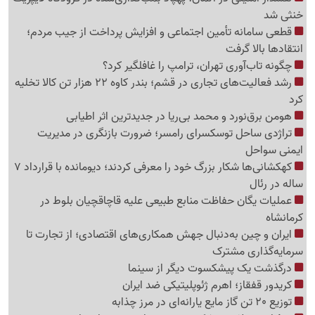
خنثی شد
قطعی سامانه تأمین اجتماعی و افزایش پرداخت از جیب مردم؛
انتقادها بالا گرفت
چگونه تاب‌آوری تهران، ترامپ را غافلگیر کرد؟
رشد فعالیت‌های تجاری در قشم؛ بندر کاوه 22 هزار تن کالا تخلیه
کرد
هومن برق‌نورد و محمد بی‌ریا در جدیدترین اثر اطیابی
تراژدی ساحل توسکسرای رامسر؛ ضرورت بازنگری در مدیریت
ایمنی سواحل
کهکشانی‌ها شکار بزرگ خود را معرفی کردند؛ دیومانده با قرارداد 7
ساله در رئال
عملیات یگان حفاظت منابع طبیعی علیه قاچاقچیان بلوط در
کرمانشاه
ایران و چین به‌دنبال جهش همکاری‌های اقتصادی؛ از تجارت تا
سرمایه‌گذاری مشترک
درگذشت یک پیشکسوت دیگر از سینما
کریدور قفقاز؛ اهرم ژئوپلیتیکی ضد ایران
توزیع 20 تن گاز مایع یارانه‌ای در مرز چذابه