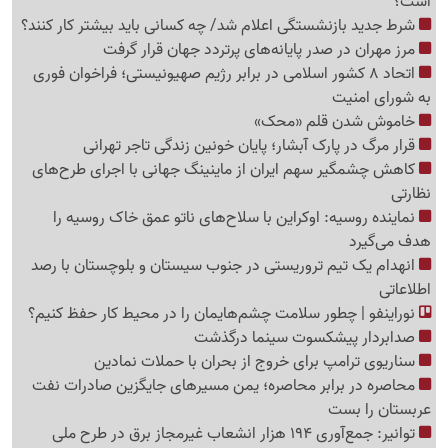
است؟
شرط جدید بازنشستگی اعلام شد/ چه کسانی باید بیشتر کار کنند؟
مرز مهران در صدر پایانه‌های پرتردد جهان قرار گرفت
اتحاد 8 کشور اسلامی در برابر رژیم صهیونیستی؛ فراخوان فوری
به شورای امنیت
خاموش شدن قلم «محک»
قرار مرگ در پارک آبشار؛ پایان خونین زندگی تاجر تهرانی
کاهش چشمگیر سهم ایران از ماینینگ جهانی با اجرای طرح‌های
نظارتی
نماینده روسیه: اوکراین با سلاح‌های ناتو عمق خاک روسیه را
هدف می‌گیرد
انهدام یک تیم تروریستی در جنوب سیستان و بلوچستان با رصد
اطلاعاتی
نوراینفو | چطور سلامت چشم‌هایمان را در محیط کار حفظ کنیم؟
صدابردار پیشکسوت سینما درگذشت
سناریوی ترامپ برای خروج از بحران با حملات نمادین
محاصره در برابر محاصره؛ یمن مسیرهای جایگزین صادرات نفت
عربستان را بست
توانیر: جمع‌آوری 194 هزار انشعاب غیرمجاز برق در طرح ملی