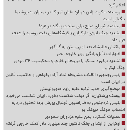
اعلام کرد
روسیه: سکوت ژاپن درباره نقش آمریکا در بمباران هیروشیما
ننگ‌آور است
مناقصه شورای صلح برای ساخت پایگاه در غزه!
تشدید جنگ انرژی؛ اوکراین پالایشگاه‌های نفت روسیه را هدف
قرار داد
واکنش عالیشاه بعد از پیوستن به گل‌گهر
اظهارات تأمل‌برانگیز وزیر خارجه مصر
تشدید برخورد مسکو با نیروهای خارجی؛ محکومیت 36 مزدور
جنگ اوکراین
رئیس‌جمهور: انقلاب مشروطه نماد آزادی‌خواهی و حاکمیت قانون
در ایران است
موضع‌گیری جدید ترکیه علیه رژیم صهیونیستی
یوسف پزشکیان: اگر دولت شکست بخورد، ایران شکست می‌خورد
پلیس کره‌جنوبی به فدراسیون فوتبال یورش برد؛ تحقیق درباره
انتصاب هونگ میونگ بو
عملیات گسترده یمن علیه مزدوران سعودی
اوکراین از ابتدای جنگ تاکنون چند میلیارد دلار کمک خارجی گرفته