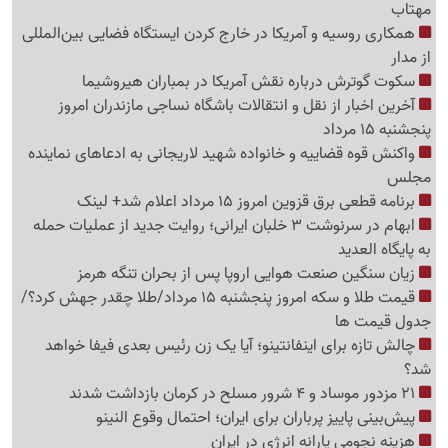
مهتاب
همکاری روسیه و آمریکا در خارج کردن ایستگاه فضایی بین‌المللی
از مدار
سکوت گوترش درباره نقش آمریکا در بمباران هیروشیما
آخرین اخبار از نقل و انتقالات باشگاه نساجی مازندران امروز
پنجشنبه 15 مرداد
واکنش قوه قضاییه و خانواده شهید لاریجانی به ادعاهای نماینده
مجلس
برنامه قطعی برق قزوین امروز 15 مرداد اعلام شد+ لینک
ابهام در سرنوشت 3 خلبان ایرانی؛ روایت جدید از عملیات حمله
به پایگاه العدید
زیان سنگین صنعت هوایی اروپا پس از بحران تنگه هرمز
قیمت طلا و سکه امروز پنجشنبه 15 مرداد/طلا چقدر جهش کرد؟/
جدول قیمت ها
چالش تازه برای اینفانتینو؛ آیا یک زن رئیس بعدی فیفا خواهد
شد؟
21 مزدور موساد و 4 شرور مسلح در کرمان بازداشت شدند
پیش‌بینی پاییز پرباران برای ایران؛ احتمال وقوع النینو
هزینه نجومی یارانه انرژی در ایران