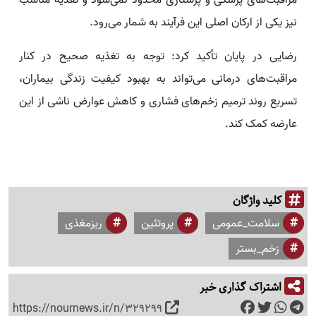
نیز یکی از ارکان اصلی این فرآیند به شمار می‌رود.
رضایی در پایان تأکید کرد: توجه به تغذیه صحیح در کنار
مراقبت‌های درمانی می‌تواند به بهبود کیفیت زندگی بیماران،
تسریع روند ترمیم زخم‌های فشاری و کاهش عوارض ناشی از این
عارضه کمک کند.
کلید واژگان
سلامت_عمومی
پروتئین
ریزمغذی
زخم_بستر
اشتراک گذاری خبر
https://nournews.ir/n/329299