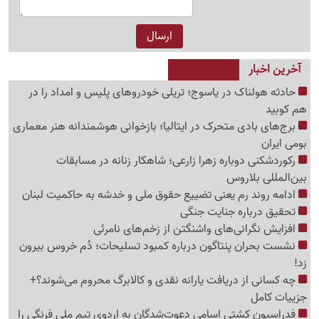
آخرین اخبار
حادثه هولناک در یاسوج؛ تریلی خودروهای پلیس و امداد را در
هم کوبید
برج‌های بادی متحرک در ایتالیا؛ بازخوانی هوشمندانه هنر معماری
بومی ایران
رکوردشکنی دوباره زهرا زارعی؛ شاهکار زنانه در مسابقات
بین‌المللی بلاروس
ادامه روند رم یعنی تضییع حقوق ملی و خدشه به حاکمیت لبنان
تحقیق درباره جنایت جنگی
افزایش نگرانی‌های واشنگتن از زخم‌های نامرئی
نشست بحران پنتاگون درباره کمبود تسلیحات؛ دُم خروس بیرون
زد!
چه کسانی از دریافت یارانه نقدی و کالابرگ محروم می‌شوند؟+
جزییات کامل
فدراسیون کشتی اسامی دعوت‌شدگان به اردوی تیم ملی فرنگی را