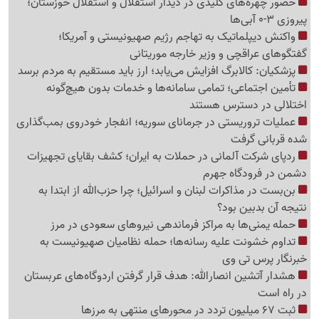
حضور چهره‌های کلیدی در دیدار استقلال و استقلال خوزستان؛
پیروزی 3-0 آبی‌ها
واکنش دیپلماتیک به تهاجم رژیم صهیونیستی و آمریکا؛
گفتگوهای عراقچی و وزیر خارجه موریتانی
پزشکیان: کالابرگ افزایش می‌یابد؛ ارز باید مستقیم به مردم برسد
تأمین اجتماعی؛ تمامی سامانه‌ها و خدمات بدون هیچ‌گونه
اختلالی در دسترس هستند
عملیات تروریستی در جرمانای سوریه؛ انفجار خودروی بمب‌گذاری
شده قربانی گرفت
ردپای شرکت آلمانی در حملات به ایران؛ کشف بقایای تجهیزات
دشمن در فرودگاه جهرم
بن‌بست در مذاکرات لبنان و اسرائیل؛ چرا حزب‌الله از ابتدا به
نتیجه آن بدبین بود؟
حمله یمنی‌ها به مراکز فرماندهی نیروهای سعودی در مرز
تداوم خشونت علیه رسانه‌ها؛ حمله نظامیان صهیونیست به
خبرنگار پرس تی وی
هشدار آتشین انصارالله: هدف قرار گرفتن اردوگاه‌های عربستان
در راه است
ثبت 67 میلیون تردد در محورهای منتهی به مرزها