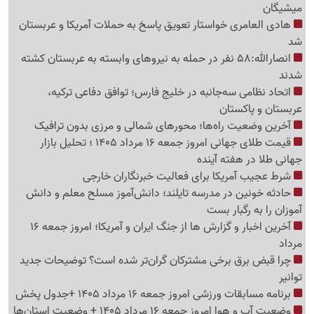
میشیگان
هادی العامری خواستار تعویق پاسخ به حملات آمریکا و عربستان
شد
انصارالله:58 نفر در حمله به نیروهای وابسته به عربستان کشته
شدند
اتحاد نظامی سه‌جانبه در خلیج فارس؛ توافق دفاعی ترکیه،
عربستان و پاکستان
آخرین وضعیت راه‌ها؛ محورهای شمالی و مرزی بدون ترافیک
قیمت طلای جهانی امروز جمعه 16 مرداد 1405 ؛ تحلیل بازار
جهانی طلا در هفته آینده
شرط عجیب آمریکا برای فعالیت خبرنگاران خارجی
حادثه خونین در مدرسه تایلند؛ دانش‌آموز مسلح معلم و دانش
آموزان را به رگبار بست
آخرین اخبار و گزارش ها از جنگ ایران و آمریکا؛ امروز جمعه 16
مرداد
چرا قبض برق برخی مشترکان گران‌تر شده است؟ توضیحات جدید
توانیر
برنامه مسابقات ورزشی امروز جمعه 16 مرداد 1405 +جدول پخش
وضعیت آب و هوا امروز جمعه 16 مرداد 1405 + وضعیت استان‌ها