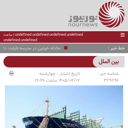
undefined undefined undefined undefined | ساعت
undefined:undefined
خط خبر
حادثه خونین در مدرسه تایلند؛ دانش‌
بین الملل
شناسه خبر :
تاریخ انتشار :
چهارشنبه
329296
1405/04/17 ساعت 19:46