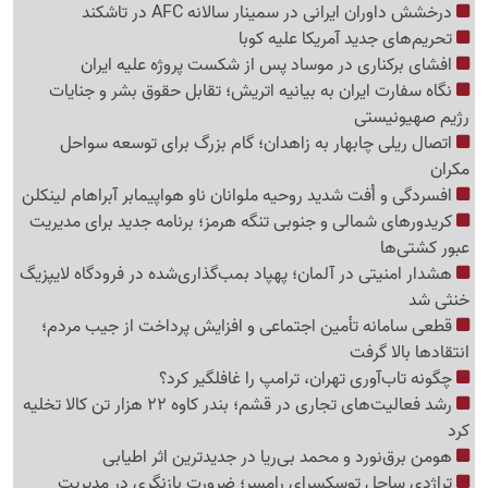
درخشش داوران ایرانی در سمینار سالانه AFC در تاشکند
تحریم‌های جدید آمریکا علیه کوبا
افشای برکناری در موساد پس از شکست پروژه علیه ایران
نگاه سفارت ایران به بیانیه اتریش؛ تقابل حقوق بشر و جنایات
رژیم صهیونیستی
اتصال ریلی چابهار به زاهدان؛ گام بزرگ برای توسعه سواحل
مکران
افسردگی و اُفت شدید روحیه ملوانان ناو هواپیمابر آبراهام لینکلن
کریدورهای شمالی و جنوبی تنگه هرمز؛ برنامه جدید برای مدیریت
عبور کشتی‌ها
هشدار امنیتی در آلمان؛ پهپاد بمب‌گذاری‌شده در فرودگاه لایپزیگ
خنثی شد
قطعی سامانه تأمین اجتماعی و افزایش پرداخت از جیب مردم؛
انتقادها بالا گرفت
چگونه تاب‌آوری تهران، ترامپ را غافلگیر کرد؟
رشد فعالیت‌های تجاری در قشم؛ بندر کاوه 22 هزار تن کالا تخلیه
کرد
هومن برق‌نورد و محمد بی‌ریا در جدیدترین اثر اطیابی
تراژدی ساحل توسکسرای رامسر؛ ضرورت بازنگری در مدیریت