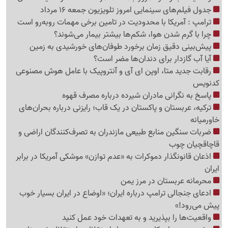
جدول فیلم‌های سینمایی امروز تلویزیون جمعه 16 مرداد
ترامپ : آمریکا با محدودیت در تامین برخی مهمات روبه‌رو است
چرا با گرم شدن هوا، شکم‌ها بیشتر بیمار می‌شوند؟
پیش‌بینی دقیق زمان برخورد طوفان‌های خورشیدی به زمین
آیا آب گازدار برای دندان‌ها مضر است؟
رقابت جدید متا، اوپن ای آی و آنتروپیک با عامل هوش مصنوعی
کدنویس
پاسخ به نگرانی مادران شیرده درباره مصرف قهوه
ترکیه، عربستان و پاکستان در یک قاب؛ رایزنی درباره بحران‌های
خاورمیانه
ضربات سنگین منابع طبیعی مازندران به تصرف‌کنندگان اراضی و
قاچاقچیان چوب
اذعان قانونگذار دموکرات به «عدم توازن» موشکی آمریکا در برابر
ایران
محرمانه عربستان در مرز یمن
ادعای جنجالی ترامپ درباره ایران؛ «اوضاع در ایران بسیار خوب
پیش می‌رود!»
واقعیت‌ها را بپذیرید و به تعهدات خود عمل کنید