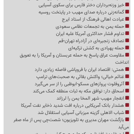
خیز وزنه‌برداران دختر فارس برای سکوی آسیایی
گمانه‌زنی درباره صدای مهیب در پایتخت روسیه
عیادت اهالی فرهنگ از استاد ایرج
حمله یمن به تجمعات نظامی سعودی
تداوم فشار حداکثری آمریکا علیه ایران
تصادف زنجیره‌ای در آزادراه تهران-قم
حمله پهپادی به کشتی ترکیه‌ای
مقاومت عراق پاسخ به حمله عربستان و آمریکا را به تعویق
انداخت
همتی: اقتصاد ایران با فروپاشی فاصله زیادی دارد
غنائم خیالی؛ واکنش بقائی به صحبت‌های ترامپ
آئروفلوت پروازهای مسکو-ابوظبی را از سر می‌گیرد
اسحاق دار: توافق مکه به ثبات منطقه کمک می‌کند
انفجار مهیب شهر المخا یمن را لرزاند
هشدار بانک آمریکایی درباره افت شدید ذخایر نفت آمریکا
شباب الاهلی گزینه میزبانی آسیایی استقلال شد
بازگشت مهران مدیری به تلویزیون؛ شصت‌چی پس از ماه صفر
می‌آید