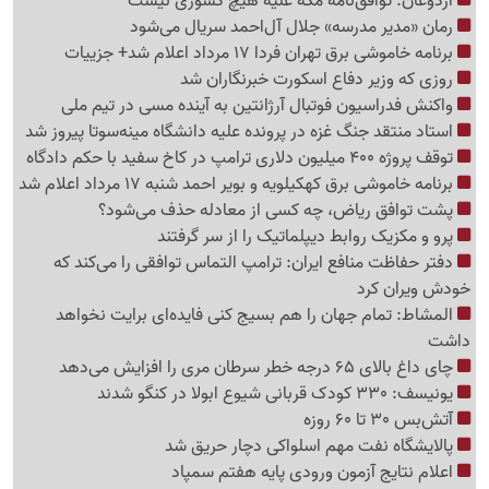
اردوغان: توافق‌نامه مکه علیه هیچ کشوری نیست
رمان «مدیر مدرسه» جلال آل‌احمد سریال می‌شود
برنامه خاموشی برق تهران فردا 17 مرداد اعلام شد+ جزییات
روزی که وزیر دفاع اسکورت خبرنگاران شد
واکنش فدراسیون فوتبال آرژانتین به آینده مسی در تیم ملی
استاد منتقد جنگ غزه در پرونده علیه دانشگاه مینه‌سوتا پیروز شد
توقف پروژه 400 میلیون دلاری ترامپ در کاخ سفید با حکم دادگاه
برنامه خاموشی برق کهکیلویه و بویر احمد شنبه 17 مرداد اعلام شد
پشت توافق ریاض، چه کسی از معادله حذف می‌شود؟
پرو و مکزیک روابط دیپلماتیک را از سر گرفتند
دفتر حفاظت منافع ایران: ترامپ التماس توافقی را می‌کند که
خودش ویران کرد
المشاط: تمام جهان را هم بسیج کنی فایده‌ای برایت نخواهد
داشت
چای داغ بالای 65 درجه خطر سرطان مری را افزایش می‌دهد
یونیسف: 330 کودک قربانی شیوع ابولا در کنگو شدند
آتش‌بس 30 تا 60 روزه
پالایشگاه نفت مهم اسلواکی دچار حریق شد
اعلام نتایج آزمون ورودی پایه هفتم سمپاد