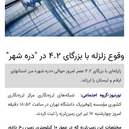
وقوع زلزله با بزرگای 4.2 در "دره شهر"
زلزله‌ای با بزرگای 4.2 عصر امروز حوالی «دره شهر» مرز استانهای
ایلام و لرستان را لرزاند.
نورنیوز-گروه اجتماعی:
شبکه‌های لرزه‌نگاری مرکز لرزه‌نگاری
کشوری مؤسسه ژئوفیزیک دانشگاه تهران در ساعت ۱۸:۵۲ دقیقه
امروز چهارشنبه ۱۷ تیر این زمین‌لرزه را ثبت کردند.
مختصات این زمین‌لرزه که در عمق ۱۰ کیلومتری زمین رخ داده،