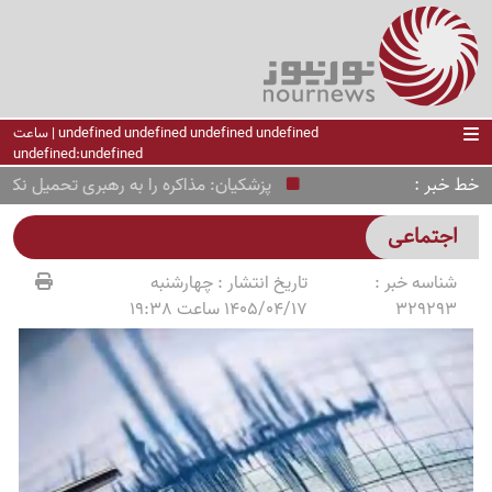
undefined undefined undefined undefined | ساعت
undefined:undefined
خط خبر
پزشکیان: مذاکره را به رهبری تحمیل نکردیم
اجتماعی
شناسه خبر :
تاریخ انتشار :
چهارشنبه
329293
1405/04/17 ساعت 19:38