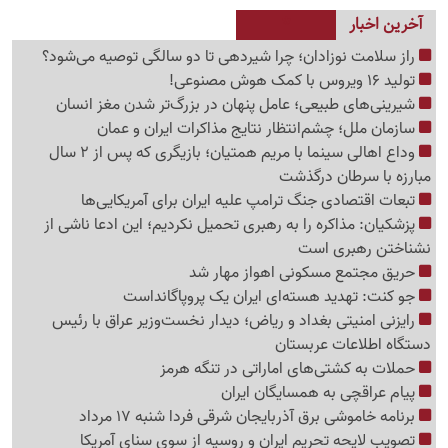
آخرین اخبار
راز سلامت نوزادان؛ چرا شیردهی تا دو سالگی توصیه می‌شود؟
تولید 16 ویروس با کمک هوش مصنوعی!
شیرینی‌های طبیعی؛ عامل پنهان در بزرگ‌تر شدن مغز انسان
سازمان ملل؛ چشم‌انتظار نتایج مذاکرات ایران و عمان
وداع اهالی سینما با مریم همتیان؛ بازیگری که پس از 2 سال
مبارزه با سرطان درگذشت
تبعات اقتصادی جنگ ترامپ علیه ایران برای آمریکایی‌ها
پزشکیان: مذاکره را به رهبری تحمیل نکردیم؛ این ادعا ناشی از
نشناختن رهبری است
حریق مجتمع مسکونی اهواز مهار شد
جو کنت: تهدید هسته‌ای ایران یک پروپاگانداست
رایزنی امنیتی بغداد و ریاض؛ دیدار نخست‌وزیر عراق با رئیس
دستگاه اطلاعات عربستان
حملات به کشتی‌های اماراتی در تنگه هرمز
پیام عراقچی به همسایگان ایران
برنامه خاموشی برق آذربایجان شرقی فردا شنبه 17 مرداد
تصویب لایحه تحریم ایران و روسیه از سوی سنای آمریکا