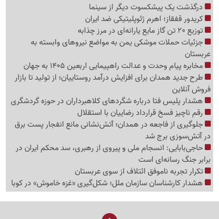
درگذشت یک پیشکسوت دیگر از سینما
کریدور قفقاز؛ اهرم ژئوپلیتیکی ضد ایران
توزیع 20 تن گاز مایع یارانه‌ای در مرز چذابه
جزئیات حملات موشکی یمن به مواضع نیروهای وابسته به
عربستان
مخابره پیام وحدت و عدالت راهپیمایی اربعین 1405 به جهان
طرح جدید همدان برای افزایش درآمد روستاییان؛ از تولید تا بازار
فروش آنلاین
هشدار پلیس فتا درباره شگردهای کلاهبرداران در حوزه گردشگری
رقم ناچیز فسخ قرارداد رضاییان با استقلال
جلوگیری از فاجعه در همدان؛ آتش‌نشانی مانع انفجار پست برق
در آتش‌سوزی برج شد
حاجی‌بابایی: انسجام ملی و پیروی از رهبری، سد محکم ایران در
برابر جنگ رسانه‌ای است
تکرار تجربه ناموفق ائتلاف از سوی عربستان
هشدار کارشناسان سازمان ملل؛ شکل‌گیری «غزه‌ خاموش» در کوبا