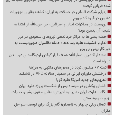
شده قربانی گرفت
ردپای شرکت آلمانی در حملات به ایران؛ کشف بقایای تجهیزات
دشمن در فرودگاه جهرم
بن‌بست در مذاکرات لبنان و اسرائیل؛ چرا حزب‌الله از ابتدا به
نتیجه آن بدبین بود؟
حمله یمنی‌ها به مراکز فرماندهی نیروهای سعودی در مرز
تداوم خشونت علیه رسانه‌ها؛ حمله نظامیان صهیونیست به
خبرنگار پرس تی وی
هشدار آتشین انصارالله: هدف قرار گرفتن اردوگاه‌های عربستان
در راه است
ثبت 67 میلیون تردد در محورهای منتهی به مرزها
درخشش داوران ایرانی در سمینار سالانه AFC در تاشکند
تحریم‌های جدید آمریکا علیه کوبا
افشای برکناری در موساد پس از شکست پروژه علیه ایران
نگاه سفارت ایران به بیانیه اتریش؛ تقابل حقوق بشر و جنایات
رژیم صهیونیستی
اتصال ریلی چابهار به زاهدان؛ گام بزرگ برای توسعه سواحل
مکران