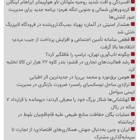
افسردگی و اُفت شدید روحیه ملوانان ناو هواپیمابر آبراهام لینکلن
کریدورهای شمالی و جنوبی تنگه هرمز؛ برنامه جدید برای مدیریت
عبور کشتی‌ها
هشدار امنیتی در آلمان؛ پهپاد بمب‌گذاری‌شده در فرودگاه لایپزیگ
خنثی شد
قطعی سامانه تأمین اجتماعی و افزایش پرداخت از جیب مردم؛
انتقادها بالا گرفت
چگونه تاب‌آوری تهران، ترامپ را غافلگیر کرد؟
رشد فعالیت‌های تجاری در قشم؛ بندر کاوه 22 هزار تن کالا تخلیه
کرد
هومن برق‌نورد و محمد بی‌ریا در جدیدترین اثر اطیابی
تراژدی ساحل توسکسرای رامسر؛ ضرورت بازنگری در مدیریت
ایمنی سواحل
کهکشانی‌ها شکار بزرگ خود را معرفی کردند؛ دیومانده با قرارداد 7
ساله در رئال
عملیات یگان حفاظت منابع طبیعی علیه قاچاقچیان بلوط در
کرمانشاه
ایران و چین به‌دنبال جهش همکاری‌های اقتصادی؛ از تجارت تا
سرمایه‌گذاری مشترک