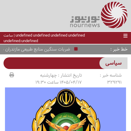
undefined undefined undefined undefined | ساعت
undefined:undefined
خط خبر
ضربات سنگین منابع طبیعی مازندران به تصر
سیاسی
شناسه خبر :
تاریخ انتشار :
چهارشنبه
329291
1405/04/17 ساعت 19:30