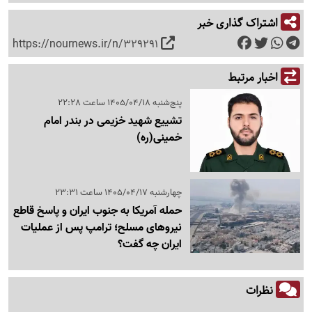
اشتراک گذاری خبر
https://nournews.ir/n/329291
اخبار مرتبط
پنج‌شنبه 1405/04/18 ساعت 22:28
تشییع شهید خزیمی در بندر امام
خمینی(ره)
چهارشنبه 1405/04/17 ساعت 23:31
حمله آمریکا به جنوب ایران و پاسخ قاطع
نیروهای مسلح؛ ترامپ پس از عملیات
ایران چه گفت؟
نظرات