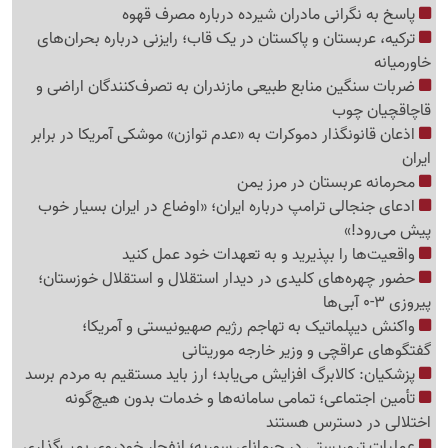
پاسخ به نگرانی مادران شیرده درباره مصرف قهوه
ترکیه، عربستان و پاکستان در یک قاب؛ رایزنی درباره بحران‌های
خاورمیانه
ضربات سنگین منابع طبیعی مازندران به تصرف‌کنندگان اراضی و
قاچاقچیان چوب
اذعان قانونگذار دموکرات به «عدم توازن» موشکی آمریکا در برابر
ایران
محرمانه عربستان در مرز یمن
ادعای جنجالی ترامپ درباره ایران؛ «اوضاع در ایران بسیار خوب
پیش می‌رود!»
واقعیت‌ها را بپذیرید و به تعهدات خود عمل کنید
حضور چهره‌های کلیدی در دیدار استقلال و استقلال خوزستان؛
پیروزی 3-0 آبی‌ها
واکنش دیپلماتیک به تهاجم رژیم صهیونیستی و آمریکا؛
گفتگوهای عراقچی و وزیر خارجه موریتانی
پزشکیان: کالابرگ افزایش می‌یابد؛ ارز باید مستقیم به مردم برسد
تأمین اجتماعی؛ تمامی سامانه‌ها و خدمات بدون هیچ‌گونه
اختلالی در دسترس هستند
عملیات تروریستی در جرمانای سوریه؛ انفجار خودروی بمب‌گذاری