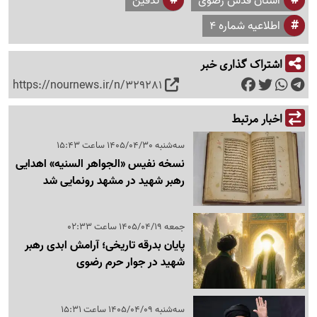
آستان قدس رضوی
تدفین
اطلاعیه شماره ۴
اشتراک گذاری خبر
https://nournews.ir/n/329281
اخبار مرتبط
سه‌شنبه 1405/04/30 ساعت 15:43
نسخه نفیس «الجواهر السنیه» اهدایی
رهبر شهید در مشهد رونمایی شد
جمعه 1405/04/19 ساعت 02:33
پایان بدرقه تاریخی؛ آرامش ابدی رهبر
شهید در جوار حرم رضوی
سه‌شنبه 1405/04/09 ساعت 15:31