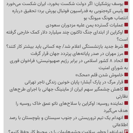
یوسف پزشکیان: اگر دولت شکست بخورد، ایران شکست می‌خورد
پلیس کره‌جنوبی به فدراسیون فوتبال یورش برد؛ تحقیق درباره
انتصاب هونگ میونگ بو
عملیات گسترده یمن علیه مزدوران سعودی
اوکراین از ابتدای جنگ تاکنون چند میلیارد دلار کمک خارجی گرفته
است؟
شرط جدید بازنشستگی اعلام شد/ چه کسانی باید بیشتر کار کنند؟
مرز مهران در صدر پایانه‌های پرتردد جهان قرار گرفت
اتحاد 8 کشور اسلامی در برابر رژیم صهیونیستی؛ فراخوان فوری
به شورای امنیت
خاموش شدن قلم «محک»
قرار مرگ در پارک آبشار؛ پایان خونین زندگی تاجر تهرانی
کاهش چشمگیر سهم ایران از ماینینگ جهانی با اجرای طرح‌های
نظارتی
نماینده روسیه: اوکراین با سلاح‌های ناتو عمق خاک روسیه را
هدف می‌گیرد
انهدام یک تیم تروریستی در جنوب سیستان و بلوچستان با رصد
اطلاعاتی
نوراینفو | چطور سلامت چشم‌هایمان را در محیط کار حفظ کنیم؟