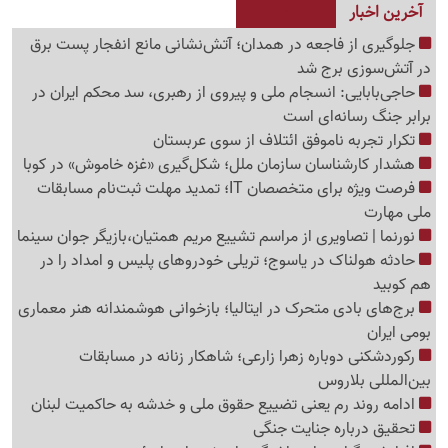
آخرین اخبار
جلوگیری از فاجعه در همدان؛ آتش‌نشانی مانع انفجار پست برق
در آتش‌سوزی برج شد
حاجی‌بابایی: انسجام ملی و پیروی از رهبری، سد محکم ایران در
برابر جنگ رسانه‌ای است
تکرار تجربه ناموفق ائتلاف از سوی عربستان
هشدار کارشناسان سازمان ملل؛ شکل‌گیری «غزه‌ خاموش» در کوبا
فرصت ویژه برای متخصصان IT؛ تمدید مهلت ثبت‌نام مسابقات
ملی مهارت
نورنما | تصاویری از مراسم تشییع مریم همتیان،بازیگر جوان سینما
حادثه هولناک در یاسوج؛ تریلی خودروهای پلیس و امداد را در
هم کوبید
برج‌های بادی متحرک در ایتالیا؛ بازخوانی هوشمندانه هنر معماری
بومی ایران
رکوردشکنی دوباره زهرا زارعی؛ شاهکار زنانه در مسابقات
بین‌المللی بلاروس
ادامه روند رم یعنی تضییع حقوق ملی و خدشه به حاکمیت لبنان
تحقیق درباره جنایت جنگی