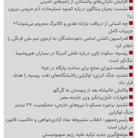
افزایش نگرانی‌های واشنگتن از زخم‌های نامرئی
نشست بحران پنتاگون درباره کمبود تسلیحات؛ دُم خروس بیرون
زد!
چه کسانی از دریافت یارانه نقدی و کالابرگ محروم می‌شوند؟+
جزییات کامل
فدراسیون کشتی اسامی دعوت‌شدگان به اردوی تیم ملی فرنگی را
اعلام کرد
روسیه: سکوت ژاپن درباره نقش آمریکا در بمباران هیروشیما
ننگ‌آور است
مناقصه شورای صلح برای ساخت پایگاه در غزه!
تشدید جنگ انرژی؛ اوکراین پالایشگاه‌های نفت روسیه را هدف
قرار داد
واکنش عالیشاه بعد از پیوستن به گل‌گهر
اظهارات تأمل‌برانگیز وزیر خارجه مصر
تشدید برخورد مسکو با نیروهای خارجی؛ محکومیت 36 مزدور
جنگ اوکراین
رئیس‌جمهور: انقلاب مشروطه نماد آزادی‌خواهی و حاکمیت قانون
در ایران است
موضع‌گیری جدید ترکیه علیه رژیم صهیونیستی