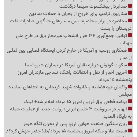
صدابردار پیشکسوت سینما درگذشت
سناریوی ترامپ برای خروج از بحران با حملات نمادین
محاصره در برابر محاصره؛ یمن مسیرهای جایگزین صادرات نفت
عربستان را بست
توانیر: جمع‌آوری 194 هزار انشعاب غیرمجاز برق در طرح ملی
مهتاب
همکاری روسیه و آمریکا در خارج کردن ایستگاه فضایی بین‌المللی
از مدار
سکوت گوترش درباره نقش آمریکا در بمباران هیروشیما
آخرین اخبار از نقل و انتقالات باشگاه نساجی مازندران امروز
پنجشنبه 15 مرداد
واکنش قوه قضاییه و خانواده شهید لاریجانی به ادعاهای نماینده
مجلس
برنامه قطعی برق قزوین امروز 15 مرداد اعلام شد+ لینک
ابهام در سرنوشت 3 خلبان ایرانی؛ روایت جدید از عملیات حمله
به پایگاه العدید
زیان سنگین صنعت هوایی اروپا پس از بحران تنگه هرمز
قیمت طلا و سکه امروز پنجشنبه 15 مرداد/طلا چقدر جهش کرد؟/