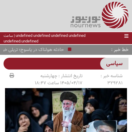
undefined undefined undefined undefined | ساعت
undefined:undefined
خط خبر
حادثه هولناک در یاسوج؛ تریلی خودروها
سیاسی
شناسه خبر :
تاریخ انتشار :
چهارشنبه
329281
1405/04/17 ساعت 18:47