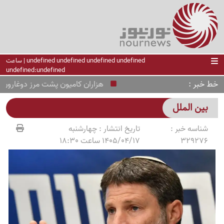
undefined undefined undefined undefined | ساعت
undefined:undefined
خط خبر
هزاران کامیون پشت مرز دوغارون؛ ترا
بین الملل
شناسه خبر :
تاریخ انتشار :
چهارشنبه
329276
1405/04/17 ساعت 18:30