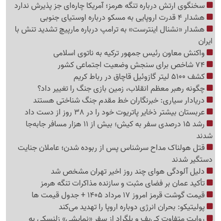
سخنگوی ارتش درباره تنگه هرمز؛ آمریکا چاره‌ای جز پذیرش ندارد
هشدار 4 قدرت اروپایی به مسکو درباره اوستیای جنوبی
هشدار «نشنال اینترست» به ترامپ درباره مارپیچ تشدید تنش با
ایران
واکنش معاون رئیس جمهور ترکیه به ناتوی اسلامی
74 شاخص برای سنجش وضعیت اجتماعی کشور
کشف 5100 لیتر گازوئیل قاچاق در رباط کریم
چگونه رهبر معظم انقلاب، زمین بازی جنگ را تغییر داد؟
دریادار سیاری: خبرنگاران خط مقدم جنگ شناختی هستند
عربستان بیشتر ذخایر پاتریوت خود را در 38 روز از دست داد
رشد 15 درصدی سفر به کیش؛ بیش از 11 هزار مسافر جابه‌جا
شدند
قتل هولناک مداح سرشناس پس از ربوده شدن؛ عاملان جنایت
دستگیر شدند
دلیل آلودگی هوای چند روز اخیر تهران مشخص شد
تأکید عمان بر فضای مثبت و سازنده مذاکرات تنگه هرمز
قیمت گوشت قرمز امروز 17 مرداد 1405 + جدول قیمت ها
پولیتیکو: بحران انرژی دوباره اروپا را تهدید می‌کند
روایت متفاوت کی‌یف و بلگراد از سفر «نمایشی» زلنسکی به