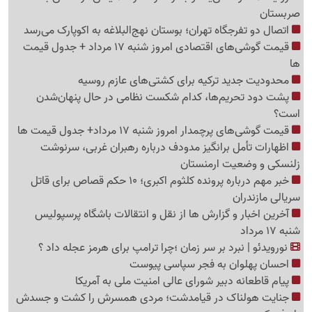
صربستان
اتصال دو تفرجگاه تهران؛ بوستان نهج‌البلاغه به اکوپارک می‌رسد
قیمت گوشی‌های اقتصادی امروز شنبه 17 مرداد + جدول قیمت
ها
محدودیت جدید ترکیه برای کشتی‌های عازم روسیه
پشت دود تحریم‌ها، کدام شکست نظامی در حال پنهان‌شدن
است؟
قیمت گوشی‌های پرچمدار امروز شنبه 17 مرداد+ جدول قیمت ها
اظهارات تأمل برانگیز مدودف درباره رهبران غربی، سرنوشت
زلنسکی و وضعیت ارمنستان
خبر مهم درباره پرونده کلثوم اکبری؛ 10 حکم قصاص برای قاتل
سریالی مازندران
آخرین اخبار و گزارش ها از نقل و انتقالات باشگاه پرسپولیس
شنبه 17 مرداد
نورویدئو | نبرد بر سر زمان ؛چرا ترامپ برای هرمز عجله داد ؟
احسان پهلوان به فجر سپاسی پیوست
پیام قاطعانه دبیر شورای عالی امنیت ملی به آمریکا
جنایت هولناک در قیامدشت؛ مردی همسرش را کشت و جسدش