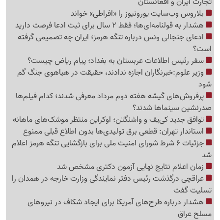
تجارت ایران و افغانستان
بلاروس وب‌سایت یورونیوز را «افراطی» خواند
هشدار به قولنامه‌ای‌ها؛ فقط 2 سال برای ثبت ادعا فرصت دارید
ادعای جنجالی ونس درباره تنگه هرمز؛ ایران چه تصمیمی گرفته
است؟
سفر رئیس اطلاعات عربستان به بغداد؛ پیام ریاض چیست؟
وزیر علوم:خبرنگاران اجازه ندادند، حقیقت در هیاهوی جنگ گم
شود
پرفروش‌های گیشه هفته دوم مرداد معرفی شدند؛ کدام فیلم‌ها
صدرنشین سینماها شدند؟
توافق جدید کی‌یف و واشنگتن؛ اوکراین منتظر موشک‌های ماهانه
استاندار تهران: قطعی برق تولیدی‌ها بدون اطلاع قبلی ممنوع
جزئیات 6 شرط شورای امنیت ملی برای بازگشایی تنگه هرمز اعلام
شد
زمان اعلام نتایج نهایی آزمون دکتری مشخص شد
عراقچی درگذشت رئیس دفتر نمایندگی وزارت خارجه در همدان را
تسلیت گفت
هشدار درباره طرح‌های آمریکا برای ایجاد شکاف در نیروهای
مسلح عراق