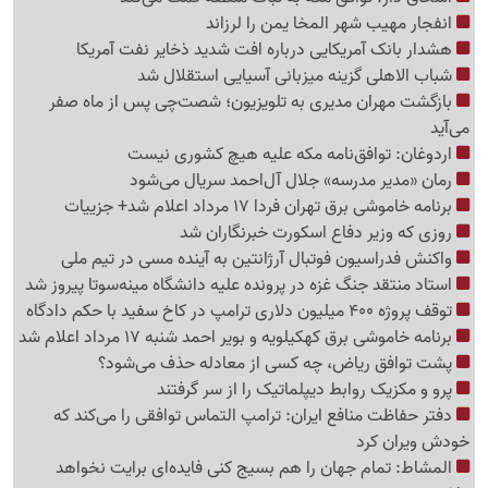
انفجار مهیب شهر المخا یمن را لرزاند
هشدار بانک آمریکایی درباره افت شدید ذخایر نفت آمریکا
شباب الاهلی گزینه میزبانی آسیایی استقلال شد
بازگشت مهران مدیری به تلویزیون؛ شصت‌چی پس از ماه صفر
می‌آید
اردوغان: توافق‌نامه مکه علیه هیچ کشوری نیست
رمان «مدیر مدرسه» جلال آل‌احمد سریال می‌شود
برنامه خاموشی برق تهران فردا 17 مرداد اعلام شد+ جزییات
روزی که وزیر دفاع اسکورت خبرنگاران شد
واکنش فدراسیون فوتبال آرژانتین به آینده مسی در تیم ملی
استاد منتقد جنگ غزه در پرونده علیه دانشگاه مینه‌سوتا پیروز شد
توقف پروژه 400 میلیون دلاری ترامپ در کاخ سفید با حکم دادگاه
برنامه خاموشی برق کهکیلویه و بویر احمد شنبه 17 مرداد اعلام شد
پشت توافق ریاض، چه کسی از معادله حذف می‌شود؟
پرو و مکزیک روابط دیپلماتیک را از سر گرفتند
دفتر حفاظت منافع ایران: ترامپ التماس توافقی را می‌کند که
خودش ویران کرد
المشاط: تمام جهان را هم بسیج کنی فایده‌ای برایت نخواهد