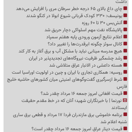
داشت
چای داغ بالای 65 درجه خطر سرطان مری را افزایش می‌دهد
یونیسف: 330 کودک قربانی شیوع ابولا در کنگو شدند
آتش‌بس 30 تا 60 روزه
پالایشگاه نفت مهم اسلواکی دچار حریق شد
اعلام نتایج آزمون ورودی پایه هفتم سمپاد
کانال سوئز چگونه ابرقدرت‌ها را تغییر داد؟
هیچ مدرسه مینابی نباید با مشکل آب و برق آغاز به کار کند
رشد چشمگیر ظرفیت نیروگاه‌های تجدیدپذیر در ایران
هسته داعشی در الانبار عراق متلاشی شد
روسیه: همکاری تجاری با ایران و چین در اولویت اوراسیا است
شرط ازسرگیری گفت‌وگوهای امنیتی میان کشورهای حاشیه خلیج
فارس
قیمت افغانی امروز جمعه 16 مرداد چقدر شد؟
نورنما | با خبرنگاران شهید؛ آنان که در خط مقدم حقیقت
ایستادند
برنامه خاموشی برق مازندران فردا 17 مرداد و قطعی برق ساری
شنبه اعلام شد
قیمت دینار عراق امروز جمعه 16 مرداد چقدر است؟