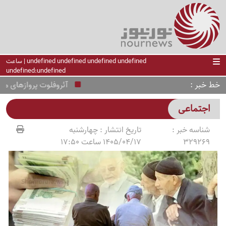
undefined undefined undefined undefined | ساعت
undefined:undefined
خط خبر
آئروفلوت پروازهای مسکو-ابوظ
اجتماعی
شناسه خبر :
تاریخ انتشار :
چهارشنبه
329269
1405/04/17 ساعت 17:50