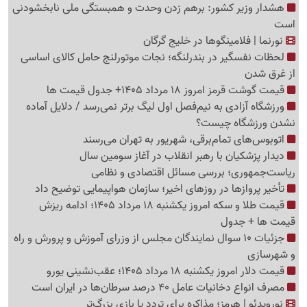
هشدار وزیر کشور: برهم زدن وحدت و همبستگی ملی نابخشودنی
است
نورنما | فلامینگوها در خلیج گرگان
لحظات نفسگیر در بندرلنگه؛ نجات موتورلنج حامل کالای اساسی
از غرق شدن
قیمت گوشت قرمز امروز 18 مرداد 1405+ جدول قیمت ها
ورزشگاه آزادی به نیم‌فصل اول لیگ برتر نمی‌رسد / دلایل آماده
نشدن ورزشگاه چیست؟
اتوبوس‌های تمام‌برقی، شهریور به تهران می‌رسند
دیدار پزشکیان با رهبر انقلاب در آغاز سومین سال
ریاست‌جمهوری؛ بررسی مسائل اقتصادی و نظامی
تأخیر پروازها در روزهای اخیر؛ سازمان هواپیمایی توضیح داد
قیمت طلا و سکه امروز یکشنبه 18 مرداد 1405؛ ادامه ریزش
قیمت ها + جدول
جزئیات 10 سوال نمایندگان مجلس از وزرای آموزش و پرورش و راه
و شهرسازی
قیمت دلار امروز یکشنبه 18 مرداد 1405؛ عقب‌نشینی یورو
مصرف انواع دخانیات عامل 40 درصد سرطان‌ها در ایران است
نورویدئو | هرمز؛ مذاکره برای تردد یا بازی بزرگ‌تر