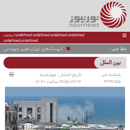
undefined undefined undefined undefined | ساعت
undefined:undefined
خط خبر
کیوسک‌های تهران تغییر چهره می‌دهند؛
بین الملل
شناسه خبر :
تاریخ انتشار :
چهارشنبه
329255
1405/04/17 ساعت 17:20