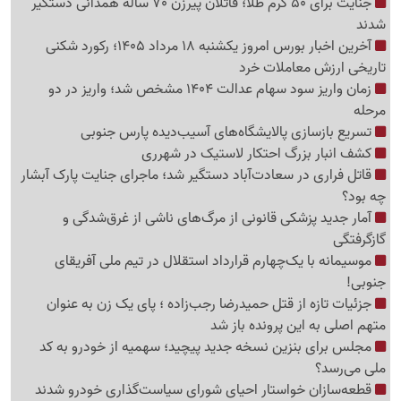
جنایت برای 50 گرم طلا؛ قاتلان پیرزن 70 ساله همدانی دستگیر
شدند
آخرین اخبار بورس امروز یکشنبه 18 مرداد 1405؛ رکورد شکنی
تاریخی ارزش معاملات خرد
زمان واریز سود سهام عدالت 1404 مشخص شد؛ واریز در دو
مرحله
تسریع بازسازی پالایشگاه‌های آسیب‌دیده پارس جنوبی
کشف انبار بزرگ احتکار لاستیک در شهرری
قاتل فراری در سعادت‌آباد دستگیر شد؛ ماجرای جنایت پارک آبشار
چه بود؟
آمار جدید پزشکی قانونی از مرگ‌های ناشی از غرق‌شدگی و
گازگرفتگی
موسیمانه با یک‌چهارم قرارداد استقلال در تیم ملی آفریقای
جنوبی!
جزئیات تازه از قتل حمیدرضا رجب‌زاده ؛ پای یک زن به عنوان
متهم اصلی به این پرونده باز شد
مجلس برای بنزین نسخه جدید پیچید؛ سهمیه از خودرو به کد
ملی می‌رسد؟
قطعه‌سازان خواستار احیای شورای سیاست‌گذاری خودرو شدند