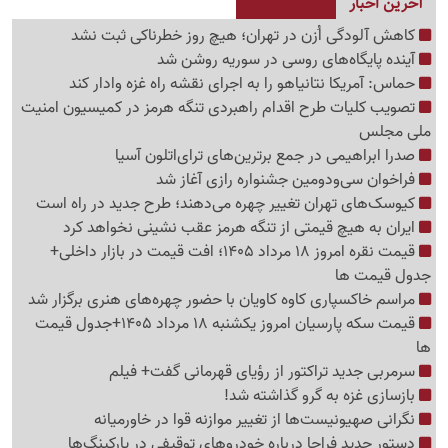
آخرین اخبار
کاهش آلودگی اُزن در تهران؛ هیچ روز خطرناکی ثبت نشد
آینده پایگاه‌های روسی در سوریه روشن شد
حماس: آمریکا نتانیاهو را به اجرای نقشه راه غزه وادار کند
تصویب کلیات طرح اقدام راهبردی تنگه هرمز در کمیسیون امنیت
ملی مجلس
صدرا ابراهیمی در جمع برترین‌های ترای‌اتلون آسیا
فراخوان سی‌ودومین جشنواره رازی آغاز شد
کیوسک‌های تهران تغییر چهره می‌دهند؛ طرح جدید در راه است
ایران به هیچ قیمتی از تنگه هرمز عقب نشینی نخواهد کرد
قیمت نقره امروز 18 مرداد 1405؛ افت قیمت در بازار داخلی+
جدول قیمت ها
مراسم خاکسپاری کاوه کاویان با حضور چهره‌های هنری برگزار شد
قیمت سکه پارسیان امروز یکشنبه 18 مرداد 1405+جدول قیمت
ها
سرمربی جدید تراکتور از رؤیای قهرمانی گفت+ فیلم
بازسازی غزه به گرو گذاشته شد!
نگرانی صهیونیست‌ها از تغییر موازنه قوا در خاورمیانه
دستور جدید فراجا درباره خودروهای توقیفی در پارکینگ‌ها