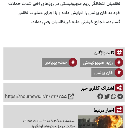
نظامیان اشغالگر رژیم صهیونیستی در روزهای اخیر شدت حملات
خود به خان یونس را افزایش داده و با اجرای عملیات نظامی
گسترده، فجایع خونینی علیه غیرنظامیان رقم زده‌اند.
کلید واژگان
رژیم صهیونیستی
حمله پهپادی
خان یونس
اشتراک گذاری خبر
https://nournews.ir/n/329255
اخبار مرتبط
سه‌شنبه 1405/03/05 ساعت 09:55
جنایت در دل چادرهای آوارگان؛