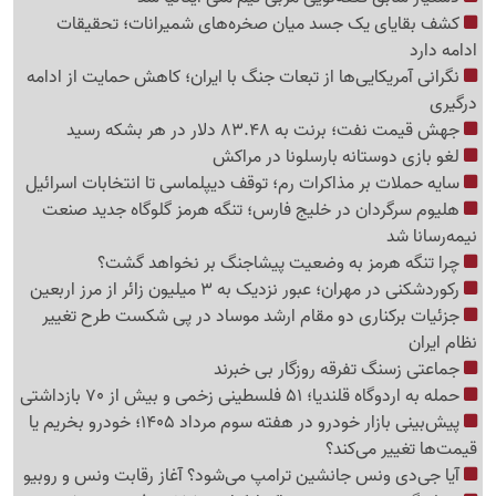
کشف بقایای یک جسد میان صخره‌های شمیرانات؛ تحقیقات
ادامه دارد
نگرانی آمریکایی‌ها از تبعات جنگ با ایران؛ کاهش حمایت از ادامه
درگیری
جهش قیمت نفت؛ برنت به 83.48 دلار در هر بشکه رسید
لغو بازی دوستانه بارسلونا در مراکش
سایه حملات بر مذاکرات رم؛ توقف دیپلماسی تا انتخابات اسرائیل
هلیوم سرگردان در خلیج فارس؛ تنگه هرمز گلوگاه جدید صنعت
نیمه‌رسانا شد
چرا تنگه هرمز به وضعیت پیشاجنگ بر نخواهد گشت؟
رکوردشکنی در مهران؛ عبور نزدیک به 3 میلیون زائر از مرز اربعین
جزئیات برکناری دو مقام ارشد موساد در پی شکست طرح تغییر
نظام ایران
جماعتی زسنگ تفرقه روزگار بی خبرند
حمله به اردوگاه قلندیا؛ 51 فلسطینی زخمی و بیش از 70 بازداشتی
پیش‌بینی بازار خودرو در هفته سوم مرداد 1405؛ خودرو بخریم یا
قیمت‌ها تغییر می‌کند؟
آیا جی‌دی ونس جانشین ترامپ می‌شود؟ آغاز رقابت ونس و روبیو