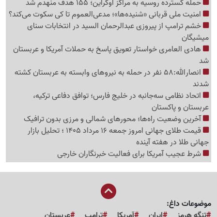
حمله گسترده روسیه به مراکز اوکراین؛ 155 هدف منهدم شد
امنیت ملی قربانی «شنیده‌ها»؛ مدعی‌العموم تا کی سکوت می‌کند؟
خشم ترامپ از پیروزی عبدالرحمان السید در انتخابات سنای
میشیگان
هادی العامری خواستار تعویق پاسخ به حملات آمریکا و عربستان
شد
انصارالله:58 نفر در حمله به نیروهای وابسته به عربستان کشته
شدند
اتحاد نظامی سه‌جانبه در خلیج فارس؛ توافق دفاعی ترکیه،
عربستان و پاکستان
آخرین وضعیت راه‌ها؛ محورهای شمالی و مرزی بدون ترافیک
قیمت طلای جهانی امروز جمعه 16 مرداد 1405 ؛ تحلیل بازار
جهانی طلا در هفته آینده
شرط عجیب آمریکا برای فعالیت خبرنگاران خارجی
موضوعات داغ:
تنگه هرمز
ایران
آمریکا
ترامپ
عربستان