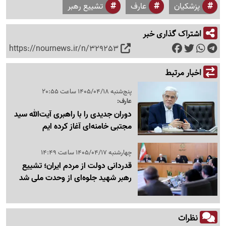
پزشکیان
عارف
تشییع رهبر
اشتراک گذاری خبر
https://nournews.ir/n/329253
اخبار مرتبط
پنج‌شنبه 1405/04/18 ساعت 20:55
عارف:
دوران جدیدی را با راهبری آیت‌الله سید
مجتبی خامنه‌ای آغاز کرده ایم
چهارشنبه 1405/04/17 ساعت 14:49
قدردانی دولت از مردم ایران؛ تشییع
رهبر شهید جلوه‌ای از وحدت ملی شد
نظرات