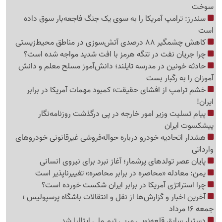
سوخت
سندرز: ترامپ آمریکا را به سوی یک جنگ فاجعه‌بار سوق داده
است
کاهش چشمگیر 88 درصدی آتش‌سوزی در مناطق محیط‌زیستی
چرا جریان نفت در تنگه هرمز با افت شدید مواجه شده است؟
حادثه خونین در مدرسه تایلند؛ دانش‌آموز مسلح معلم و دانش
آموزان را به رگبار بست
خشم ترامپ از افشای حقیقت؛ کمبود مهمات آمریکا در برابر
ایران!
پیام تسلیت وزیر امور خارجه در پی درگذشت روزنامه‌نگار
پیشکسوت ایران
هشدار اتحادیه خودرو درباره حواله‌فروشی غیرقانونی خودروهای
وارداتی
پایان عصر تولدهای پرشمار؛ آغاز نبرد برای نیروی انسانی
یمن: معادله «محاصره در برابر محاصره» تغییرناپذیر است
چرا استراتژی آمریکا در برابر ایران شکست خورده است؟
آخرین اخبار و گزارش‌ها از نقل و انتقالات باشگاه پرسپولیس ؛
جمعه 16 مرداد
دستیار سابق قلعه‌نویی مربی تیم ملی ایتالیا شد