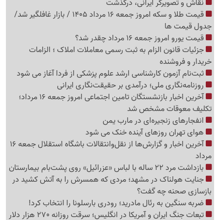
نقاش و تصویرگر ایرانی، درگذشت
قیمت طلا و سکه امروز جمعه 16 مرداد 1405 / بازار غافلگیر شد/
جدول قیمت ها
قیمت یورو امروز جمعه 16 مرداد چقدر شد؟
جزئیات قانون الزام به ثبت رسمی معاملات املاک ؛ الزامات
خریدار و فروشنده
ثبت‌نام‌ آزمون کارشناسی ارشد علوم پزشکی از فردا آغاز می شود
روزنامه‌نگاری ملی؛ درآمدی بر حقیقت‌نگاری ایرانی
آخرین اخبار بازنشستگان تامین اجتماعی امروز جمعه 16 مرداد؛
تکلیف معوقات مشخص شد
انفجارهای زنجیره‌ای در مارب یمن
هوای تهران روزهای آینده خنک می شود
آخرین اخبار و گزارش‌ها از نقل‌وانتقالات باشگاه استقلال جمعه 16
مرداد
بازداشت مرد 22 ساله با لباس «عزرائیل» روی پشت‌بام بیمارستان
جنایت هولناک در مشهد؛ مردی که همسرش را به آتش کشید در
بازسازی صحنه چه گفت؟
ضربه سنگین به رئال مادرید؛ رودری بارسلونا را انتخاب کرد!
تبعات جنگ ایران و آمریکا در انگلیس؛ سرقت روزانه 270 هزار دلار