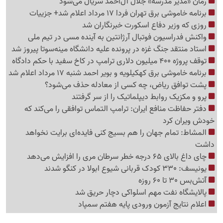
رمان «مدیر مدرسه» جلال آل‌احمد سریال می‌شود
برنامه خاموشی برق تهران فردا 17 مرداد اعلام شد+ جزییات
روزی که وزیر دفاع اسکورت خبرنگاران شد
واکنش فدراسیون فوتبال آرژانتین به آینده مسی در تیم ملی
استاد منتقد جنگ غزه در پرونده علیه دانشگاه مینه‌سوتا پیروز شد
توقف پروژه 400 میلیون دلاری ترامپ در کاخ سفید با حکم دادگاه
برنامه خاموشی برق کهکیلویه و بویر احمد شنبه 17 مرداد اعلام شد
پشت توافق ریاض، چه کسی از معادله حذف می‌شود؟
پرو و مکزیک روابط دیپلماتیک را از سر گرفتند
دفتر حفاظت منافع ایران: ترامپ التماس توافقی را می‌کند که
خودش ویران کرد
المشاط: تمام جهان را هم بسیج کنی فایده‌ای برایت نخواهد
داشت
چای داغ بالای 65 درجه خطر سرطان مری را افزایش می‌دهد
یونیسف: 330 کودک قربانی شیوع ابولا در کنگو شدند
آتش‌بس 30 تا 60 روزه
پالایشگاه نفت مهم اسلواکی دچار حریق شد
اعلام نتایج آزمون ورودی پایه هفتم سمپاد