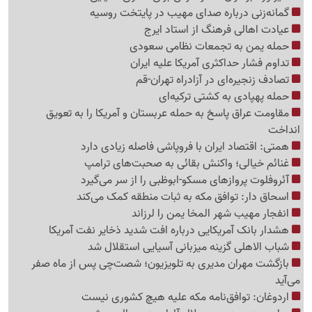
گمانه‌زنی درباره صدای مهیب در پایتخت روسیه
عیادت اهالی فرهنگ از استاد ایرج
حمله یمن به تجمعات نظامی سعودی
تداوم فشار حداکثری آمریکا علیه ایران
تصادف زنجیره‌ای در آزادراه تهران-قم
حمله پهپادی به کشتی ترکیه‌ای
مقاومت عراق پاسخ به حمله عربستان و آمریکا را به تعویق
انداخت
همتی: اقتصاد ایران با فروپاشی فاصله زیادی دارد
غنائم خیالی؛ واکنش بقائی به صحبت‌های ترامپ
آئروفلوت پروازهای مسکو-ابوظبی را از سر می‌گیرد
اسحاق دار: توافق مکه به ثبات منطقه کمک می‌کند
انفجار مهیب شهر المخا یمن را لرزاند
هشدار بانک آمریکایی درباره افت شدید ذخایر نفت آمریکا
شباب الاهلی گزینه میزبانی آسیایی استقلال شد
بازگشت مهران مدیری به تلویزیون؛ شصت‌چی پس از ماه صفر
می‌آید
اردوغان: توافق‌نامه مکه علیه هیچ کشوری نیست