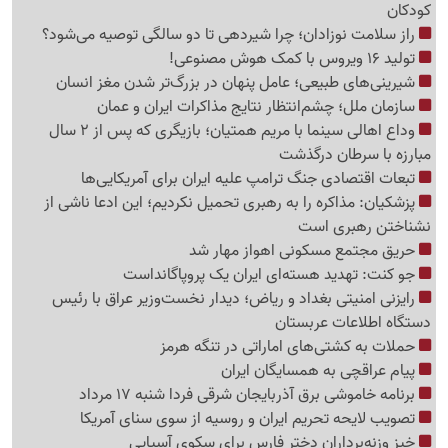
کودکان
راز سلامت نوزادان؛ چرا شیردهی تا دو سالگی توصیه می‌شود؟
تولید 16 ویروس با کمک هوش مصنوعی!
شیرینی‌های طبیعی؛ عامل پنهان در بزرگ‌تر شدن مغز انسان
سازمان ملل؛ چشم‌انتظار نتایج مذاکرات ایران و عمان
وداع اهالی سینما با مریم همتیان؛ بازیگری که پس از 2 سال
مبارزه با سرطان درگذشت
تبعات اقتصادی جنگ ترامپ علیه ایران برای آمریکایی‌ها
پزشکیان: مذاکره را به رهبری تحمیل نکردیم؛ این ادعا ناشی از
نشناختن رهبری است
حریق مجتمع مسکونی اهواز مهار شد
جو کنت: تهدید هسته‌ای ایران یک پروپاگانداست
رایزنی امنیتی بغداد و ریاض؛ دیدار نخست‌وزیر عراق با رئیس
دستگاه اطلاعات عربستان
حملات به کشتی‌های اماراتی در تنگه هرمز
پیام عراقچی به همسایگان ایران
برنامه خاموشی برق آذربایجان شرقی فردا شنبه 17 مرداد
تصویب لایحه تحریم ایران و روسیه از سوی سنای آمریکا
خیز وزنه‌برداران دختر فارس برای سکوی آسیایی