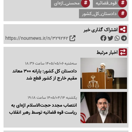
قوه_قضائیه
محسنی_اژه‌ای
دادستان_کل_کشور
اشتراک گذاری خبر
https://nournews.ir/n/329242
اخبار مرتبط
سه‌شنبه 1405/05/06 ساعت 18:36
دادستان کل کشور: یارانه 300 معاند
مقیم خارج از کشور قطع شد
یکشنبه 1405/04/14 ساعت 19:18
انتصاب مجدد حجت‌الاسلام اژه‌ای به
ریاست قوه قضائیه توسط رهبر انقلاب