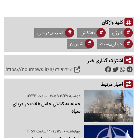
کلید واژگان
انرژی
نفتکش
امنیت_دریایی
دریای_سیاه
شورون
اشتراک گذاری خبر
https://nournews.ir/n/329233
اخبار مرتبط
دوشنبه 1405/04/29 ساعت 12:33
حمله به کشتی حامل غلات در دریای
سیاه
چهارشنبه 1404/12/06 ساعت 23:57