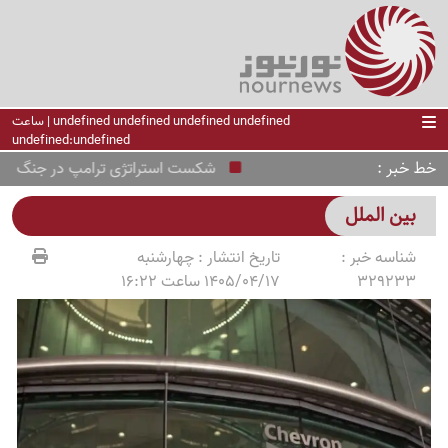
undefined undefined undefined undefined | ساعت
undefined:undefined
خط خبر
شکست استراتژی ترامپ در جنگ با ایرا
بین الملل
شناسه خبر :
تاریخ انتشار :
چهارشنبه
329233
1405/04/17 ساعت 16:22