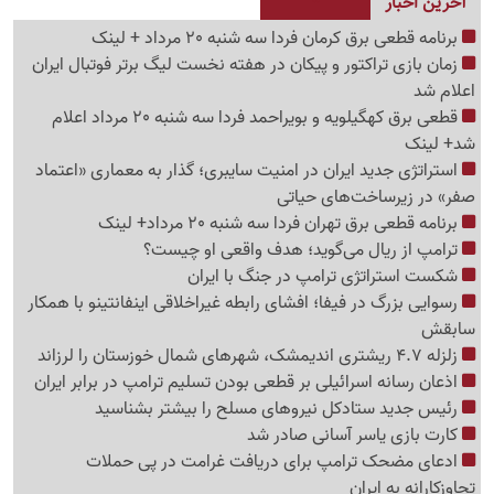
آخرین اخبار
برنامه قطعی برق کرمان فردا سه شنبه 20 مرداد + لینک
زمان بازی تراکتور و پیکان در هفته نخست لیگ برتر فوتبال ایران
اعلام شد
قطعی برق کهگیلویه و بویراحمد فردا سه شنبه 20 مرداد اعلام
شد+ لینک
استراتژی جدید ایران در امنیت سایبری؛ گذار به معماری «اعتماد
صفر» در زیرساخت‌های حیاتی
برنامه قطعی برق تهران فردا سه شنبه 20 مرداد+ لینک
ترامپ از ریال می‌گوید؛ هدف واقعی او چیست؟
شکست استراتژی ترامپ در جنگ با ایران
رسوایی بزرگ در فیفا؛ افشای رابطه غیراخلاقی اینفانتینو با همکار
سابقش
زلزله 4.7 ریشتری اندیمشک، شهرهای شمال خوزستان را لرزاند
اذعان رسانه اسرائیلی بر قطعی بودن تسلیم ترامپ در برابر ایران
رئیس جدید ستادکل نیروهای مسلح را بیشتر بشناسید
کارت بازی یاسر آسانی صادر شد
ادعای مضحک ترامپ برای دریافت غرامت در پی حملات
تجاوزکارانه به ایران