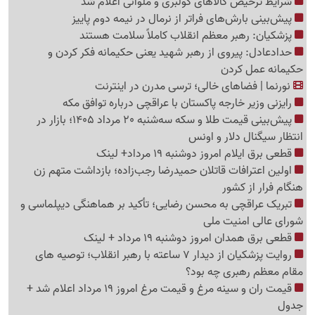
شرایط ترخیص کالاهای کولبری و ملوانی اعلام شد
پیش‌بینی بارش‌های فراتر از نرمال در نیمه دوم پاییز
پزشکیان: رهبر معظم انقلاب کاملاً سلامت هستند
حدادعادل: پیروی از رهبر شهید یعنی حکیمانه فکر کردن و
حکیمانه عمل کردن
نورنما | فضاهای خالی؛ ترسی مدرن در اینترنت
رایزنی وزیر خارجه پاکستان با عراقچی درباره توافق مکه
پیش‌بینی قیمت طلا و سکه سه‌شنبه 20 مرداد 1405؛ بازار در
انتظار سیگنال دلار و اونس
قطعی برق ایلام امروز دوشنبه 19 مرداد+ لینک
اولین اعترافات قاتلان حمیدرضا رجب‌زاده؛ بازداشت متهم زن
هنگام فرار از کشور
تبریک عراقچی به محسن رضایی؛ تأکید بر هماهنگی دیپلماسی و
شورای عالی امنیت ملی
قطعی برق همدان امروز دوشنبه 19 مرداد + لینک
روایت پزشکیان از دیدار 7 ساعته با رهبر انقلاب؛ توصیه های
مقام معظم رهبری چه بود؟
قیمت ران و سینه مرغ و قیمت مرغ امروز 19 مرداد اعلام شد +
جدول