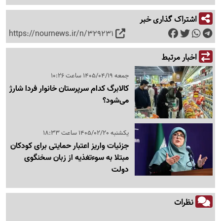
اشتراک گذاری خبر
https://nournews.ir/n/329231
اخبار مرتبط
جمعه 1405/04/19 ساعت 10:26
کالابرگ کدام سرپرستان خانوار فردا شارژ
می‌شود؟
یکشنبه 1405/02/20 ساعت 18:33
جزئیات واریز اعتبار حمایتی برای کودکان
مبتلا به سوءتغذیه از زبان سخنگوی
دولت
نظرات