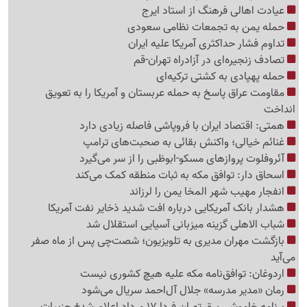
عیادت اهالی فرهنگ از استاد ایرج
حمله یمن به تجمعات نظامی سعودی
تداوم فشار حداکثری آمریکا علیه ایران
تصادف زنجیره‌ای در آزادراه تهران-قم
حمله پهپادی به کشتی ترکیه‌ای
مقاومت عراق پاسخ به حمله عربستان و آمریکا را به تعویق
انداخت
همتی: اقتصاد ایران با فروپاشی فاصله زیادی دارد
غنائم خیالی؛ واکنش بقائی به صحبت‌های ترامپ
آئروفلوت پروازهای مسکو-ابوظبی را از سر می‌گیرد
اسحاق دار: توافق مکه به ثبات منطقه کمک می‌کند
انفجار مهیب شهر المخا یمن را لرزاند
هشدار بانک آمریکایی درباره افت شدید ذخایر نفت آمریکا
شباب الاهلی گزینه میزبانی آسیایی استقلال شد
بازگشت مهران مدیری به تلویزیون؛ شصت‌چی پس از ماه صفر
می‌آید
اردوغان: توافق‌نامه مکه علیه هیچ کشوری نیست
رمان «مدیر مدرسه» جلال آل‌احمد سریال می‌شود
برنامه خاموشی برق تهران فردا 17 مرداد اعلام شد+ جزییات