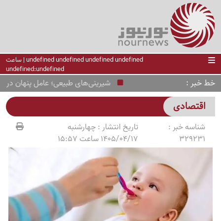
undefined undefined undefined undefined | ساعت
undefined:undefined
خط خبر
شیرینی‌های طبیعی؛ عامل پنهان در بزرگ‌
اقتصادی
شناسه خبر :
تاریخ انتشار :
چهارشنبه
329231
1405/04/17 ساعت 15:57