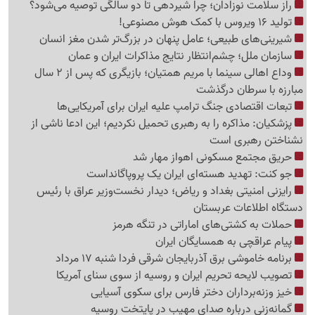
راز سلامت نوزادان؛ چرا شیردهی تا دو سالگی توصیه می‌شود؟
تولید 16 ویروس با کمک هوش مصنوعی!
شیرینی‌های طبیعی؛ عامل پنهان در بزرگ‌تر شدن مغز انسان
سازمان ملل؛ چشم‌انتظار نتایج مذاکرات ایران و عمان
وداع اهالی سینما با مریم همتیان؛ بازیگری که پس از 2 سال
مبارزه با سرطان درگذشت
تبعات اقتصادی جنگ ترامپ علیه ایران برای آمریکایی‌ها
پزشکیان: مذاکره را به رهبری تحمیل نکردیم؛ این ادعا ناشی از
نشناختن رهبری است
حریق مجتمع مسکونی اهواز مهار شد
جو کنت: تهدید هسته‌ای ایران یک پروپاگانداست
رایزنی امنیتی بغداد و ریاض؛ دیدار نخست‌وزیر عراق با رئیس
دستگاه اطلاعات عربستان
حملات به کشتی‌های اماراتی در تنگه هرمز
پیام عراقچی به همسایگان ایران
برنامه خاموشی برق آذربایجان شرقی فردا شنبه 17 مرداد
تصویب لایحه تحریم ایران و روسیه از سوی سنای آمریکا
خیز وزنه‌برداران دختر فارس برای سکوی آسیایی
گمانه‌زنی درباره صدای مهیب در پایتخت روسیه