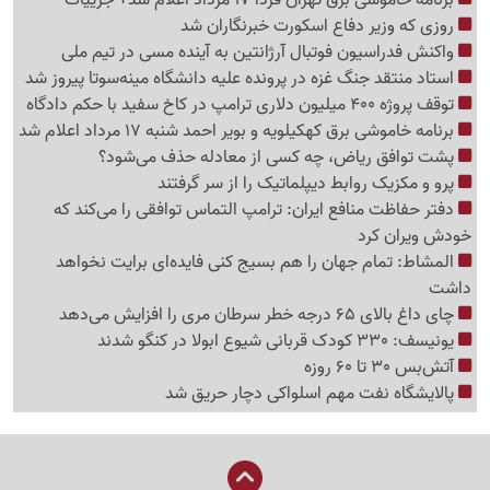
روزی که وزیر دفاع اسکورت خبرنگاران شد
واکنش فدراسیون فوتبال آرژانتین به آینده مسی در تیم ملی
استاد منتقد جنگ غزه در پرونده علیه دانشگاه مینه‌سوتا پیروز شد
توقف پروژه 400 میلیون دلاری ترامپ در کاخ سفید با حکم دادگاه
برنامه خاموشی برق کهکیلویه و بویر احمد شنبه 17 مرداد اعلام شد
پشت توافق ریاض، چه کسی از معادله حذف می‌شود؟
پرو و مکزیک روابط دیپلماتیک را از سر گرفتند
دفتر حفاظت منافع ایران: ترامپ التماس توافقی را می‌کند که
خودش ویران کرد
المشاط: تمام جهان را هم بسیج کنی فایده‌ای برایت نخواهد
داشت
چای داغ بالای 65 درجه خطر سرطان مری را افزایش می‌دهد
یونیسف: 330 کودک قربانی شیوع ابولا در کنگو شدند
آتش‌بس 30 تا 60 روزه
پالایشگاه نفت مهم اسلواکی دچار حریق شد