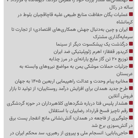
کهکشانی‌ها شکار بزرگ خود را معرفی کردند؛ دیومانده با قرارداد 7
ساله در رئال
عملیات یگان حفاظت منابع طبیعی علیه قاچاقچیان بلوط در
کرمانشاه
ایران و چین به‌دنبال جهش همکاری‌های اقتصادی؛ از تجارت تا
سرمایه‌گذاری مشترک
درگذشت یک پیشکسوت دیگر از سینما
کریدور قفقاز؛ اهرم ژئوپلیتیکی ضد ایران
توزیع 20 تن گاز مایع یارانه‌ای در مرز چذابه
جزئیات حملات موشکی یمن به مواضع نیروهای وابسته به
عربستان
مخابره پیام وحدت و عدالت راهپیمایی اربعین 1405 به جهان
طرح جدید همدان برای افزایش درآمد روستاییان؛ از تولید تا بازار
فروش آنلاین
هشدار پلیس فتا درباره شگردهای کلاهبرداران در حوزه گردشگری
رقم ناچیز فسخ قرارداد رضاییان با استقلال
جلوگیری از فاجعه در همدان؛ آتش‌نشانی مانع انفجار پست برق
در آتش‌سوزی برج شد
حاجی‌بابایی: انسجام ملی و پیروی از رهبری، سد محکم ایران در