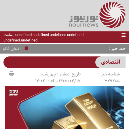
undefined undefined undefined undefined | ساعت
undefined:undefined
خط خبر
اذعان قانونگذار د
اقتصادی
شناسه خبر :
تاریخ انتشار :
چهارشنبه
329205
1405/04/17 ساعت 14:04