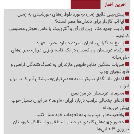
آخرین اخبار
پیش‌بینی دقیق زمان برخورد طوفان‌های خورشیدی به زمین
آیا آب گازدار برای دندان‌ها مضر است؟
رقابت جدید متا، اوپن ای آی و آنتروپیک با عامل هوش مصنوعی
کدنویس
پاسخ به نگرانی مادران شیرده درباره مصرف قهوه
ترکیه، عربستان و پاکستان در یک قاب؛ رایزنی درباره بحران‌های
خاورمیانه
ضربات سنگین منابع طبیعی مازندران به تصرف‌کنندگان اراضی و
قاچاقچیان چوب
اذعان قانونگذار دموکرات به «عدم توازن» موشکی آمریکا در برابر
ایران
محرمانه عربستان در مرز یمن
ادعای جنجالی ترامپ درباره ایران؛ «اوضاع در ایران بسیار خوب
پیش می‌رود!»
واقعیت‌ها را بپذیرید و به تعهدات خود عمل کنید
حضور چهره‌های کلیدی در دیدار استقلال و استقلال خوزستان؛
پیروزی 3-0 آبی‌ها