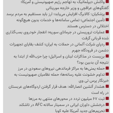
واکنش دیپلماتیک به تهاجم رژیم صهیونیستی و آمریکا؛
گفتگوهای عراقچی و وزیر خارجه موریتانی
پزشکیان: کالابرگ افزایش می‌یابد؛ ارز باید مستقیم به مردم برسد
تأمین اجتماعی؛ تمامی سامانه‌ها و خدمات بدون هیچ‌گونه
اختلالی در دسترس هستند
عملیات تروریستی در جرمانای سوریه؛ انفجار خودروی بمب‌گذاری
شده قربانی گرفت
ردپای شرکت آلمانی در حملات به ایران؛ کشف بقایای تجهیزات
دشمن در فرودگاه جهرم
بن‌بست در مذاکرات لبنان و اسرائیل؛ چرا حزب‌الله از ابتدا به
نتیجه آن بدبین بود؟
حمله یمنی‌ها به مراکز فرماندهی نیروهای سعودی در مرز
تداوم خشونت علیه رسانه‌ها؛ حمله نظامیان صهیونیست به
خبرنگار پرس تی وی
هشدار آتشین انصارالله: هدف قرار گرفتن اردوگاه‌های عربستان
در راه است
ثبت 67 میلیون تردد در محورهای منتهی به مرزها
درخشش داوران ایرانی در سمینار سالانه AFC در تاشکند
تحریم‌های جدید آمریکا علیه کوبا