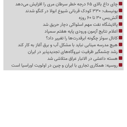
چای داغ بالای 65 درجه خطر سرطان مری را افزایش می‌دهد
یونیسف: 330 کودک قربانی شیوع ابولا در کنگو شدند
آتش‌بس 30 تا 60 روزه
پالایشگاه نفت مهم اسلواکی دچار حریق شد
اعلام نتایج آزمون ورودی پایه هفتم سمپاد
کانال سوئز چگونه ابرقدرت‌ها را تغییر داد؟
هیچ مدرسه مینابی نباید با مشکل آب و برق آغاز به کار کند
رشد چشمگیر ظرفیت نیروگاه‌های تجدیدپذیر در ایران
هسته داعشی در الانبار عراق متلاشی شد
روسیه: همکاری تجاری با ایران و چین در اولویت اوراسیا است