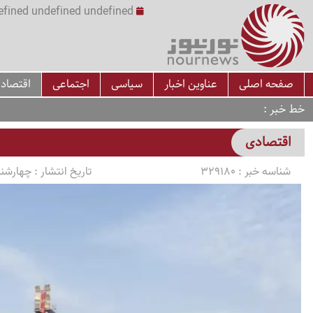
undefined undefined undefined undefined | س
صفحه اصلی
عناوین اخبار
سیاسی
اجتماعی
اقتصاد
خط خبر
اقتصادی
شناسه خبر :
329180
تاریخ انتشار :
چهارشنبه 1405/04/17 سا