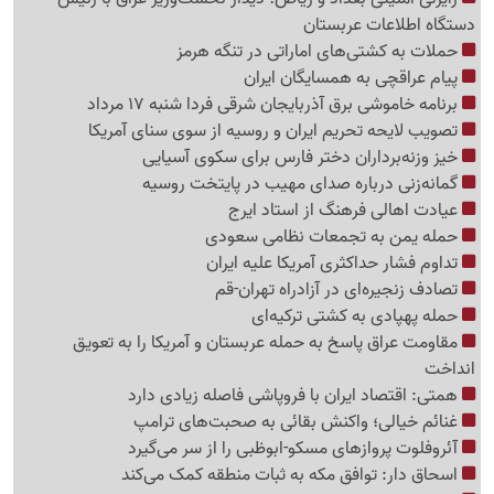
دستگاه اطلاعات عربستان
حملات به کشتی‌های اماراتی در تنگه هرمز
پیام عراقچی به همسایگان ایران
برنامه خاموشی برق آذربایجان شرقی فردا شنبه 17 مرداد
تصویب لایحه تحریم ایران و روسیه از سوی سنای آمریکا
خیز وزنه‌برداران دختر فارس برای سکوی آسیایی
گمانه‌زنی درباره صدای مهیب در پایتخت روسیه
عیادت اهالی فرهنگ از استاد ایرج
حمله یمن به تجمعات نظامی سعودی
تداوم فشار حداکثری آمریکا علیه ایران
تصادف زنجیره‌ای در آزادراه تهران-قم
حمله پهپادی به کشتی ترکیه‌ای
مقاومت عراق پاسخ به حمله عربستان و آمریکا را به تعویق
انداخت
همتی: اقتصاد ایران با فروپاشی فاصله زیادی دارد
غنائم خیالی؛ واکنش بقائی به صحبت‌های ترامپ
آئروفلوت پروازهای مسکو-ابوظبی را از سر می‌گیرد
اسحاق دار: توافق مکه به ثبات منطقه کمک می‌کند