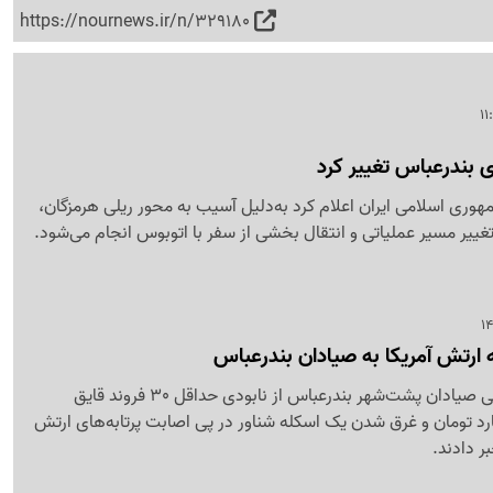
https://nournews.ir/n/329180
 بندرعباس تغییر کرد
وری اسلامی ایران اعلام کرد به‌دلیل آسیب به محور ریلی هرمزگان،
غییر مسیر عملیاتی و انتقال بخشی از سفر با اتوبوس انجام می‌شود.
ارتش آمریکا به صیادان بندرعباس
اعضای هیئت‌مدیره تعاونی صیادان پشت‌شهر بندرعباس از نابودی حداقل 30 فروند قایق
به ارزش 60 میلیارد تومان و غرق شدن یک اسکله شناور در پی اصابت پرتابه‌های ارتش
بر دادند.