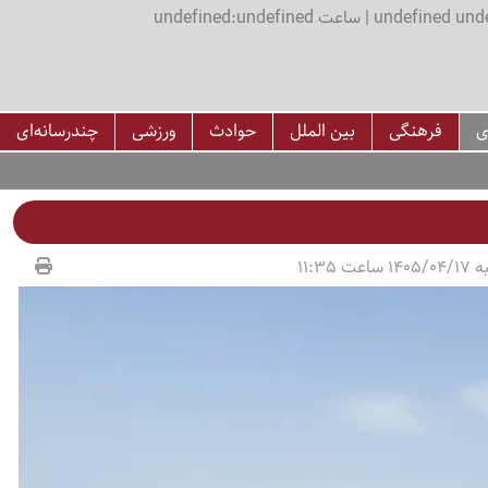
اعت undefined:undefined
ی
فرهنگی
بین الملل
حوادث
ورزشی
چندرسانه‌ای
عت 11:35