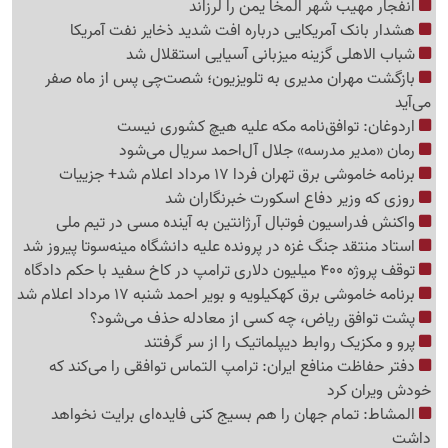
انفجار مهیب شهر المخا یمن را لرزاند
هشدار بانک آمریکایی درباره افت شدید ذخایر نفت آمریکا
شباب الاهلی گزینه میزبانی آسیایی استقلال شد
بازگشت مهران مدیری به تلویزیون؛ شصت‌چی پس از ماه صفر
می‌آید
اردوغان: توافق‌نامه مکه علیه هیچ کشوری نیست
رمان «مدیر مدرسه» جلال آل‌احمد سریال می‌شود
برنامه خاموشی برق تهران فردا 17 مرداد اعلام شد+ جزییات
روزی که وزیر دفاع اسکورت خبرنگاران شد
واکنش فدراسیون فوتبال آرژانتین به آینده مسی در تیم ملی
استاد منتقد جنگ غزه در پرونده علیه دانشگاه مینه‌سوتا پیروز شد
توقف پروژه 400 میلیون دلاری ترامپ در کاخ سفید با حکم دادگاه
برنامه خاموشی برق کهکیلویه و بویر احمد شنبه 17 مرداد اعلام شد
پشت توافق ریاض، چه کسی از معادله حذف می‌شود؟
پرو و مکزیک روابط دیپلماتیک را از سر گرفتند
دفتر حفاظت منافع ایران: ترامپ التماس توافقی را می‌کند که
خودش ویران کرد
المشاط: تمام جهان را هم بسیج کنی فایده‌ای برایت نخواهد
داشت