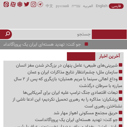
فارسی
English
العربیه
עברית
русский
中文
جو کنت: تهدید هسته‌ای ایران یک پروپاگانداست
آخرین اخبار
شیرینی‌های طبیعی؛ عامل پنهان در بزرگ‌تر شدن مغز انسان
سازمان ملل؛ چشم‌انتظار نتایج مذاکرات ایران و عمان
وداع اهالی سینما با مریم همتیان؛ بازیگری که پس از 2 سال
مبارزه با سرطان درگذشت
تبعات اقتصادی جنگ ترامپ علیه ایران برای آمریکایی‌ها
پزشکیان: مذاکره را به رهبری تحمیل نکردیم؛ این ادعا ناشی از
نشناختن رهبری است
حریق مجتمع مسکونی اهواز مهار شد
جو کنت: تهدید هسته‌ای ایران یک پروپاگانداست
رایزنی امنیتی بغداد و ریاض؛ دیدار نخست‌وزیر عراق با رئیس